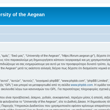
rsity of the Aegean
 “εμάς”, “δικό μας”, “University of the Aegean”, “https://forum.aegean.gr”), δέχεστ
υς τότε παρακαλούμε μη δημιουργήσετε κάποιον λογαριασμό και μη χρησιμοποιήσετε 
πιδιώξουμε να σας ενημερώσουμε για αυτό με τον προσφορότερο δυνατό τρόπο, όμω
 the Aegean” μετά τις εκάστοτε αλλαγές δείχνει πως δέχεστε ότι δεσμεύεστε νομικ
 “αυτοί”, “αυτών”, “αυτούς”, “λογισμικό phpBB”, “www.phpbb.com”, “phpBB Limited
εξής “GPL”) και μπορεί να μεταφορτωθεί από τη σελίδα
www.phpbb.com
. Η ομάδα το
κό ακολουθεί λόγω των κανονισμών του GPL. Για περισσότερες πληροφορίες σχετικά
ου είναι προσβλητικό, άσεμνο, χυδαίο, συκοφαντικό, περιέχον μίσος ή απειλή, σε
 φιλοξενείται το “University of the Aegean”, είτε το Διεθνές Δίκαιο. Η δημοσίευση 
 Παροχής Υπηρεσιών Διαδικτύου που χρησιμοποιείτε εφόσον κρίνουμε απαραίτητο.