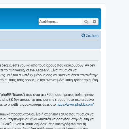
Αναζήτηση
Ειδική αναζήτηση
Σύνδεση
ε ότι δεσμεύεστε νομικά από τους όρους που ακολουθούν. Αν δεν
το “University of the Aegean”. Είναι πιθανόν να
ς θα ήταν συνετό εκ μέρους σας να ξαναδιαβάζετε τακτικά την
ά από αυτούς τους όρους με την ανανεωμένη και/ή τροποποιημένη
”, “phpBB Teams”) που είναι μια λύση συστήματος συζητήσεων
υ phpBB δεν μπορεί να ασκήσει την επιρροή στο περιεχόμενο
 με το phpBB, παρακαλούμε δείτε στο
https://www.phpbb.com/
.
ξουαλικά προσανατολισμένο ή οτιδήποτε άλλο που πιθανόν να
τέτοιου περιεχομένου είναι δυνατόν να οδηγήσει στην άμεση και
 Η διεύθυνση IP κάθε δημοσίευσης καταγράφεται για τη