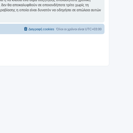
σει ή να κλείσει ένα θέμα συζήτησης οποιαδήποτε χρονική
ες δεν θα αποκαλυφθούν σε οποιονδήποτε τρίτο χωρίς τη
αραβίασης η οποία είναι δυνατόν να οδηγήσει σε απώλεια αυτών
Διαγραφή cookies
Όλοι οι χρόνοι είναι
UTC+03:00