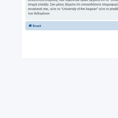
δυνατότητα επιβολής των παρόντων όρων. Δέχεστε ότι το “Univer
στιγμή επιλέξει. Σαν μέλος δέχεστε ότι οποιεσδήποτε πληροφορ
συναίνεσή σας, ούτε το “University of the Aegean” ούτε το p
των δεδομένων.
Board