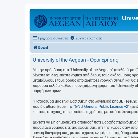
Unive
Γρήγορες συνδέσεις
Συχνές ερωτήσεις
Board
University of the Aegean - Όροι χρήσης
Με την πρόσβαση στο “University of the Aegean” (εφεξής “εμείς”,
δέχεστε ότι δεσμεύεστε νομικά από όλους τους ακόλουθους όρο
μεταβάλλουμε τους όρους οποιαδήποτε χρονική στιγμή και θα ε
παρούσα σελίδα καθώς η συνεχιζόμενη χρήση του “University of
μορφή των όρων.
Η ιστοσελίδα μας είναι βασισμένη στο λογισμικό phpBB (εφεξής
που διατίθεται βάσει της “
GNU General Public License v2
” (εφ
και τους στόχους, τους οποίους ο χρήστης με αυτό το λογισμι
Δέχεστε να μη δημοσιεύετε οποιασδήποτε μορφής περιεχόμενο π
παραβιάζει νόμους είτε της χώρας σας, είτε της χώρας στην οποία
μόνιμη διαγραφή σας, με ταυτόχρονη ενημέρωση της Υπηρεσίας