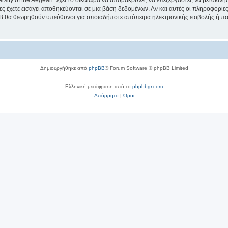
sity of the Aegean” έχει το δικαίωμα να απομακρύνει, να επεξεργαστεί, να μετακινή
ίες έχετε εισάγει αποθηκεύονται σε μια βάση δεδομένων. Αν και αυτές οι πληροφορί
hpBB θα θεωρηθούν υπεύθυνοι για οποιαδήποτε απόπειρα ηλεκτρονικής εισβολής ή π
Δημιουργήθηκε από
phpBB
® Forum Software © phpBB Limited
Ελληνική μετάφραση από το
phpbbgr.com
Απόρρητο
|
Όροι