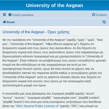
University of the Aegean
Συχνές ερωτήσεις
Σύνδεση
Α
Board
ν
University of the Aegean - Όροι χρήσης
α
ζ
Με την πρόσβαση στο “University of the Aegean” (εφεξής “εμείς”, “εμάς”, “δικό
μας”, “University of the Aegean”, “https://forum.aegean.gr”), δέχεστε ότι
ή
δεσμεύεστε νομικά από τους όρους που ακολουθούν. Αν δεν δέχεστε ότι
τ
δεσμεύεστε νομικά από όλους τους ακόλουθους όρους τότε παρακαλούμε μη
δημιουργήσετε κάποιον λογαριασμό και μη χρησιμοποιήσετε το “University of
η
the Aegean”. Είναι πιθανόν να μεταβάλλουμε τους όρους οποιαδήποτε χρονική
σ
στιγμή και θα επιδιώξουμε να σας ενημερώσουμε για αυτό με τον
προσφορότερο δυνατό τρόπο, όμως θα ήταν συνετό εκ μέρους σας να
η
ξαναδιαβάζετε τακτικά την παρούσα σελίδα καθώς η συνεχιζόμενη χρήση του
“University of the Aegean” μετά τις εκάστοτε αλλαγές δείχνει πως δέχεστε ότι
δεσμεύεστε νομικά από αυτούς τους όρους με την ανανεωμένη και/ή
τροποποιημένη μορφή των όρων.
Η ιστοσελίδα μας είναι βασισμένη στο λογισμικό phpBB (εφεξής “αυτοί”,
“αυτών”, “αυτούς”, “λογισμικό phpBB”, “www.phpbb.com”, “phpBB Limited”,
“phpBB Teams”) που είναι μια λύση συστήματος συζητήσεων που διατίθεται
βάσει της “
GNU General Public License v2
” (εφεξής “GPL”) και μπορεί να