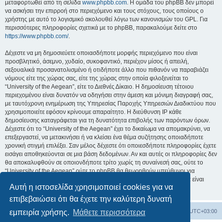
μεταφορτωθεί από τη σελίδα
www.phpbb.com
. Η ομάδα του phpBB δεν μπορεί
να ασκήσει την επιρροή στο περιεχόμενο και τους στόχους, τους οποίους ο
χρήστης με αυτό το λογισμικό ακολουθεί λόγω των κανονισμών του GPL. Για
περισσότερες πληροφορίες σχετικά με το phpBB, παρακαλούμε δείτε στο
https://www.phpbb.com/
.
Δέχεστε να μη δημοσιεύετε οποιασδήποτε μορφής περιεχόμενο που είναι
προσβλητικό, άσεμνο, χυδαίο, συκοφαντικό, περιέχον μίσος ή απειλή,
σεξουαλικά προσανατολισμένο ή οτιδήποτε άλλο που πιθανόν να παραβιάζει
νόμους είτε της χώρας σας, είτε της χώρας στην οποία φιλοξενείται το
“University of the Aegean”, είτε το Διεθνές Δίκαιο. Η δημοσίευση τέτοιου
περιεχομένου είναι δυνατόν να οδηγήσει στην άμεση και μόνιμη διαγραφή σας,
με ταυτόχρονη ενημέρωση της Υπηρεσίας Παροχής Υπηρεσιών Διαδικτύου που
χρησιμοποιείτε εφόσον κρίνουμε απαραίτητο. Η διεύθυνση IP κάθε
δημοσίευσης καταγράφεται για τη δυνατότητα επιβολής των παρόντων όρων.
Δέχεστε ότι το “University of the Aegean” έχει το δικαίωμα να απομακρύνει, να
επεξεργαστεί, να μετακινήσει ή να κλείσει ένα θέμα συζήτησης οποιαδήποτε
χρονική στιγμή επιλέξει. Σαν μέλος δέχεστε ότι οποιεσδήποτε πληροφορίες έχετε
εισάγει αποθηκεύονται σε μια βάση δεδομένων. Αν και αυτές οι πληροφορίες δεν
θα αποκαλυφθούν σε οποιονδήποτε τρίτο χωρίς τη συναίνεσή σας, ούτε το
“University of the Aegean” ούτε το phpBB θα θεωρηθούν υπεύθυνοι για
οποιαδήποτε απόπειρα ηλεκτρονικής εισβολής ή παραβίασης η οποία είναι
Αυτή η ιστοσελίδα χρησιμοποιεί cookies για να
δυνατόν να οδηγήσει σε απώλεια αυτών των δεδομένων.
επιβεβαιώσει ότι θα έχετε την καλύτερη δυνατή
Board
Διαγραφή cookies
Όλοι οι χρόνοι είναι
UTC+03:00
εμπειρία χρήσης.
Μάθετε περισσότερα