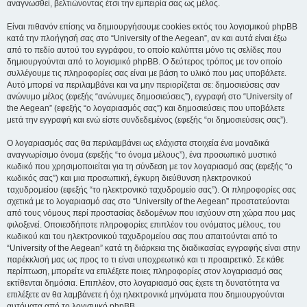
αναγνωσθεί, βελτιώνοντας έτσι την εμπειρία σας ως μέλος.
Είναι πιθανόν επίσης να δημιουργήσουμε cookies εκτός του λογισμικού phpBB
κατά την πλοήγησή σας στο “University of the Aegean”, αν και αυτά είναι έξω
από το πεδίο αυτού του εγγράφου, το οποίο καλύπτει μόνο τις σελίδες που
δημιουργούνται από το λογισμικό phpBB. Ο δεύτερος τρόπος με τον οποίο
συλλέγουμε τις πληροφορίες σας είναι με βάση το υλικό που μας υποβάλετε.
Αυτό μπορεί να περιλαμβάνει και να μην περιορίζεται σε: δημοσιεύσεις σαν
ανώνυμο μέλος (εφεξής “ανώνυμες δημοσιεύσεις”), εγγραφή στο “University of
the Aegean” (εφεξής “ο λογαριασμός σας”) και δημοσιεύσεις που υποβάλετε
μετά την εγγραφή και ενώ είστε συνδεδεμένος (εφεξής “οι δημοσιεύσεις σας”).
Ο λογαριασμός σας θα περιλαμβάνει ως ελάχιστα στοιχεία ένα μοναδικά
αναγνωρίσιμο όνομα (εφεξής “το όνομα μέλους”), ένα προσωπικό μυστικό
κωδικό που χρησιμοποιείται για τη σύνδεση με τον λογαριασμό σας (εφεξής “ο
κωδικός σας”) και μια προσωπική, έγκυρη διεύθυνση ηλεκτρονικού
ταχυδρομείου (εφεξής “το ηλεκτρονικό ταχυδρομείο σας”). Οι πληροφορίες σας
σχετικά με το λογαριασμό σας στο “University of the Aegean” προστατεύονται
από τους νόμους περί προστασίας δεδομένων που ισχύουν στη χώρα που μας
φιλοξενεί. Οποιεσδήποτε πληροφορίες επιπλέον του ονόματος μέλους, του
κωδικού και του ηλεκτρονικού ταχυδρομείου σας που απαιτούνται από το
“University of the Aegean” κατά τη διάρκεια της διαδικασίας εγγραφής είναι στην
παρέκκλισή μας ως προς το τι είναι υποχρεωτικό και τι προαιρετικό. Σε κάθε
περίπτωση, μπορείτε να επιλέξετε ποιες πληροφορίες στον λογαριασμό σας
εκτίθενται δημόσια. Επιπλέον, στο λογαριασμό σας έχετε τη δυνατότητα να
επιλέξετε αν θα λαμβάνετε ή όχι ηλεκτρονικά μηνύματα που δημιουργούνται
αυτόματα από το λογισμικό phpBB.