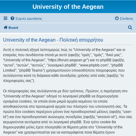
University of the Aegean
Συχνές ερωτήσεις
Σύνδεση
Α
Board
ν
University of the Aegean - Πολιτική απορρήτου
α
ζ
Αυτή η πολιτική εξηγεί λεπτομερώς πώς το “University of the Aegean” και οι
εταιρείες που συνδέονται στενά με αυτό (εφεξής “εμείς”, “εμάς”, “δικό μας”,
ή
“University of the Aegean”, “https://forum.aegean.gr”) και το phpBB (εφεξής
τ
“αυτοί”, “αυτών”, “αυτούς”, “λογισμικό phpBB”, “www.phpbb.com”, “phpBB
Limited”, “phpBB Teams”) χρησιμοποιούν οποιεσδήποτε πληροφορίες που
η
συλλέγονται κατά τη διάρκεια κάθε συνεδρίας χρήσης από εσάς (εφεξής “οι
σ
πληροφορίες σας”).
η
Οι πληροφορίες σας συλλέγονται με δύο τρόπους. Πρώτον, η περιήγηση στο
“University of the Aegean” οδηγεί το λογισμικό phpBB να δημιουργήσει
ορισμένα cookies, τα οποία είναι μικρά αρχεία κειμένου τα οποία
αποθηκεύονται στα προσωρινά αρχεία του πλοηγού του υπολογιστή σας. Τα
πρώτα δύο cookies περιέχουν μόνον ένα προσδιοριστικό μέλους (εφεξής “user-
id”) και ένα προσδιοριστικό ανώνυμης συνεδρίας (εφεξής “session-id”), που σας
εκχωρούνται αυτόματα από το λογισμικό phpBB. Ένα τρίτο cookie θα
δημιουργηθεί μόλις έχετε πλοηγηθεί σε θέματα μέσα στο “University of the
Aegean” και χρησιμοποιείται για να καταγράφεται ποια θέματα έχουν