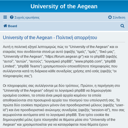
University of the Aegean
Συχνές ερωτήσεις
Σύνδεση
Α
Board
ν
University of the Aegean - Πολιτική απορρήτου
α
ζ
Αυτή η πολιτική εξηγεί λεπτομερώς πώς το “University of the Aegean” και οι
εταιρείες που συνδέονται στενά με αυτό (εφεξής “εμείς”, “εμάς”, “δικό μας”,
ή
“University of the Aegean”, “https://forum.aegean.gr”) και το phpBB (εφεξής
τ
“αυτοί”, “αυτών”, “αυτούς”, “λογισμικό phpBB”, “www.phpbb.com”, “phpBB
Limited”, “phpBB Teams”) χρησιμοποιούν οποιεσδήποτε πληροφορίες που
η
συλλέγονται κατά τη διάρκεια κάθε συνεδρίας χρήσης από εσάς (εφεξής “οι
σ
πληροφορίες σας”).
η
Οι πληροφορίες σας συλλέγονται με δύο τρόπους. Πρώτον, η περιήγηση στο
“University of the Aegean” οδηγεί το λογισμικό phpBB να δημιουργήσει
ορισμένα cookies, τα οποία είναι μικρά αρχεία κειμένου τα οποία
αποθηκεύονται στα προσωρινά αρχεία του πλοηγού του υπολογιστή σας. Τα
πρώτα δύο cookies περιέχουν μόνον ένα προσδιοριστικό μέλους (εφεξής “user-
id”) και ένα προσδιοριστικό ανώνυμης συνεδρίας (εφεξής “session-id”), που σας
εκχωρούνται αυτόματα από το λογισμικό phpBB. Ένα τρίτο cookie θα
δημιουργηθεί μόλις έχετε πλοηγηθεί σε θέματα μέσα στο “University of the
Aegean” και χρησιμοποιείται για να καταγράφεται ποια θέματα έχουν