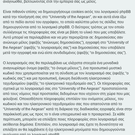
αναγνωσθεί, βελτιώνοντας έτσι την εμπειρία σας ως μέλος.
Είναι πιθανόν επίσης να δημιουργήσουμε cookies εκτός του λογισμικού phpBB
κατά την πλοήγησή σας στο “University of the Aegean”, αν και αυτά είναι έξω
από το πεδίο αυτού του εγγράφου, το οποίο καλύπτει μόνο τις σελίδες που
δημιουργούνται από το λογισμικό phpBB. Ο δεύτερος τρόπος με τον οποίο
συλλέγουμε τις πληροφορίες σας είναι με βάση το υλικό που μας υποβάλετε.
Αυτό μπορεί να περιλαμβάνει και να μην περιορίζεται σε: δημοσιεύσεις σαν
ανώνυμο μέλος (εφεξής “ανώνυμες δημοσιεύσεις”), εγγραφή στο “University of
the Aegean” (εφεξής “ο λογαριασμός σας”) και δημοσιεύσεις που υποβάλετε
μετά την εγγραφή και ενώ είστε συνδεδεμένος (εφεξής “οι δημοσιεύσεις σας”).
Ο λογαριασμός σας θα περιλαμβάνει ως ελάχιστα στοιχεία ένα μοναδικά
αναγνωρίσιμο όνομα (εφεξής “το όνομα μέλους”), ένα προσωπικό μυστικό
κωδικό που χρησιμοποιείται για τη σύνδεση με τον λογαριασμό σας (εφεξής “ο
κωδικός σας”) και μια προσωπική, έγκυρη διεύθυνση ηλεκτρονικού
ταχυδρομείου (εφεξής “το ηλεκτρονικό ταχυδρομείο σας”). Οι πληροφορίες σας
σχετικά με το λογαριασμό σας στο “University of the Aegean” προστατεύονται
από τους νόμους περί προστασίας δεδομένων που ισχύουν στη χώρα που μας
φιλοξενεί. Οποιεσδήποτε πληροφορίες επιπλέον του ονόματος μέλους, του
κωδικού και του ηλεκτρονικού ταχυδρομείου σας που απαιτούνται από το
“University of the Aegean” κατά τη διάρκεια της διαδικασίας εγγραφής είναι στην
παρέκκλισή μας ως προς το τι είναι υποχρεωτικό και τι προαιρετικό. Σε κάθε
περίπτωση, μπορείτε να επιλέξετε ποιες πληροφορίες στον λογαριασμό σας
εκτίθενται δημόσια. Επιπλέον, στο λογαριασμό σας έχετε τη δυνατότητα να
επιλέξετε αν θα λαμβάνετε ή όχι ηλεκτρονικά μηνύματα που δημιουργούνται
αυτόματα από το λογισμικό phpBB.