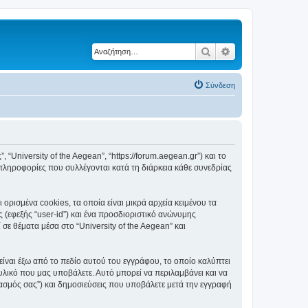
Αναζήτηση
Ειδική αναζήτηση
Σύνδεση
, “University of the Aegean”, “https://forum.aegean.gr”) και το
πληροφορίες που συλλέγονται κατά τη διάρκεια κάθε συνεδρίας
ορισμένα cookies, τα οποία είναι μικρά αρχεία κειμένου τα
(εφεξής “user-id”) και ένα προσδιοριστικό ανώνυμης
σε θέματα μέσα στο “University of the Aegean” και
είναι έξω από το πεδίο αυτού του εγγράφου, το οποίο καλύπτει
υλικό που μας υποβάλετε. Αυτό μπορεί να περιλαμβάνει και να
ριασμός σας”) και δημοσιεύσεις που υποβάλετε μετά την εγγραφή