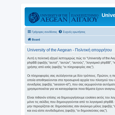
Unive
Γρήγορες συνδέσεις
Συχνές ερωτήσεις
Board
University of the Aegean - Πολιτική απορρήτου
Αυτή η πολιτική εξηγεί λεπτομερώς πώς το “University of the Aege
phpBB (εφεξής “αυτοί”, “αυτών”, “αυτούς”, “λογισμικό phpBB”
χρήσης από εσάς (εφεξής “οι πληροφορίες σας”).
Οι πληροφορίες σας συλλέγονται με δύο τρόπους. Πρώτον, η περ
οποία αποθηκεύονται στα προσωρινά αρχεία του πλοηγού του υπ
συνεδρίας (εφεξής “session-id”), που σας εκχωρούνται αυτόματα
χρησιμοποιείται για να καταγράφεται ποια θέματα έχουν αναγνωσ
Είναι πιθανόν επίσης να δημιουργήσουμε cookies εκτός του λογ
μόνο τις σελίδες που δημιουργούνται από το λογισμικό phpBB. 
μην περιορίζεται σε: δημοσιεύσεις σαν ανώνυμο μέλος (εφεξής 
και ενώ είστε συνδεδεμένος (εφεξής “οι δημοσιεύσεις σας”).