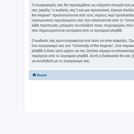
Ο λογαριασμός σας θα περιλαμβάνει ως ελάχιστα στοιχεία ένα 
σας (εφεξής “ο κωδικός σας”) και μια προσωπική, έγκυρη διεύθυ
the Aegean” προστατεύονται από τους νόμους περί προστασίας
ηλεκτρονικού ταχυδρομείου σας που απαιτούνται από το “Univers
κάθε περίπτωση, μπορείτε να επιλέξετε ποιες πληροφορίες στον
που δημιουργούνται αυτόματα από το λογισμικό phpBB.
Ο κωδικός σας κρυπτογραφείται έτσι ώστε να είναι ασφαλής. Όμω
στο λογαριασμό σας στο “University of the Aegean”, έτσι παρακ
phpBB ή άλλο τρίτο μέρος να σας ζητήσει νόμιμα να αποκαλύψετ
παρέχεται από το λογισμικό phpBB. Αυτή η διαδικασία θα σας ζ
να συνδεθείτε με το λογαριασμό σας.
Board