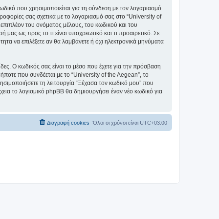
ωδικό που χρησιμοποιείται για τη σύνδεση με τον λογαριασμό
οφορίες σας σχετικά με το λογαριασμό σας στο “University of
επιπλέον του ονόματος μέλους, του κωδικού και του
ή μας ως προς το τι είναι υποχρεωτικό και τι προαιρετικό. Σε
τητα να επιλέξετε αν θα λαμβάνετε ή όχι ηλεκτρονικά μηνύματα
ίδες. Ο κωδικός σας είναι το μέσο που έχετε για την πρόσβαση
ποτε που συνδέεται με το “University of the Aegean”, το
ρησιμοποιήσετε τη λειτουργία “Ξέχασα τον κωδικό μου” που
χεια το λογισμικό phpBB θα δημιουργήσει έναν νέο κωδικό για
Διαγραφή cookies
Όλοι οι χρόνοι είναι
UTC+03:00