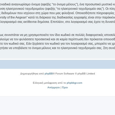
μοναδικά αναγνωρίσιμο όνομα (εφεξής “το όνομα μέλους”), ένα προσωπικό μυστικό κ
νση ηλεκτρονικού ταχυδρομείου (εφεξής “το ηλεκτρονικό ταχυδρομείο σας”). Οι πληρ
 δεδομένων που ισχύουν στη χώρα που μας φιλοξενεί. Οποιεσδήποτε πληροφορίες 
ity of the Aegean” κατά τη διάρκεια της διαδικασίας εγγραφής είναι στην παρέκκλισ
 λογαριασμό σας εκτίθενται δημόσια. Επιπλέον, στο λογαριασμό σας έχετε τη δυνατό
ς συνιστάται να μη χρησιμοποιείτε τον ίδιο κωδικό σε πολλές διαφορετικές ιστοσελ
αλούμε να τον φυλάσσετε προσεκτικά και σε καμία περίπτωση δεν πρόκειται οποιοσδή
ε τον κωδικό σας. Εάν ξεχάσετε τον κωδικό για τον λογαριασμό σας, μπορείτε να χ
ητήσει να υποβάλετε το όνομα μέλους και το ηλεκτρονικό ταχυδρομείο σας. Στη συνέ
Δημιουργήθηκε από
phpBB
® Forum Software © phpBB Limited
Ελληνική μετάφραση από το
phpbbgr.com
Απόρρητο
|
Όροι