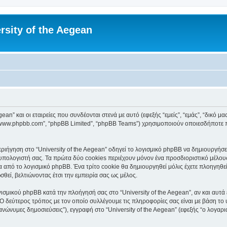
rsity of the Aegean
an” και οι εταιρείες που συνδέονται στενά με αυτό (εφεξής “εμείς”, “εμάς”, “δικό μας”
, “www.phpbb.com”, “phpBB Limited”, “phpBB Teams”) χρησιμοποιούν οποιεσδήποτε 
ιήγηση στο “University of the Aegean” οδηγεί το λογισμικό phpBB να δημιουργήσει 
ολογιστή σας. Τα πρώτα δύο cookies περιέχουν μόνον ένα προσδιοριστικό μέλους 
 από το λογισμικό phpBB. Ένα τρίτο cookie θα δημιουργηθεί μόλις έχετε πλοηγηθεί 
θεί, βελτιώνοντας έτσι την εμπειρία σας ως μέλος.
ισμικού phpBB κατά την πλοήγησή σας στο “University of the Aegean”, αν και αυτά 
Ο δεύτερος τρόπος με τον οποίο συλλέγουμε τις πληροφορίες σας είναι με βάση το 
“ανώνυμες δημοσιεύσεις”), εγγραφή στο “University of the Aegean” (εφεξής “ο λογα