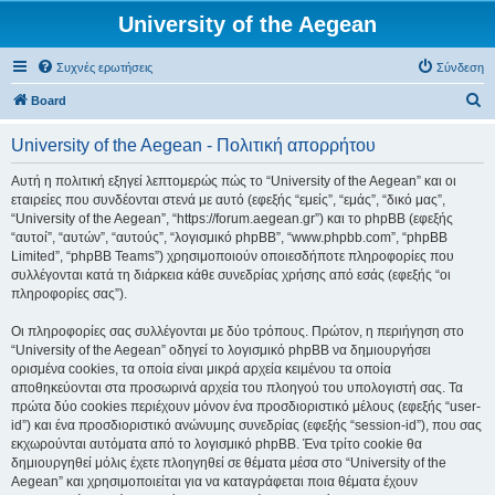
University of the Aegean
Συχνές ερωτήσεις
Σύνδεση
Α
Board
ν
University of the Aegean - Πολιτική απορρήτου
α
ζ
Αυτή η πολιτική εξηγεί λεπτομερώς πώς το “University of the Aegean” και οι
εταιρείες που συνδέονται στενά με αυτό (εφεξής “εμείς”, “εμάς”, “δικό μας”,
ή
“University of the Aegean”, “https://forum.aegean.gr”) και το phpBB (εφεξής
τ
“αυτοί”, “αυτών”, “αυτούς”, “λογισμικό phpBB”, “www.phpbb.com”, “phpBB
Limited”, “phpBB Teams”) χρησιμοποιούν οποιεσδήποτε πληροφορίες που
η
συλλέγονται κατά τη διάρκεια κάθε συνεδρίας χρήσης από εσάς (εφεξής “οι
σ
πληροφορίες σας”).
η
Οι πληροφορίες σας συλλέγονται με δύο τρόπους. Πρώτον, η περιήγηση στο
“University of the Aegean” οδηγεί το λογισμικό phpBB να δημιουργήσει
ορισμένα cookies, τα οποία είναι μικρά αρχεία κειμένου τα οποία
αποθηκεύονται στα προσωρινά αρχεία του πλοηγού του υπολογιστή σας. Τα
πρώτα δύο cookies περιέχουν μόνον ένα προσδιοριστικό μέλους (εφεξής “user-
id”) και ένα προσδιοριστικό ανώνυμης συνεδρίας (εφεξής “session-id”), που σας
εκχωρούνται αυτόματα από το λογισμικό phpBB. Ένα τρίτο cookie θα
δημιουργηθεί μόλις έχετε πλοηγηθεί σε θέματα μέσα στο “University of the
Aegean” και χρησιμοποιείται για να καταγράφεται ποια θέματα έχουν