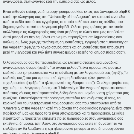
αναγνωσθεί, βελτιώνοντας έτσι την εμπειρία σας ως μέλος.
Είναι πιθανόν επίσης να δημιουργήσουμε cookies εκτός του λογισμικού phpBB
κατά την πλοήγησή σας στο “University of the Aegean”, αν και αυτά είναι έξω
από το πεδίο αυτού του εγγράφου, το οποίο καλύπτει μόνο τις σελίδες που
δημιουργούνται από το λογισμικό phpBB. Ο δεύτερος τρόπος με τον οποίο
συλλέγουμε τις πληροφορίες σας είναι με βάση το υλικό που μας υποβάλετε.
Αυτό μπορεί να περιλαμβάνει και να μην περιορίζεται σε: δημοσιεύσεις σαν
ανώνυμο μέλος (εφεξής “ανώνυμες δημοσιεύσεις”), εγγραφή στο “University of
the Aegean” (εφεξής “ο λογαριασμός σας”) και δημοσιεύσεις που υποβάλετε
μετά την εγγραφή και ενώ είστε συνδεδεμένος (εφεξής “οι δημοσιεύσεις σας”).
Ο λογαριασμός σας θα περιλαμβάνει ως ελάχιστα στοιχεία ένα μοναδικά
αναγνωρίσιμο όνομα (εφεξής “το όνομα μέλους”), ένα προσωπικό μυστικό
κωδικό που χρησιμοποιείται για τη σύνδεση με τον λογαριασμό σας (εφεξής “ο
κωδικός σας”) και μια προσωπική, έγκυρη διεύθυνση ηλεκτρονικού
ταχυδρομείου (εφεξής “το ηλεκτρονικό ταχυδρομείο σας”). Οι πληροφορίες σας
σχετικά με το λογαριασμό σας στο “University of the Aegean” προστατεύονται
από τους νόμους περί προστασίας δεδομένων που ισχύουν στη χώρα που μας
φιλοξενεί. Οποιεσδήποτε πληροφορίες επιπλέον του ονόματος μέλους, του
κωδικού και του ηλεκτρονικού ταχυδρομείου σας που απαιτούνται από το
“University of the Aegean” κατά τη διάρκεια της διαδικασίας εγγραφής είναι στην
παρέκκλισή μας ως προς το τι είναι υποχρεωτικό και τι προαιρετικό. Σε κάθε
περίπτωση, μπορείτε να επιλέξετε ποιες πληροφορίες στον λογαριασμό σας
εκτίθενται δημόσια. Επιπλέον, στο λογαριασμό σας έχετε τη δυνατότητα να
επιλέξετε αν θα λαμβάνετε ή όχι ηλεκτρονικά μηνύματα που δημιουργούνται
αυτόματα από το λογισμικό phpBB.