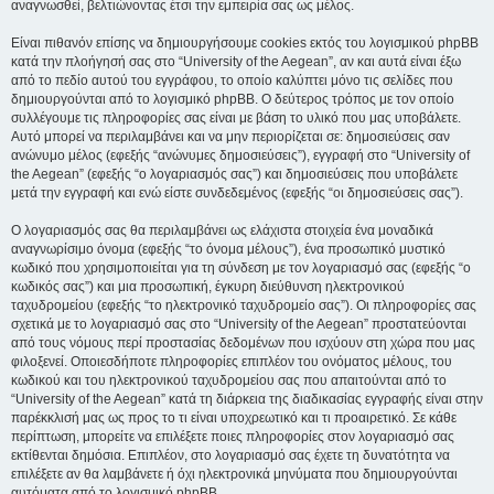
αναγνωσθεί, βελτιώνοντας έτσι την εμπειρία σας ως μέλος.
Είναι πιθανόν επίσης να δημιουργήσουμε cookies εκτός του λογισμικού phpBB
κατά την πλοήγησή σας στο “University of the Aegean”, αν και αυτά είναι έξω
από το πεδίο αυτού του εγγράφου, το οποίο καλύπτει μόνο τις σελίδες που
δημιουργούνται από το λογισμικό phpBB. Ο δεύτερος τρόπος με τον οποίο
συλλέγουμε τις πληροφορίες σας είναι με βάση το υλικό που μας υποβάλετε.
Αυτό μπορεί να περιλαμβάνει και να μην περιορίζεται σε: δημοσιεύσεις σαν
ανώνυμο μέλος (εφεξής “ανώνυμες δημοσιεύσεις”), εγγραφή στο “University of
the Aegean” (εφεξής “ο λογαριασμός σας”) και δημοσιεύσεις που υποβάλετε
μετά την εγγραφή και ενώ είστε συνδεδεμένος (εφεξής “οι δημοσιεύσεις σας”).
Ο λογαριασμός σας θα περιλαμβάνει ως ελάχιστα στοιχεία ένα μοναδικά
αναγνωρίσιμο όνομα (εφεξής “το όνομα μέλους”), ένα προσωπικό μυστικό
κωδικό που χρησιμοποιείται για τη σύνδεση με τον λογαριασμό σας (εφεξής “ο
κωδικός σας”) και μια προσωπική, έγκυρη διεύθυνση ηλεκτρονικού
ταχυδρομείου (εφεξής “το ηλεκτρονικό ταχυδρομείο σας”). Οι πληροφορίες σας
σχετικά με το λογαριασμό σας στο “University of the Aegean” προστατεύονται
από τους νόμους περί προστασίας δεδομένων που ισχύουν στη χώρα που μας
φιλοξενεί. Οποιεσδήποτε πληροφορίες επιπλέον του ονόματος μέλους, του
κωδικού και του ηλεκτρονικού ταχυδρομείου σας που απαιτούνται από το
“University of the Aegean” κατά τη διάρκεια της διαδικασίας εγγραφής είναι στην
παρέκκλισή μας ως προς το τι είναι υποχρεωτικό και τι προαιρετικό. Σε κάθε
περίπτωση, μπορείτε να επιλέξετε ποιες πληροφορίες στον λογαριασμό σας
εκτίθενται δημόσια. Επιπλέον, στο λογαριασμό σας έχετε τη δυνατότητα να
επιλέξετε αν θα λαμβάνετε ή όχι ηλεκτρονικά μηνύματα που δημιουργούνται
αυτόματα από το λογισμικό phpBB.