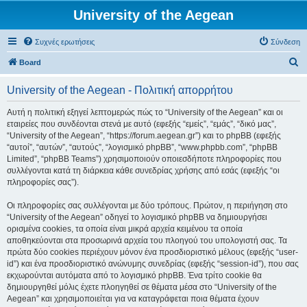
University of the Aegean
Συχνές ερωτήσεις
Σύνδεση
Α
Board
ν
University of the Aegean - Πολιτική απορρήτου
α
ζ
Αυτή η πολιτική εξηγεί λεπτομερώς πώς το “University of the Aegean” και οι
εταιρείες που συνδέονται στενά με αυτό (εφεξής “εμείς”, “εμάς”, “δικό μας”,
ή
“University of the Aegean”, “https://forum.aegean.gr”) και το phpBB (εφεξής
τ
“αυτοί”, “αυτών”, “αυτούς”, “λογισμικό phpBB”, “www.phpbb.com”, “phpBB
Limited”, “phpBB Teams”) χρησιμοποιούν οποιεσδήποτε πληροφορίες που
η
συλλέγονται κατά τη διάρκεια κάθε συνεδρίας χρήσης από εσάς (εφεξής “οι
σ
πληροφορίες σας”).
η
Οι πληροφορίες σας συλλέγονται με δύο τρόπους. Πρώτον, η περιήγηση στο
“University of the Aegean” οδηγεί το λογισμικό phpBB να δημιουργήσει
ορισμένα cookies, τα οποία είναι μικρά αρχεία κειμένου τα οποία
αποθηκεύονται στα προσωρινά αρχεία του πλοηγού του υπολογιστή σας. Τα
πρώτα δύο cookies περιέχουν μόνον ένα προσδιοριστικό μέλους (εφεξής “user-
id”) και ένα προσδιοριστικό ανώνυμης συνεδρίας (εφεξής “session-id”), που σας
εκχωρούνται αυτόματα από το λογισμικό phpBB. Ένα τρίτο cookie θα
δημιουργηθεί μόλις έχετε πλοηγηθεί σε θέματα μέσα στο “University of the
Aegean” και χρησιμοποιείται για να καταγράφεται ποια θέματα έχουν