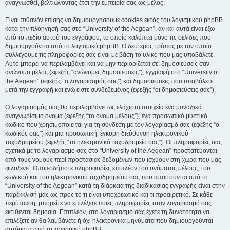
αναγνωσθεί, βελτιώνοντας έτσι την εμπειρία σας ως μέλος.
Είναι πιθανόν επίσης να δημιουργήσουμε cookies εκτός του λογισμικού phpBB
κατά την πλοήγησή σας στο “University of the Aegean”, αν και αυτά είναι έξω
από το πεδίο αυτού του εγγράφου, το οποίο καλύπτει μόνο τις σελίδες που
δημιουργούνται από το λογισμικό phpBB. Ο δεύτερος τρόπος με τον οποίο
συλλέγουμε τις πληροφορίες σας είναι με βάση το υλικό που μας υποβάλετε.
Αυτό μπορεί να περιλαμβάνει και να μην περιορίζεται σε: δημοσιεύσεις σαν
ανώνυμο μέλος (εφεξής “ανώνυμες δημοσιεύσεις”), εγγραφή στο “University of
the Aegean” (εφεξής “ο λογαριασμός σας”) και δημοσιεύσεις που υποβάλετε
μετά την εγγραφή και ενώ είστε συνδεδεμένος (εφεξής “οι δημοσιεύσεις σας”).
Ο λογαριασμός σας θα περιλαμβάνει ως ελάχιστα στοιχεία ένα μοναδικά
αναγνωρίσιμο όνομα (εφεξής “το όνομα μέλους”), ένα προσωπικό μυστικό
κωδικό που χρησιμοποιείται για τη σύνδεση με τον λογαριασμό σας (εφεξής “ο
κωδικός σας”) και μια προσωπική, έγκυρη διεύθυνση ηλεκτρονικού
ταχυδρομείου (εφεξής “το ηλεκτρονικό ταχυδρομείο σας”). Οι πληροφορίες σας
σχετικά με το λογαριασμό σας στο “University of the Aegean” προστατεύονται
από τους νόμους περί προστασίας δεδομένων που ισχύουν στη χώρα που μας
φιλοξενεί. Οποιεσδήποτε πληροφορίες επιπλέον του ονόματος μέλους, του
κωδικού και του ηλεκτρονικού ταχυδρομείου σας που απαιτούνται από το
“University of the Aegean” κατά τη διάρκεια της διαδικασίας εγγραφής είναι στην
παρέκκλισή μας ως προς το τι είναι υποχρεωτικό και τι προαιρετικό. Σε κάθε
περίπτωση, μπορείτε να επιλέξετε ποιες πληροφορίες στον λογαριασμό σας
εκτίθενται δημόσια. Επιπλέον, στο λογαριασμό σας έχετε τη δυνατότητα να
επιλέξετε αν θα λαμβάνετε ή όχι ηλεκτρονικά μηνύματα που δημιουργούνται
αυτόματα από το λογισμικό phpBB.