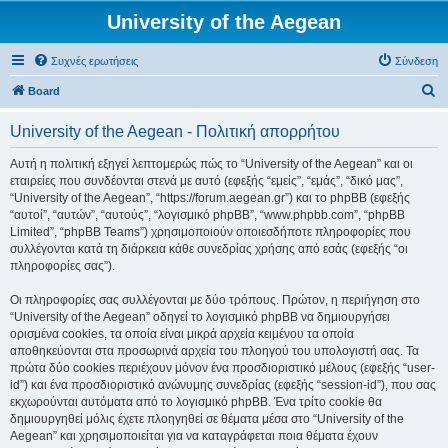
University of the Aegean
Συχνές ερωτήσεις
Σύνδεση
Α
Board
ν
University of the Aegean - Πολιτική απορρήτου
α
ζ
Αυτή η πολιτική εξηγεί λεπτομερώς πώς το “University of the Aegean” και οι
εταιρείες που συνδέονται στενά με αυτό (εφεξής “εμείς”, “εμάς”, “δικό μας”,
ή
“University of the Aegean”, “https://forum.aegean.gr”) και το phpBB (εφεξής
τ
“αυτοί”, “αυτών”, “αυτούς”, “λογισμικό phpBB”, “www.phpbb.com”, “phpBB
Limited”, “phpBB Teams”) χρησιμοποιούν οποιεσδήποτε πληροφορίες που
η
συλλέγονται κατά τη διάρκεια κάθε συνεδρίας χρήσης από εσάς (εφεξής “οι
σ
πληροφορίες σας”).
η
Οι πληροφορίες σας συλλέγονται με δύο τρόπους. Πρώτον, η περιήγηση στο
“University of the Aegean” οδηγεί το λογισμικό phpBB να δημιουργήσει
ορισμένα cookies, τα οποία είναι μικρά αρχεία κειμένου τα οποία
αποθηκεύονται στα προσωρινά αρχεία του πλοηγού του υπολογιστή σας. Τα
πρώτα δύο cookies περιέχουν μόνον ένα προσδιοριστικό μέλους (εφεξής “user-
id”) και ένα προσδιοριστικό ανώνυμης συνεδρίας (εφεξής “session-id”), που σας
εκχωρούνται αυτόματα από το λογισμικό phpBB. Ένα τρίτο cookie θα
δημιουργηθεί μόλις έχετε πλοηγηθεί σε θέματα μέσα στο “University of the
Aegean” και χρησιμοποιείται για να καταγράφεται ποια θέματα έχουν