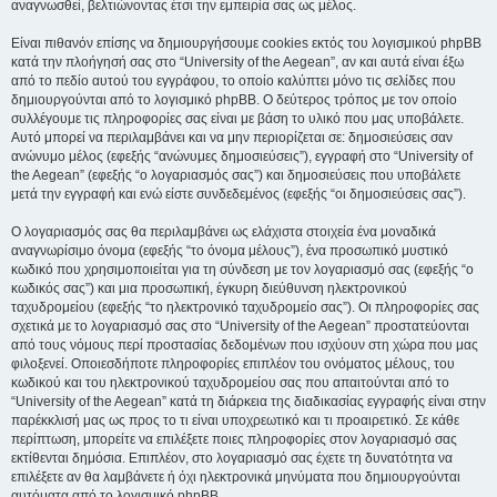
αναγνωσθεί, βελτιώνοντας έτσι την εμπειρία σας ως μέλος.
Είναι πιθανόν επίσης να δημιουργήσουμε cookies εκτός του λογισμικού phpBB
κατά την πλοήγησή σας στο “University of the Aegean”, αν και αυτά είναι έξω
από το πεδίο αυτού του εγγράφου, το οποίο καλύπτει μόνο τις σελίδες που
δημιουργούνται από το λογισμικό phpBB. Ο δεύτερος τρόπος με τον οποίο
συλλέγουμε τις πληροφορίες σας είναι με βάση το υλικό που μας υποβάλετε.
Αυτό μπορεί να περιλαμβάνει και να μην περιορίζεται σε: δημοσιεύσεις σαν
ανώνυμο μέλος (εφεξής “ανώνυμες δημοσιεύσεις”), εγγραφή στο “University of
the Aegean” (εφεξής “ο λογαριασμός σας”) και δημοσιεύσεις που υποβάλετε
μετά την εγγραφή και ενώ είστε συνδεδεμένος (εφεξής “οι δημοσιεύσεις σας”).
Ο λογαριασμός σας θα περιλαμβάνει ως ελάχιστα στοιχεία ένα μοναδικά
αναγνωρίσιμο όνομα (εφεξής “το όνομα μέλους”), ένα προσωπικό μυστικό
κωδικό που χρησιμοποιείται για τη σύνδεση με τον λογαριασμό σας (εφεξής “ο
κωδικός σας”) και μια προσωπική, έγκυρη διεύθυνση ηλεκτρονικού
ταχυδρομείου (εφεξής “το ηλεκτρονικό ταχυδρομείο σας”). Οι πληροφορίες σας
σχετικά με το λογαριασμό σας στο “University of the Aegean” προστατεύονται
από τους νόμους περί προστασίας δεδομένων που ισχύουν στη χώρα που μας
φιλοξενεί. Οποιεσδήποτε πληροφορίες επιπλέον του ονόματος μέλους, του
κωδικού και του ηλεκτρονικού ταχυδρομείου σας που απαιτούνται από το
“University of the Aegean” κατά τη διάρκεια της διαδικασίας εγγραφής είναι στην
παρέκκλισή μας ως προς το τι είναι υποχρεωτικό και τι προαιρετικό. Σε κάθε
περίπτωση, μπορείτε να επιλέξετε ποιες πληροφορίες στον λογαριασμό σας
εκτίθενται δημόσια. Επιπλέον, στο λογαριασμό σας έχετε τη δυνατότητα να
επιλέξετε αν θα λαμβάνετε ή όχι ηλεκτρονικά μηνύματα που δημιουργούνται
αυτόματα από το λογισμικό phpBB.