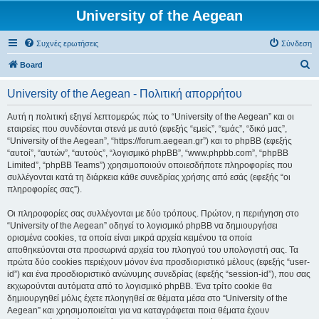
University of the Aegean
Συχνές ερωτήσεις
Σύνδεση
Α
Board
ν
University of the Aegean - Πολιτική απορρήτου
α
ζ
Αυτή η πολιτική εξηγεί λεπτομερώς πώς το “University of the Aegean” και οι
εταιρείες που συνδέονται στενά με αυτό (εφεξής “εμείς”, “εμάς”, “δικό μας”,
ή
“University of the Aegean”, “https://forum.aegean.gr”) και το phpBB (εφεξής
τ
“αυτοί”, “αυτών”, “αυτούς”, “λογισμικό phpBB”, “www.phpbb.com”, “phpBB
Limited”, “phpBB Teams”) χρησιμοποιούν οποιεσδήποτε πληροφορίες που
η
συλλέγονται κατά τη διάρκεια κάθε συνεδρίας χρήσης από εσάς (εφεξής “οι
σ
πληροφορίες σας”).
η
Οι πληροφορίες σας συλλέγονται με δύο τρόπους. Πρώτον, η περιήγηση στο
“University of the Aegean” οδηγεί το λογισμικό phpBB να δημιουργήσει
ορισμένα cookies, τα οποία είναι μικρά αρχεία κειμένου τα οποία
αποθηκεύονται στα προσωρινά αρχεία του πλοηγού του υπολογιστή σας. Τα
πρώτα δύο cookies περιέχουν μόνον ένα προσδιοριστικό μέλους (εφεξής “user-
id”) και ένα προσδιοριστικό ανώνυμης συνεδρίας (εφεξής “session-id”), που σας
εκχωρούνται αυτόματα από το λογισμικό phpBB. Ένα τρίτο cookie θα
δημιουργηθεί μόλις έχετε πλοηγηθεί σε θέματα μέσα στο “University of the
Aegean” και χρησιμοποιείται για να καταγράφεται ποια θέματα έχουν