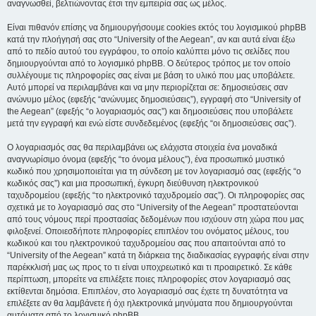
αναγνωσθεί, βελτιώνοντας έτσι την εμπειρία σας ως μέλος.
Είναι πιθανόν επίσης να δημιουργήσουμε cookies εκτός του λογισμικού phpBB
κατά την πλοήγησή σας στο “University of the Aegean”, αν και αυτά είναι έξω
από το πεδίο αυτού του εγγράφου, το οποίο καλύπτει μόνο τις σελίδες που
δημιουργούνται από το λογισμικό phpBB. Ο δεύτερος τρόπος με τον οποίο
συλλέγουμε τις πληροφορίες σας είναι με βάση το υλικό που μας υποβάλετε.
Αυτό μπορεί να περιλαμβάνει και να μην περιορίζεται σε: δημοσιεύσεις σαν
ανώνυμο μέλος (εφεξής “ανώνυμες δημοσιεύσεις”), εγγραφή στο “University of
the Aegean” (εφεξής “ο λογαριασμός σας”) και δημοσιεύσεις που υποβάλετε
μετά την εγγραφή και ενώ είστε συνδεδεμένος (εφεξής “οι δημοσιεύσεις σας”).
Ο λογαριασμός σας θα περιλαμβάνει ως ελάχιστα στοιχεία ένα μοναδικά
αναγνωρίσιμο όνομα (εφεξής “το όνομα μέλους”), ένα προσωπικό μυστικό
κωδικό που χρησιμοποιείται για τη σύνδεση με τον λογαριασμό σας (εφεξής “ο
κωδικός σας”) και μια προσωπική, έγκυρη διεύθυνση ηλεκτρονικού
ταχυδρομείου (εφεξής “το ηλεκτρονικό ταχυδρομείο σας”). Οι πληροφορίες σας
σχετικά με το λογαριασμό σας στο “University of the Aegean” προστατεύονται
από τους νόμους περί προστασίας δεδομένων που ισχύουν στη χώρα που μας
φιλοξενεί. Οποιεσδήποτε πληροφορίες επιπλέον του ονόματος μέλους, του
κωδικού και του ηλεκτρονικού ταχυδρομείου σας που απαιτούνται από το
“University of the Aegean” κατά τη διάρκεια της διαδικασίας εγγραφής είναι στην
παρέκκλισή μας ως προς το τι είναι υποχρεωτικό και τι προαιρετικό. Σε κάθε
περίπτωση, μπορείτε να επιλέξετε ποιες πληροφορίες στον λογαριασμό σας
εκτίθενται δημόσια. Επιπλέον, στο λογαριασμό σας έχετε τη δυνατότητα να
επιλέξετε αν θα λαμβάνετε ή όχι ηλεκτρονικά μηνύματα που δημιουργούνται
αυτόματα από το λογισμικό phpBB.