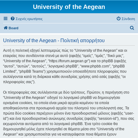
University of the Aegean
Συχνές ερωτήσεις
Σύνδεση
Α
Board
ν
University of the Aegean - Πολιτική απορρήτου
α
ζ
Αυτή η πολιτική εξηγεί λεπτομερώς πώς το “University of the Aegean” και οι
εταιρείες που συνδέονται στενά με αυτό (εφεξής “εμείς”, “εμάς”, “δικό μας”,
ή
“University of the Aegean”, “https://forum.aegean.gr”) και το phpBB (εφεξής
τ
“αυτοί”, “αυτών”, “αυτούς”, “λογισμικό phpBB”, “www.phpbb.com”, “phpBB
Limited”, “phpBB Teams”) χρησιμοποιούν οποιεσδήποτε πληροφορίες που
η
συλλέγονται κατά τη διάρκεια κάθε συνεδρίας χρήσης από εσάς (εφεξής “οι
σ
πληροφορίες σας”).
η
Οι πληροφορίες σας συλλέγονται με δύο τρόπους. Πρώτον, η περιήγηση στο
“University of the Aegean” οδηγεί το λογισμικό phpBB να δημιουργήσει
ορισμένα cookies, τα οποία είναι μικρά αρχεία κειμένου τα οποία
αποθηκεύονται στα προσωρινά αρχεία του πλοηγού του υπολογιστή σας. Τα
πρώτα δύο cookies περιέχουν μόνον ένα προσδιοριστικό μέλους (εφεξής “user-
id”) και ένα προσδιοριστικό ανώνυμης συνεδρίας (εφεξής “session-id”), που σας
εκχωρούνται αυτόματα από το λογισμικό phpBB. Ένα τρίτο cookie θα
δημιουργηθεί μόλις έχετε πλοηγηθεί σε θέματα μέσα στο “University of the
Aegean” και χρησιμοποιείται για να καταγράφεται ποια θέματα έχουν