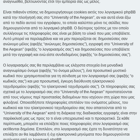
αναγνωσθεί, βελτιώνοντας έτσι την εμπειρία σας ως μέλος.
Είναι πιθανόν επίσης να δημιουργήσουμε cookies εκτός του λογισμικού phpBB
κατά την πλοήγησή σας στο “University of the Aegean”, αν και αυτά είναι έξω
από το πεδίο αυτού του εγγράφου, το οποίο καλύπτει μόνο τις σελίδες που
δημιουργούνται από το λογισμικό phpBB. Ο δεύτερος τρόπος με τον οποίο
συλλέγουμε τις πληροφορίες σας είναι με βάση το υλικό που μας υποβάλετε.
Αυτό μπορεί να περιλαμβάνει και να μην περιορίζεται σε: δημοσιεύσεις σαν
ανώνυμο μέλος (εφεξής “ανώνυμες δημοσιεύσεις”), εγγραφή στο “University of
the Aegean” (εφεξής “ο λογαριασμός σας”) και δημοσιεύσεις που υποβάλετε
μετά την εγγραφή και ενώ είστε συνδεδεμένος (εφεξής “οι δημοσιεύσεις σας”).
Ο λογαριασμός σας θα περιλαμβάνει ως ελάχιστα στοιχεία ένα μοναδικά
αναγνωρίσιμο όνομα (εφεξής “το όνομα μέλους”), ένα προσωπικό μυστικό
κωδικό που χρησιμοποιείται για τη σύνδεση με τον λογαριασμό σας (εφεξής “ο
κωδικός σας”) και μια προσωπική, έγκυρη διεύθυνση ηλεκτρονικού
ταχυδρομείου (εφεξής “το ηλεκτρονικό ταχυδρομείο σας”). Οι πληροφορίες σας
σχετικά με το λογαριασμό σας στο “University of the Aegean” προστατεύονται
από τους νόμους περί προστασίας δεδομένων που ισχύουν στη χώρα που μας
φιλοξενεί. Οποιεσδήποτε πληροφορίες επιπλέον του ονόματος μέλους, του
κωδικού και του ηλεκτρονικού ταχυδρομείου σας που απαιτούνται από το
“University of the Aegean” κατά τη διάρκεια της διαδικασίας εγγραφής είναι στην
παρέκκλισή μας ως προς το τι είναι υποχρεωτικό και τι προαιρετικό. Σε κάθε
περίπτωση, μπορείτε να επιλέξετε ποιες πληροφορίες στον λογαριασμό σας
εκτίθενται δημόσια. Επιπλέον, στο λογαριασμό σας έχετε τη δυνατότητα να
επιλέξετε αν θα λαμβάνετε ή όχι ηλεκτρονικά μηνύματα που δημιουργούνται
αυτόματα από το λογισμικό phpBB.