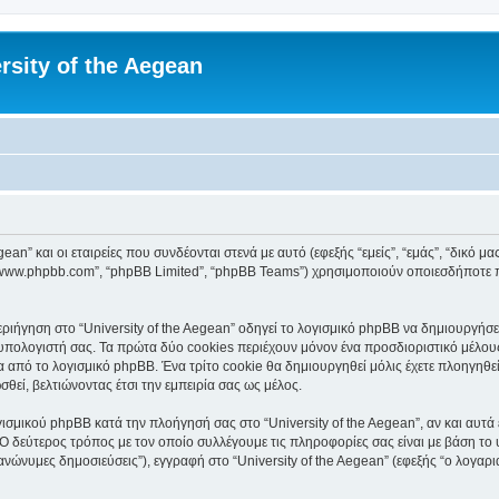
rsity of the Aegean
an” και οι εταιρείες που συνδέονται στενά με αυτό (εφεξής “εμείς”, “εμάς”, “δικό μας”
, “www.phpbb.com”, “phpBB Limited”, “phpBB Teams”) χρησιμοποιούν οποιεσδήποτε 
ιήγηση στο “University of the Aegean” οδηγεί το λογισμικό phpBB να δημιουργήσει 
ολογιστή σας. Τα πρώτα δύο cookies περιέχουν μόνον ένα προσδιοριστικό μέλους 
 από το λογισμικό phpBB. Ένα τρίτο cookie θα δημιουργηθεί μόλις έχετε πλοηγηθεί 
θεί, βελτιώνοντας έτσι την εμπειρία σας ως μέλος.
ισμικού phpBB κατά την πλοήγησή σας στο “University of the Aegean”, αν και αυτά 
Ο δεύτερος τρόπος με τον οποίο συλλέγουμε τις πληροφορίες σας είναι με βάση το 
“ανώνυμες δημοσιεύσεις”), εγγραφή στο “University of the Aegean” (εφεξής “ο λογα