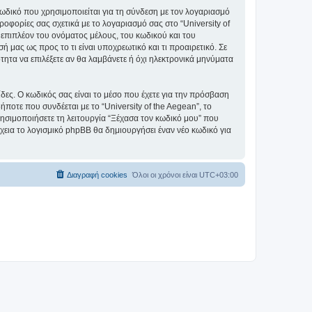
ωδικό που χρησιμοποιείται για τη σύνδεση με τον λογαριασμό
οφορίες σας σχετικά με το λογαριασμό σας στο “University of
επιπλέον του ονόματος μέλους, του κωδικού και του
ή μας ως προς το τι είναι υποχρεωτικό και τι προαιρετικό. Σε
τητα να επιλέξετε αν θα λαμβάνετε ή όχι ηλεκτρονικά μηνύματα
ίδες. Ο κωδικός σας είναι το μέσο που έχετε για την πρόσβαση
ποτε που συνδέεται με το “University of the Aegean”, το
ρησιμοποιήσετε τη λειτουργία “Ξέχασα τον κωδικό μου” που
χεια το λογισμικό phpBB θα δημιουργήσει έναν νέο κωδικό για
Διαγραφή cookies
Όλοι οι χρόνοι είναι
UTC+03:00