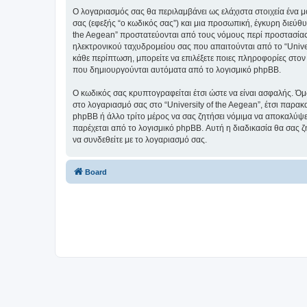
Ο λογαριασμός σας θα περιλαμβάνει ως ελάχιστα στοιχεία ένα 
σας (εφεξής “ο κωδικός σας”) και μια προσωπική, έγκυρη διεύθυ
the Aegean” προστατεύονται από τους νόμους περί προστασίας
ηλεκτρονικού ταχυδρομείου σας που απαιτούνται από το “Univers
κάθε περίπτωση, μπορείτε να επιλέξετε ποιες πληροφορίες στον
που δημιουργούνται αυτόματα από το λογισμικό phpBB.
Ο κωδικός σας κρυπτογραφείται έτσι ώστε να είναι ασφαλής. Όμω
στο λογαριασμό σας στο “University of the Aegean”, έτσι παρακ
phpBB ή άλλο τρίτο μέρος να σας ζητήσει νόμιμα να αποκαλύψετ
παρέχεται από το λογισμικό phpBB. Αυτή η διαδικασία θα σας ζ
να συνδεθείτε με το λογαριασμό σας.
Board