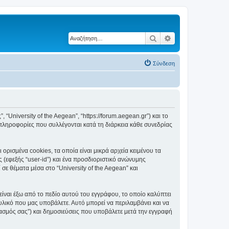
Αναζήτηση
Ειδική αναζήτηση
Σύνδεση
, “University of the Aegean”, “https://forum.aegean.gr”) και το
πληροφορίες που συλλέγονται κατά τη διάρκεια κάθε συνεδρίας
ορισμένα cookies, τα οποία είναι μικρά αρχεία κειμένου τα
(εφεξής “user-id”) και ένα προσδιοριστικό ανώνυμης
σε θέματα μέσα στο “University of the Aegean” και
είναι έξω από το πεδίο αυτού του εγγράφου, το οποίο καλύπτει
υλικό που μας υποβάλετε. Αυτό μπορεί να περιλαμβάνει και να
ριασμός σας”) και δημοσιεύσεις που υποβάλετε μετά την εγγραφή