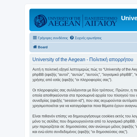
Unive
Γρήγορες συνδέσεις
Συχνές ερωτήσεις
Board
University of the Aegean - Πολιτική απορρήτου
Αυτή η πολιτική εξηγεί λεπτομερώς πώς το “University of the Aege
phpBB (εφεξής “αυτοί”, “αυτών”, “αυτούς”, “λογισμικό phpBB”
χρήσης από εσάς (εφεξής “οι πληροφορίες σας”).
Οι πληροφορίες σας συλλέγονται με δύο τρόπους. Πρώτον, η περ
οποία αποθηκεύονται στα προσωρινά αρχεία του πλοηγού του υπ
συνεδρίας (εφεξής “session-id”), που σας εκχωρούνται αυτόματα
χρησιμοποιείται για να καταγράφεται ποια θέματα έχουν αναγνωσ
Είναι πιθανόν επίσης να δημιουργήσουμε cookies εκτός του λογ
μόνο τις σελίδες που δημιουργούνται από το λογισμικό phpBB. 
μην περιορίζεται σε: δημοσιεύσεις σαν ανώνυμο μέλος (εφεξής 
και ενώ είστε συνδεδεμένος (εφεξής “οι δημοσιεύσεις σας”).