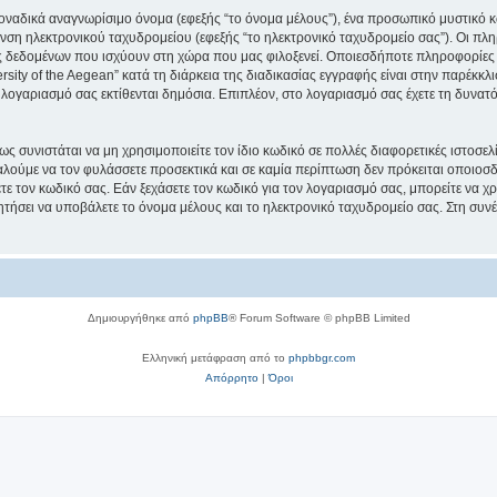
μοναδικά αναγνωρίσιμο όνομα (εφεξής “το όνομα μέλους”), ένα προσωπικό μυστικό κ
νση ηλεκτρονικού ταχυδρομείου (εφεξής “το ηλεκτρονικό ταχυδρομείο σας”). Οι πληρ
 δεδομένων που ισχύουν στη χώρα που μας φιλοξενεί. Οποιεσδήποτε πληροφορίες 
ity of the Aegean” κατά τη διάρκεια της διαδικασίας εγγραφής είναι στην παρέκκλισ
 λογαριασμό σας εκτίθενται δημόσια. Επιπλέον, στο λογαριασμό σας έχετε τη δυνατό
ς συνιστάται να μη χρησιμοποιείτε τον ίδιο κωδικό σε πολλές διαφορετικές ιστοσελ
αλούμε να τον φυλάσσετε προσεκτικά και σε καμία περίπτωση δεν πρόκειται οποιοσδή
ε τον κωδικό σας. Εάν ξεχάσετε τον κωδικό για τον λογαριασμό σας, μπορείτε να χ
ητήσει να υποβάλετε το όνομα μέλους και το ηλεκτρονικό ταχυδρομείο σας. Στη συνέ
Δημιουργήθηκε από
phpBB
® Forum Software © phpBB Limited
Ελληνική μετάφραση από το
phpbbgr.com
Απόρρητο
|
Όροι