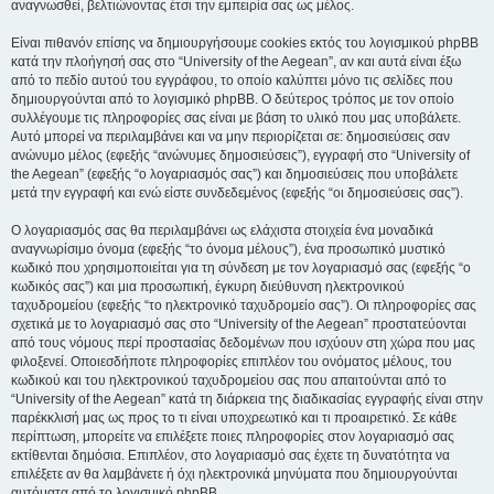
αναγνωσθεί, βελτιώνοντας έτσι την εμπειρία σας ως μέλος.
Είναι πιθανόν επίσης να δημιουργήσουμε cookies εκτός του λογισμικού phpBB
κατά την πλοήγησή σας στο “University of the Aegean”, αν και αυτά είναι έξω
από το πεδίο αυτού του εγγράφου, το οποίο καλύπτει μόνο τις σελίδες που
δημιουργούνται από το λογισμικό phpBB. Ο δεύτερος τρόπος με τον οποίο
συλλέγουμε τις πληροφορίες σας είναι με βάση το υλικό που μας υποβάλετε.
Αυτό μπορεί να περιλαμβάνει και να μην περιορίζεται σε: δημοσιεύσεις σαν
ανώνυμο μέλος (εφεξής “ανώνυμες δημοσιεύσεις”), εγγραφή στο “University of
the Aegean” (εφεξής “ο λογαριασμός σας”) και δημοσιεύσεις που υποβάλετε
μετά την εγγραφή και ενώ είστε συνδεδεμένος (εφεξής “οι δημοσιεύσεις σας”).
Ο λογαριασμός σας θα περιλαμβάνει ως ελάχιστα στοιχεία ένα μοναδικά
αναγνωρίσιμο όνομα (εφεξής “το όνομα μέλους”), ένα προσωπικό μυστικό
κωδικό που χρησιμοποιείται για τη σύνδεση με τον λογαριασμό σας (εφεξής “ο
κωδικός σας”) και μια προσωπική, έγκυρη διεύθυνση ηλεκτρονικού
ταχυδρομείου (εφεξής “το ηλεκτρονικό ταχυδρομείο σας”). Οι πληροφορίες σας
σχετικά με το λογαριασμό σας στο “University of the Aegean” προστατεύονται
από τους νόμους περί προστασίας δεδομένων που ισχύουν στη χώρα που μας
φιλοξενεί. Οποιεσδήποτε πληροφορίες επιπλέον του ονόματος μέλους, του
κωδικού και του ηλεκτρονικού ταχυδρομείου σας που απαιτούνται από το
“University of the Aegean” κατά τη διάρκεια της διαδικασίας εγγραφής είναι στην
παρέκκλισή μας ως προς το τι είναι υποχρεωτικό και τι προαιρετικό. Σε κάθε
περίπτωση, μπορείτε να επιλέξετε ποιες πληροφορίες στον λογαριασμό σας
εκτίθενται δημόσια. Επιπλέον, στο λογαριασμό σας έχετε τη δυνατότητα να
επιλέξετε αν θα λαμβάνετε ή όχι ηλεκτρονικά μηνύματα που δημιουργούνται
αυτόματα από το λογισμικό phpBB.