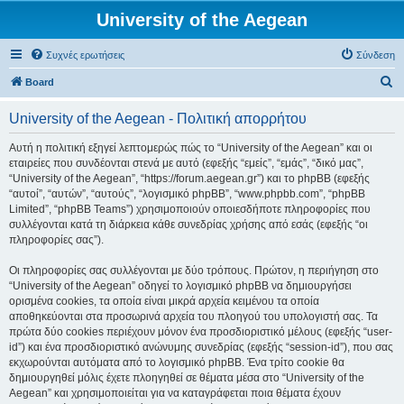
University of the Aegean
Συχνές ερωτήσεις
Σύνδεση
Α
Board
ν
University of the Aegean - Πολιτική απορρήτου
α
ζ
Αυτή η πολιτική εξηγεί λεπτομερώς πώς το “University of the Aegean” και οι
εταιρείες που συνδέονται στενά με αυτό (εφεξής “εμείς”, “εμάς”, “δικό μας”,
ή
“University of the Aegean”, “https://forum.aegean.gr”) και το phpBB (εφεξής
τ
“αυτοί”, “αυτών”, “αυτούς”, “λογισμικό phpBB”, “www.phpbb.com”, “phpBB
Limited”, “phpBB Teams”) χρησιμοποιούν οποιεσδήποτε πληροφορίες που
η
συλλέγονται κατά τη διάρκεια κάθε συνεδρίας χρήσης από εσάς (εφεξής “οι
σ
πληροφορίες σας”).
η
Οι πληροφορίες σας συλλέγονται με δύο τρόπους. Πρώτον, η περιήγηση στο
“University of the Aegean” οδηγεί το λογισμικό phpBB να δημιουργήσει
ορισμένα cookies, τα οποία είναι μικρά αρχεία κειμένου τα οποία
αποθηκεύονται στα προσωρινά αρχεία του πλοηγού του υπολογιστή σας. Τα
πρώτα δύο cookies περιέχουν μόνον ένα προσδιοριστικό μέλους (εφεξής “user-
id”) και ένα προσδιοριστικό ανώνυμης συνεδρίας (εφεξής “session-id”), που σας
εκχωρούνται αυτόματα από το λογισμικό phpBB. Ένα τρίτο cookie θα
δημιουργηθεί μόλις έχετε πλοηγηθεί σε θέματα μέσα στο “University of the
Aegean” και χρησιμοποιείται για να καταγράφεται ποια θέματα έχουν