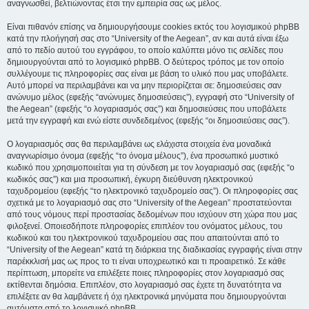
αναγνωσθεί, βελτιώνοντας έτσι την εμπειρία σας ως μέλος.
Είναι πιθανόν επίσης να δημιουργήσουμε cookies εκτός του λογισμικού phpBB
κατά την πλοήγησή σας στο “University of the Aegean”, αν και αυτά είναι έξω
από το πεδίο αυτού του εγγράφου, το οποίο καλύπτει μόνο τις σελίδες που
δημιουργούνται από το λογισμικό phpBB. Ο δεύτερος τρόπος με τον οποίο
συλλέγουμε τις πληροφορίες σας είναι με βάση το υλικό που μας υποβάλετε.
Αυτό μπορεί να περιλαμβάνει και να μην περιορίζεται σε: δημοσιεύσεις σαν
ανώνυμο μέλος (εφεξής “ανώνυμες δημοσιεύσεις”), εγγραφή στο “University of
the Aegean” (εφεξής “ο λογαριασμός σας”) και δημοσιεύσεις που υποβάλετε
μετά την εγγραφή και ενώ είστε συνδεδεμένος (εφεξής “οι δημοσιεύσεις σας”).
Ο λογαριασμός σας θα περιλαμβάνει ως ελάχιστα στοιχεία ένα μοναδικά
αναγνωρίσιμο όνομα (εφεξής “το όνομα μέλους”), ένα προσωπικό μυστικό
κωδικό που χρησιμοποιείται για τη σύνδεση με τον λογαριασμό σας (εφεξής “ο
κωδικός σας”) και μια προσωπική, έγκυρη διεύθυνση ηλεκτρονικού
ταχυδρομείου (εφεξής “το ηλεκτρονικό ταχυδρομείο σας”). Οι πληροφορίες σας
σχετικά με το λογαριασμό σας στο “University of the Aegean” προστατεύονται
από τους νόμους περί προστασίας δεδομένων που ισχύουν στη χώρα που μας
φιλοξενεί. Οποιεσδήποτε πληροφορίες επιπλέον του ονόματος μέλους, του
κωδικού και του ηλεκτρονικού ταχυδρομείου σας που απαιτούνται από το
“University of the Aegean” κατά τη διάρκεια της διαδικασίας εγγραφής είναι στην
παρέκκλισή μας ως προς το τι είναι υποχρεωτικό και τι προαιρετικό. Σε κάθε
περίπτωση, μπορείτε να επιλέξετε ποιες πληροφορίες στον λογαριασμό σας
εκτίθενται δημόσια. Επιπλέον, στο λογαριασμό σας έχετε τη δυνατότητα να
επιλέξετε αν θα λαμβάνετε ή όχι ηλεκτρονικά μηνύματα που δημιουργούνται
αυτόματα από το λογισμικό phpBB.