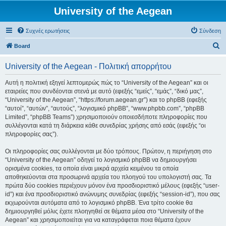
University of the Aegean
Συχνές ερωτήσεις
Σύνδεση
Α
Board
ν
University of the Aegean - Πολιτική απορρήτου
α
ζ
Αυτή η πολιτική εξηγεί λεπτομερώς πώς το “University of the Aegean” και οι
εταιρείες που συνδέονται στενά με αυτό (εφεξής “εμείς”, “εμάς”, “δικό μας”,
ή
“University of the Aegean”, “https://forum.aegean.gr”) και το phpBB (εφεξής
τ
“αυτοί”, “αυτών”, “αυτούς”, “λογισμικό phpBB”, “www.phpbb.com”, “phpBB
Limited”, “phpBB Teams”) χρησιμοποιούν οποιεσδήποτε πληροφορίες που
η
συλλέγονται κατά τη διάρκεια κάθε συνεδρίας χρήσης από εσάς (εφεξής “οι
σ
πληροφορίες σας”).
η
Οι πληροφορίες σας συλλέγονται με δύο τρόπους. Πρώτον, η περιήγηση στο
“University of the Aegean” οδηγεί το λογισμικό phpBB να δημιουργήσει
ορισμένα cookies, τα οποία είναι μικρά αρχεία κειμένου τα οποία
αποθηκεύονται στα προσωρινά αρχεία του πλοηγού του υπολογιστή σας. Τα
πρώτα δύο cookies περιέχουν μόνον ένα προσδιοριστικό μέλους (εφεξής “user-
id”) και ένα προσδιοριστικό ανώνυμης συνεδρίας (εφεξής “session-id”), που σας
εκχωρούνται αυτόματα από το λογισμικό phpBB. Ένα τρίτο cookie θα
δημιουργηθεί μόλις έχετε πλοηγηθεί σε θέματα μέσα στο “University of the
Aegean” και χρησιμοποιείται για να καταγράφεται ποια θέματα έχουν