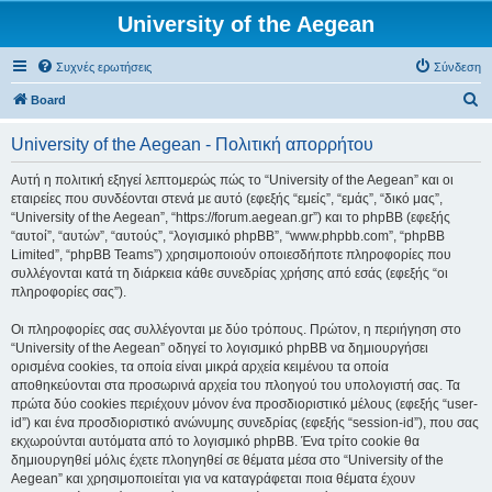
University of the Aegean
Συχνές ερωτήσεις
Σύνδεση
Α
Board
ν
University of the Aegean - Πολιτική απορρήτου
α
ζ
Αυτή η πολιτική εξηγεί λεπτομερώς πώς το “University of the Aegean” και οι
εταιρείες που συνδέονται στενά με αυτό (εφεξής “εμείς”, “εμάς”, “δικό μας”,
ή
“University of the Aegean”, “https://forum.aegean.gr”) και το phpBB (εφεξής
τ
“αυτοί”, “αυτών”, “αυτούς”, “λογισμικό phpBB”, “www.phpbb.com”, “phpBB
Limited”, “phpBB Teams”) χρησιμοποιούν οποιεσδήποτε πληροφορίες που
η
συλλέγονται κατά τη διάρκεια κάθε συνεδρίας χρήσης από εσάς (εφεξής “οι
σ
πληροφορίες σας”).
η
Οι πληροφορίες σας συλλέγονται με δύο τρόπους. Πρώτον, η περιήγηση στο
“University of the Aegean” οδηγεί το λογισμικό phpBB να δημιουργήσει
ορισμένα cookies, τα οποία είναι μικρά αρχεία κειμένου τα οποία
αποθηκεύονται στα προσωρινά αρχεία του πλοηγού του υπολογιστή σας. Τα
πρώτα δύο cookies περιέχουν μόνον ένα προσδιοριστικό μέλους (εφεξής “user-
id”) και ένα προσδιοριστικό ανώνυμης συνεδρίας (εφεξής “session-id”), που σας
εκχωρούνται αυτόματα από το λογισμικό phpBB. Ένα τρίτο cookie θα
δημιουργηθεί μόλις έχετε πλοηγηθεί σε θέματα μέσα στο “University of the
Aegean” και χρησιμοποιείται για να καταγράφεται ποια θέματα έχουν