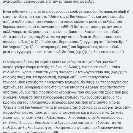
αναγνωσθεί, βελτιώνοντας έτσι την εμπειρία σας ως μέλος.
Είναι πιθανόν επίσης να δημιουργήσουμε cookies εκτός του λογισμικού phpBB
κατά την πλοήγησή σας στο “University of the Aegean”, αν και αυτά είναι έξω
από το πεδίο αυτού του εγγράφου, το οποίο καλύπτει μόνο τις σελίδες που
δημιουργούνται από το λογισμικό phpBB. Ο δεύτερος τρόπος με τον οποίο
συλλέγουμε τις πληροφορίες σας είναι με βάση το υλικό που μας υποβάλετε.
Αυτό μπορεί να περιλαμβάνει και να μην περιορίζεται σε: δημοσιεύσεις σαν
ανώνυμο μέλος (εφεξής “ανώνυμες δημοσιεύσεις”), εγγραφή στο “University of
the Aegean” (εφεξής “ο λογαριασμός σας”) και δημοσιεύσεις που υποβάλετε
μετά την εγγραφή και ενώ είστε συνδεδεμένος (εφεξής “οι δημοσιεύσεις σας”).
Ο λογαριασμός σας θα περιλαμβάνει ως ελάχιστα στοιχεία ένα μοναδικά
αναγνωρίσιμο όνομα (εφεξής “το όνομα μέλους”), ένα προσωπικό μυστικό
κωδικό που χρησιμοποιείται για τη σύνδεση με τον λογαριασμό σας (εφεξής “ο
κωδικός σας”) και μια προσωπική, έγκυρη διεύθυνση ηλεκτρονικού
ταχυδρομείου (εφεξής “το ηλεκτρονικό ταχυδρομείο σας”). Οι πληροφορίες σας
σχετικά με το λογαριασμό σας στο “University of the Aegean” προστατεύονται
από τους νόμους περί προστασίας δεδομένων που ισχύουν στη χώρα που μας
φιλοξενεί. Οποιεσδήποτε πληροφορίες επιπλέον του ονόματος μέλους, του
κωδικού και του ηλεκτρονικού ταχυδρομείου σας που απαιτούνται από το
“University of the Aegean” κατά τη διάρκεια της διαδικασίας εγγραφής είναι στην
παρέκκλισή μας ως προς το τι είναι υποχρεωτικό και τι προαιρετικό. Σε κάθε
περίπτωση, μπορείτε να επιλέξετε ποιες πληροφορίες στον λογαριασμό σας
εκτίθενται δημόσια. Επιπλέον, στο λογαριασμό σας έχετε τη δυνατότητα να
επιλέξετε αν θα λαμβάνετε ή όχι ηλεκτρονικά μηνύματα που δημιουργούνται
αυτόματα από το λογισμικό phpBB.