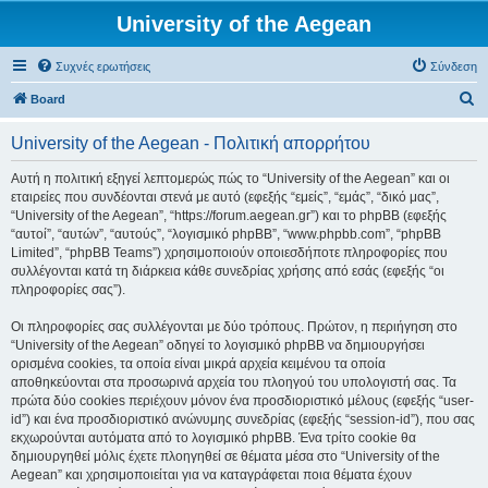
University of the Aegean
Συχνές ερωτήσεις
Σύνδεση
Α
Board
ν
University of the Aegean - Πολιτική απορρήτου
α
ζ
Αυτή η πολιτική εξηγεί λεπτομερώς πώς το “University of the Aegean” και οι
εταιρείες που συνδέονται στενά με αυτό (εφεξής “εμείς”, “εμάς”, “δικό μας”,
ή
“University of the Aegean”, “https://forum.aegean.gr”) και το phpBB (εφεξής
τ
“αυτοί”, “αυτών”, “αυτούς”, “λογισμικό phpBB”, “www.phpbb.com”, “phpBB
Limited”, “phpBB Teams”) χρησιμοποιούν οποιεσδήποτε πληροφορίες που
η
συλλέγονται κατά τη διάρκεια κάθε συνεδρίας χρήσης από εσάς (εφεξής “οι
σ
πληροφορίες σας”).
η
Οι πληροφορίες σας συλλέγονται με δύο τρόπους. Πρώτον, η περιήγηση στο
“University of the Aegean” οδηγεί το λογισμικό phpBB να δημιουργήσει
ορισμένα cookies, τα οποία είναι μικρά αρχεία κειμένου τα οποία
αποθηκεύονται στα προσωρινά αρχεία του πλοηγού του υπολογιστή σας. Τα
πρώτα δύο cookies περιέχουν μόνον ένα προσδιοριστικό μέλους (εφεξής “user-
id”) και ένα προσδιοριστικό ανώνυμης συνεδρίας (εφεξής “session-id”), που σας
εκχωρούνται αυτόματα από το λογισμικό phpBB. Ένα τρίτο cookie θα
δημιουργηθεί μόλις έχετε πλοηγηθεί σε θέματα μέσα στο “University of the
Aegean” και χρησιμοποιείται για να καταγράφεται ποια θέματα έχουν