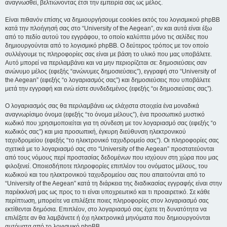
αναγνωσθεί, βελτιώνοντας έτσι την εμπειρία σας ως μέλος.
Είναι πιθανόν επίσης να δημιουργήσουμε cookies εκτός του λογισμικού phpBB
κατά την πλοήγησή σας στο “University of the Aegean”, αν και αυτά είναι έξω
από το πεδίο αυτού του εγγράφου, το οποίο καλύπτει μόνο τις σελίδες που
δημιουργούνται από το λογισμικό phpBB. Ο δεύτερος τρόπος με τον οποίο
συλλέγουμε τις πληροφορίες σας είναι με βάση το υλικό που μας υποβάλετε.
Αυτό μπορεί να περιλαμβάνει και να μην περιορίζεται σε: δημοσιεύσεις σαν
ανώνυμο μέλος (εφεξής “ανώνυμες δημοσιεύσεις”), εγγραφή στο “University of
the Aegean” (εφεξής “ο λογαριασμός σας”) και δημοσιεύσεις που υποβάλετε
μετά την εγγραφή και ενώ είστε συνδεδεμένος (εφεξής “οι δημοσιεύσεις σας”).
Ο λογαριασμός σας θα περιλαμβάνει ως ελάχιστα στοιχεία ένα μοναδικά
αναγνωρίσιμο όνομα (εφεξής “το όνομα μέλους”), ένα προσωπικό μυστικό
κωδικό που χρησιμοποιείται για τη σύνδεση με τον λογαριασμό σας (εφεξής “ο
κωδικός σας”) και μια προσωπική, έγκυρη διεύθυνση ηλεκτρονικού
ταχυδρομείου (εφεξής “το ηλεκτρονικό ταχυδρομείο σας”). Οι πληροφορίες σας
σχετικά με το λογαριασμό σας στο “University of the Aegean” προστατεύονται
από τους νόμους περί προστασίας δεδομένων που ισχύουν στη χώρα που μας
φιλοξενεί. Οποιεσδήποτε πληροφορίες επιπλέον του ονόματος μέλους, του
κωδικού και του ηλεκτρονικού ταχυδρομείου σας που απαιτούνται από το
“University of the Aegean” κατά τη διάρκεια της διαδικασίας εγγραφής είναι στην
παρέκκλισή μας ως προς το τι είναι υποχρεωτικό και τι προαιρετικό. Σε κάθε
περίπτωση, μπορείτε να επιλέξετε ποιες πληροφορίες στον λογαριασμό σας
εκτίθενται δημόσια. Επιπλέον, στο λογαριασμό σας έχετε τη δυνατότητα να
επιλέξετε αν θα λαμβάνετε ή όχι ηλεκτρονικά μηνύματα που δημιουργούνται
αυτόματα από το λογισμικό phpBB.