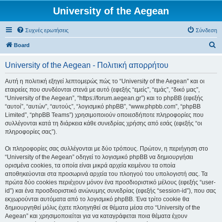
University of the Aegean
Συχνές ερωτήσεις
Σύνδεση
Α
Board
ν
University of the Aegean - Πολιτική απορρήτου
α
ζ
Αυτή η πολιτική εξηγεί λεπτομερώς πώς το “University of the Aegean” και οι
εταιρείες που συνδέονται στενά με αυτό (εφεξής “εμείς”, “εμάς”, “δικό μας”,
ή
“University of the Aegean”, “https://forum.aegean.gr”) και το phpBB (εφεξής
τ
“αυτοί”, “αυτών”, “αυτούς”, “λογισμικό phpBB”, “www.phpbb.com”, “phpBB
Limited”, “phpBB Teams”) χρησιμοποιούν οποιεσδήποτε πληροφορίες που
η
συλλέγονται κατά τη διάρκεια κάθε συνεδρίας χρήσης από εσάς (εφεξής “οι
σ
πληροφορίες σας”).
η
Οι πληροφορίες σας συλλέγονται με δύο τρόπους. Πρώτον, η περιήγηση στο
“University of the Aegean” οδηγεί το λογισμικό phpBB να δημιουργήσει
ορισμένα cookies, τα οποία είναι μικρά αρχεία κειμένου τα οποία
αποθηκεύονται στα προσωρινά αρχεία του πλοηγού του υπολογιστή σας. Τα
πρώτα δύο cookies περιέχουν μόνον ένα προσδιοριστικό μέλους (εφεξής “user-
id”) και ένα προσδιοριστικό ανώνυμης συνεδρίας (εφεξής “session-id”), που σας
εκχωρούνται αυτόματα από το λογισμικό phpBB. Ένα τρίτο cookie θα
δημιουργηθεί μόλις έχετε πλοηγηθεί σε θέματα μέσα στο “University of the
Aegean” και χρησιμοποιείται για να καταγράφεται ποια θέματα έχουν