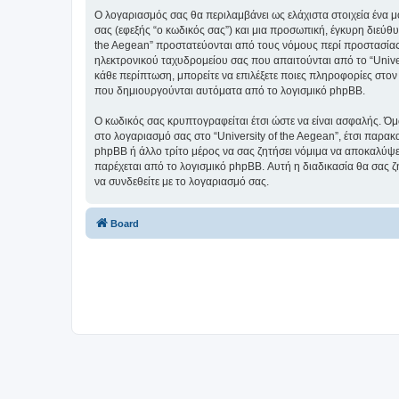
Ο λογαριασμός σας θα περιλαμβάνει ως ελάχιστα στοιχεία ένα 
σας (εφεξής “ο κωδικός σας”) και μια προσωπική, έγκυρη διεύθυ
the Aegean” προστατεύονται από τους νόμους περί προστασίας
ηλεκτρονικού ταχυδρομείου σας που απαιτούνται από το “Univers
κάθε περίπτωση, μπορείτε να επιλέξετε ποιες πληροφορίες στον
που δημιουργούνται αυτόματα από το λογισμικό phpBB.
Ο κωδικός σας κρυπτογραφείται έτσι ώστε να είναι ασφαλής. Όμω
στο λογαριασμό σας στο “University of the Aegean”, έτσι παρακ
phpBB ή άλλο τρίτο μέρος να σας ζητήσει νόμιμα να αποκαλύψετ
παρέχεται από το λογισμικό phpBB. Αυτή η διαδικασία θα σας ζ
να συνδεθείτε με το λογαριασμό σας.
Board