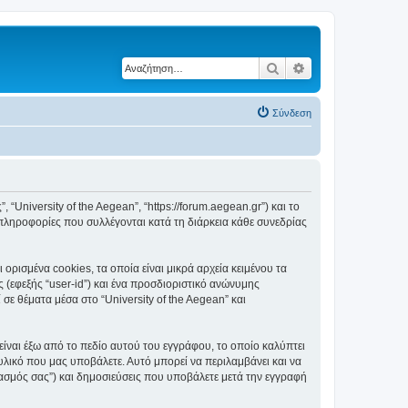
Αναζήτηση
Ειδική αναζήτηση
Σύνδεση
, “University of the Aegean”, “https://forum.aegean.gr”) και το
πληροφορίες που συλλέγονται κατά τη διάρκεια κάθε συνεδρίας
ορισμένα cookies, τα οποία είναι μικρά αρχεία κειμένου τα
(εφεξής “user-id”) και ένα προσδιοριστικό ανώνυμης
σε θέματα μέσα στο “University of the Aegean” και
είναι έξω από το πεδίο αυτού του εγγράφου, το οποίο καλύπτει
υλικό που μας υποβάλετε. Αυτό μπορεί να περιλαμβάνει και να
ριασμός σας”) και δημοσιεύσεις που υποβάλετε μετά την εγγραφή