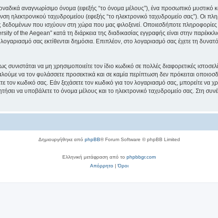
μοναδικά αναγνωρίσιμο όνομα (εφεξής “το όνομα μέλους”), ένα προσωπικό μυστικό κ
νση ηλεκτρονικού ταχυδρομείου (εφεξής “το ηλεκτρονικό ταχυδρομείο σας”). Οι πληρ
 δεδομένων που ισχύουν στη χώρα που μας φιλοξενεί. Οποιεσδήποτε πληροφορίες 
ity of the Aegean” κατά τη διάρκεια της διαδικασίας εγγραφής είναι στην παρέκκλισ
 λογαριασμό σας εκτίθενται δημόσια. Επιπλέον, στο λογαριασμό σας έχετε τη δυνατό
ς συνιστάται να μη χρησιμοποιείτε τον ίδιο κωδικό σε πολλές διαφορετικές ιστοσελ
αλούμε να τον φυλάσσετε προσεκτικά και σε καμία περίπτωση δεν πρόκειται οποιοσδή
ε τον κωδικό σας. Εάν ξεχάσετε τον κωδικό για τον λογαριασμό σας, μπορείτε να χ
ητήσει να υποβάλετε το όνομα μέλους και το ηλεκτρονικό ταχυδρομείο σας. Στη συνέ
Δημιουργήθηκε από
phpBB
® Forum Software © phpBB Limited
Ελληνική μετάφραση από το
phpbbgr.com
Απόρρητο
|
Όροι