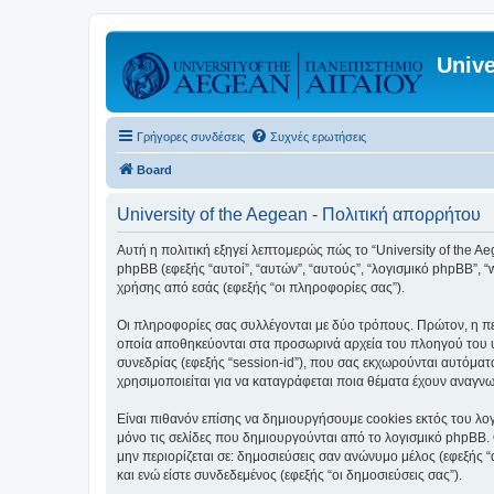
Unive
Γρήγορες συνδέσεις
Συχνές ερωτήσεις
Board
University of the Aegean - Πολιτική απορρήτου
Αυτή η πολιτική εξηγεί λεπτομερώς πώς το “University of the Aege
phpBB (εφεξής “αυτοί”, “αυτών”, “αυτούς”, “λογισμικό phpBB”
χρήσης από εσάς (εφεξής “οι πληροφορίες σας”).
Οι πληροφορίες σας συλλέγονται με δύο τρόπους. Πρώτον, η περ
οποία αποθηκεύονται στα προσωρινά αρχεία του πλοηγού του υπ
συνεδρίας (εφεξής “session-id”), που σας εκχωρούνται αυτόματα
χρησιμοποιείται για να καταγράφεται ποια θέματα έχουν αναγνωσ
Είναι πιθανόν επίσης να δημιουργήσουμε cookies εκτός του λογ
μόνο τις σελίδες που δημιουργούνται από το λογισμικό phpBB. 
μην περιορίζεται σε: δημοσιεύσεις σαν ανώνυμο μέλος (εφεξής 
και ενώ είστε συνδεδεμένος (εφεξής “οι δημοσιεύσεις σας”).