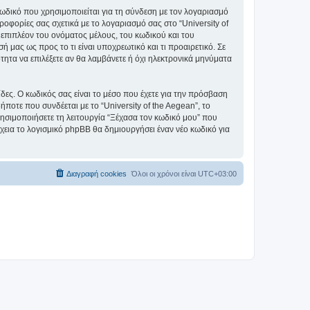
ωδικό που χρησιμοποιείται για τη σύνδεση με τον λογαριασμό
οφορίες σας σχετικά με το λογαριασμό σας στο “University of
επιπλέον του ονόματος μέλους, του κωδικού και του
ή μας ως προς το τι είναι υποχρεωτικό και τι προαιρετικό. Σε
τητα να επιλέξετε αν θα λαμβάνετε ή όχι ηλεκτρονικά μηνύματα
ίδες. Ο κωδικός σας είναι το μέσο που έχετε για την πρόσβαση
ποτε που συνδέεται με το “University of the Aegean”, το
ρησιμοποιήσετε τη λειτουργία “Ξέχασα τον κωδικό μου” που
χεια το λογισμικό phpBB θα δημιουργήσει έναν νέο κωδικό για
Διαγραφή cookies
Όλοι οι χρόνοι είναι
UTC+03:00