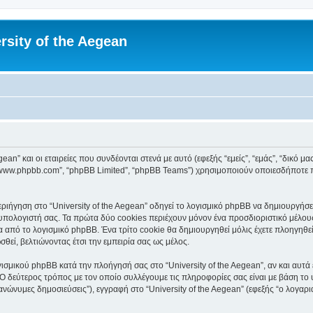
rsity of the Aegean
an” και οι εταιρείες που συνδέονται στενά με αυτό (εφεξής “εμείς”, “εμάς”, “δικό μας”
, “www.phpbb.com”, “phpBB Limited”, “phpBB Teams”) χρησιμοποιούν οποιεσδήποτε 
ιήγηση στο “University of the Aegean” οδηγεί το λογισμικό phpBB να δημιουργήσει 
ολογιστή σας. Τα πρώτα δύο cookies περιέχουν μόνον ένα προσδιοριστικό μέλους 
 από το λογισμικό phpBB. Ένα τρίτο cookie θα δημιουργηθεί μόλις έχετε πλοηγηθεί 
θεί, βελτιώνοντας έτσι την εμπειρία σας ως μέλος.
ισμικού phpBB κατά την πλοήγησή σας στο “University of the Aegean”, αν και αυτά 
Ο δεύτερος τρόπος με τον οποίο συλλέγουμε τις πληροφορίες σας είναι με βάση το 
“ανώνυμες δημοσιεύσεις”), εγγραφή στο “University of the Aegean” (εφεξής “ο λογα