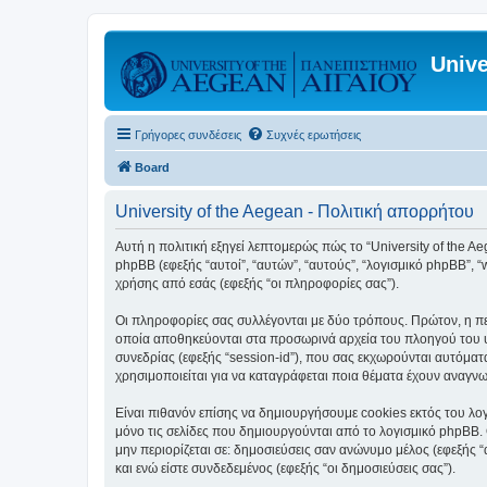
Unive
Γρήγορες συνδέσεις
Συχνές ερωτήσεις
Board
University of the Aegean - Πολιτική απορρήτου
Αυτή η πολιτική εξηγεί λεπτομερώς πώς το “University of the Aege
phpBB (εφεξής “αυτοί”, “αυτών”, “αυτούς”, “λογισμικό phpBB”
χρήσης από εσάς (εφεξής “οι πληροφορίες σας”).
Οι πληροφορίες σας συλλέγονται με δύο τρόπους. Πρώτον, η περ
οποία αποθηκεύονται στα προσωρινά αρχεία του πλοηγού του υπ
συνεδρίας (εφεξής “session-id”), που σας εκχωρούνται αυτόματα
χρησιμοποιείται για να καταγράφεται ποια θέματα έχουν αναγνωσ
Είναι πιθανόν επίσης να δημιουργήσουμε cookies εκτός του λογ
μόνο τις σελίδες που δημιουργούνται από το λογισμικό phpBB. 
μην περιορίζεται σε: δημοσιεύσεις σαν ανώνυμο μέλος (εφεξής 
και ενώ είστε συνδεδεμένος (εφεξής “οι δημοσιεύσεις σας”).