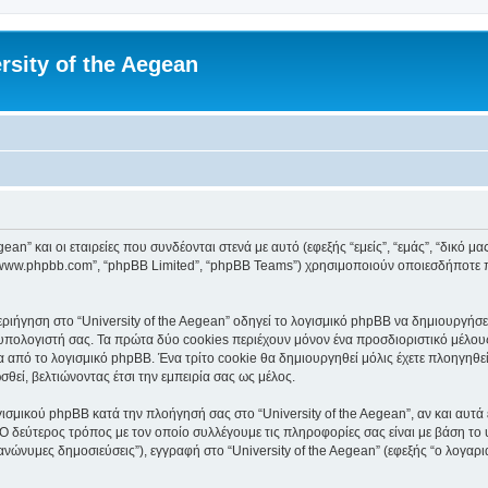
rsity of the Aegean
an” και οι εταιρείες που συνδέονται στενά με αυτό (εφεξής “εμείς”, “εμάς”, “δικό μας”
, “www.phpbb.com”, “phpBB Limited”, “phpBB Teams”) χρησιμοποιούν οποιεσδήποτε 
ιήγηση στο “University of the Aegean” οδηγεί το λογισμικό phpBB να δημιουργήσει 
ολογιστή σας. Τα πρώτα δύο cookies περιέχουν μόνον ένα προσδιοριστικό μέλους 
 από το λογισμικό phpBB. Ένα τρίτο cookie θα δημιουργηθεί μόλις έχετε πλοηγηθεί 
θεί, βελτιώνοντας έτσι την εμπειρία σας ως μέλος.
ισμικού phpBB κατά την πλοήγησή σας στο “University of the Aegean”, αν και αυτά 
Ο δεύτερος τρόπος με τον οποίο συλλέγουμε τις πληροφορίες σας είναι με βάση το 
“ανώνυμες δημοσιεύσεις”), εγγραφή στο “University of the Aegean” (εφεξής “ο λογα