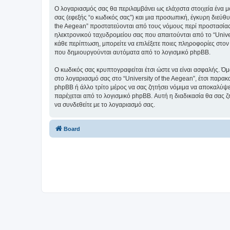
Ο λογαριασμός σας θα περιλαμβάνει ως ελάχιστα στοιχεία ένα 
σας (εφεξής “ο κωδικός σας”) και μια προσωπική, έγκυρη διεύθυ
the Aegean” προστατεύονται από τους νόμους περί προστασίας
ηλεκτρονικού ταχυδρομείου σας που απαιτούνται από το “Univers
κάθε περίπτωση, μπορείτε να επιλέξετε ποιες πληροφορίες στον
που δημιουργούνται αυτόματα από το λογισμικό phpBB.
Ο κωδικός σας κρυπτογραφείται έτσι ώστε να είναι ασφαλής. Όμω
στο λογαριασμό σας στο “University of the Aegean”, έτσι παρακ
phpBB ή άλλο τρίτο μέρος να σας ζητήσει νόμιμα να αποκαλύψετ
παρέχεται από το λογισμικό phpBB. Αυτή η διαδικασία θα σας ζ
να συνδεθείτε με το λογαριασμό σας.
Board