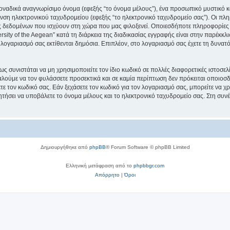
μοναδικά αναγνωρίσιμο όνομα (εφεξής “το όνομα μέλους”), ένα προσωπικό μυστικό κ
νση ηλεκτρονικού ταχυδρομείου (εφεξής “το ηλεκτρονικό ταχυδρομείο σας”). Οι πληρ
 δεδομένων που ισχύουν στη χώρα που μας φιλοξενεί. Οποιεσδήποτε πληροφορίες 
ity of the Aegean” κατά τη διάρκεια της διαδικασίας εγγραφής είναι στην παρέκκλισ
 λογαριασμό σας εκτίθενται δημόσια. Επιπλέον, στο λογαριασμό σας έχετε τη δυνατό
ς συνιστάται να μη χρησιμοποιείτε τον ίδιο κωδικό σε πολλές διαφορετικές ιστοσελ
αλούμε να τον φυλάσσετε προσεκτικά και σε καμία περίπτωση δεν πρόκειται οποιοσδή
ε τον κωδικό σας. Εάν ξεχάσετε τον κωδικό για τον λογαριασμό σας, μπορείτε να χ
ητήσει να υποβάλετε το όνομα μέλους και το ηλεκτρονικό ταχυδρομείο σας. Στη συνέ
Δημιουργήθηκε από
phpBB
® Forum Software © phpBB Limited
Ελληνική μετάφραση από το
phpbbgr.com
Απόρρητο
|
Όροι