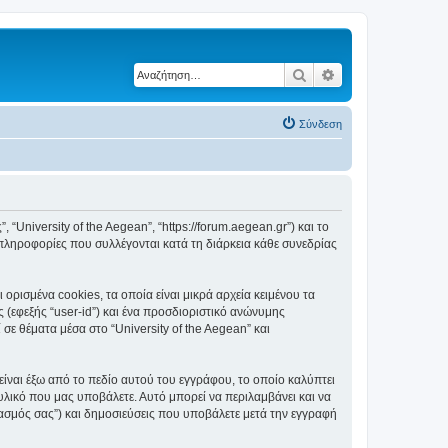
Αναζήτηση
Ειδική αναζήτηση
Σύνδεση
, “University of the Aegean”, “https://forum.aegean.gr”) και το
πληροφορίες που συλλέγονται κατά τη διάρκεια κάθε συνεδρίας
ορισμένα cookies, τα οποία είναι μικρά αρχεία κειμένου τα
(εφεξής “user-id”) και ένα προσδιοριστικό ανώνυμης
σε θέματα μέσα στο “University of the Aegean” και
είναι έξω από το πεδίο αυτού του εγγράφου, το οποίο καλύπτει
υλικό που μας υποβάλετε. Αυτό μπορεί να περιλαμβάνει και να
ριασμός σας”) και δημοσιεύσεις που υποβάλετε μετά την εγγραφή