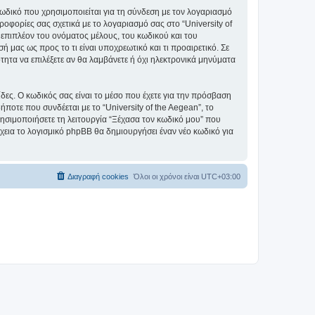
ωδικό που χρησιμοποιείται για τη σύνδεση με τον λογαριασμό
οφορίες σας σχετικά με το λογαριασμό σας στο “University of
επιπλέον του ονόματος μέλους, του κωδικού και του
ή μας ως προς το τι είναι υποχρεωτικό και τι προαιρετικό. Σε
τητα να επιλέξετε αν θα λαμβάνετε ή όχι ηλεκτρονικά μηνύματα
ίδες. Ο κωδικός σας είναι το μέσο που έχετε για την πρόσβαση
ποτε που συνδέεται με το “University of the Aegean”, το
ρησιμοποιήσετε τη λειτουργία “Ξέχασα τον κωδικό μου” που
χεια το λογισμικό phpBB θα δημιουργήσει έναν νέο κωδικό για
Διαγραφή cookies
Όλοι οι χρόνοι είναι
UTC+03:00