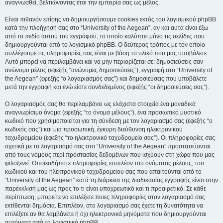
αναγνωσθεί, βελτιώνοντας έτσι την εμπειρία σας ως μέλος.
Είναι πιθανόν επίσης να δημιουργήσουμε cookies εκτός του λογισμικού phpBB
κατά την πλοήγησή σας στο “University of the Aegean”, αν και αυτά είναι έξω
από το πεδίο αυτού του εγγράφου, το οποίο καλύπτει μόνο τις σελίδες που
δημιουργούνται από το λογισμικό phpBB. Ο δεύτερος τρόπος με τον οποίο
συλλέγουμε τις πληροφορίες σας είναι με βάση το υλικό που μας υποβάλετε.
Αυτό μπορεί να περιλαμβάνει και να μην περιορίζεται σε: δημοσιεύσεις σαν
ανώνυμο μέλος (εφεξής “ανώνυμες δημοσιεύσεις”), εγγραφή στο “University of
the Aegean” (εφεξής “ο λογαριασμός σας”) και δημοσιεύσεις που υποβάλετε
μετά την εγγραφή και ενώ είστε συνδεδεμένος (εφεξής “οι δημοσιεύσεις σας”).
Ο λογαριασμός σας θα περιλαμβάνει ως ελάχιστα στοιχεία ένα μοναδικά
αναγνωρίσιμο όνομα (εφεξής “το όνομα μέλους”), ένα προσωπικό μυστικό
κωδικό που χρησιμοποιείται για τη σύνδεση με τον λογαριασμό σας (εφεξής “ο
κωδικός σας”) και μια προσωπική, έγκυρη διεύθυνση ηλεκτρονικού
ταχυδρομείου (εφεξής “το ηλεκτρονικό ταχυδρομείο σας”). Οι πληροφορίες σας
σχετικά με το λογαριασμό σας στο “University of the Aegean” προστατεύονται
από τους νόμους περί προστασίας δεδομένων που ισχύουν στη χώρα που μας
φιλοξενεί. Οποιεσδήποτε πληροφορίες επιπλέον του ονόματος μέλους, του
κωδικού και του ηλεκτρονικού ταχυδρομείου σας που απαιτούνται από το
“University of the Aegean” κατά τη διάρκεια της διαδικασίας εγγραφής είναι στην
παρέκκλισή μας ως προς το τι είναι υποχρεωτικό και τι προαιρετικό. Σε κάθε
περίπτωση, μπορείτε να επιλέξετε ποιες πληροφορίες στον λογαριασμό σας
εκτίθενται δημόσια. Επιπλέον, στο λογαριασμό σας έχετε τη δυνατότητα να
επιλέξετε αν θα λαμβάνετε ή όχι ηλεκτρονικά μηνύματα που δημιουργούνται
αυτόματα από το λογισμικό phpBB.