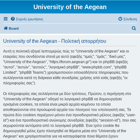
University of the Aegean
Συχνές ερωτήσεις
Σύνδεση
Α
Board
ν
University of the Aegean - Πολιτική απορρήτου
α
ζ
Αυτή η πολιτική εξηγεί λεπτομερώς πώς το “University of the Aegean” και οι
εταιρείες που συνδέονται στενά με αυτό (εφεξής “εμείς”, “εμάς”, “δικό μας”,
ή
“University of the Aegean”, “https://forum.aegean.gr”) και το phpBB (εφεξής
τ
“αυτοί”, “αυτών”, “αυτούς”, “λογισμικό phpBB”, “www.phpbb.com”, “phpBB
Limited”, “phpBB Teams”) χρησιμοποιούν οποιεσδήποτε πληροφορίες που
η
συλλέγονται κατά τη διάρκεια κάθε συνεδρίας χρήσης από εσάς (εφεξής “οι
σ
πληροφορίες σας”).
η
Οι πληροφορίες σας συλλέγονται με δύο τρόπους. Πρώτον, η περιήγηση στο
“University of the Aegean” οδηγεί το λογισμικό phpBB να δημιουργήσει
ορισμένα cookies, τα οποία είναι μικρά αρχεία κειμένου τα οποία
αποθηκεύονται στα προσωρινά αρχεία του πλοηγού του υπολογιστή σας. Τα
πρώτα δύο cookies περιέχουν μόνον ένα προσδιοριστικό μέλους (εφεξής “user-
id”) και ένα προσδιοριστικό ανώνυμης συνεδρίας (εφεξής “session-id”), που σας
εκχωρούνται αυτόματα από το λογισμικό phpBB. Ένα τρίτο cookie θα
δημιουργηθεί μόλις έχετε πλοηγηθεί σε θέματα μέσα στο “University of the
Aegean” και χρησιμοποιείται για να καταγράφεται ποια θέματα έχουν