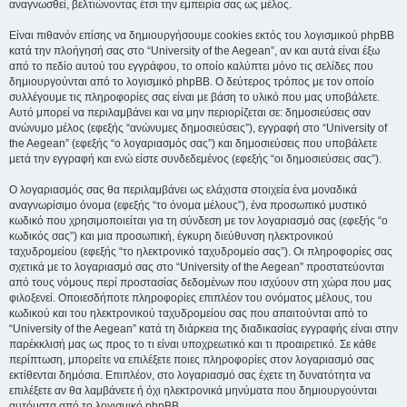
αναγνωσθεί, βελτιώνοντας έτσι την εμπειρία σας ως μέλος.
Είναι πιθανόν επίσης να δημιουργήσουμε cookies εκτός του λογισμικού phpBB
κατά την πλοήγησή σας στο “University of the Aegean”, αν και αυτά είναι έξω
από το πεδίο αυτού του εγγράφου, το οποίο καλύπτει μόνο τις σελίδες που
δημιουργούνται από το λογισμικό phpBB. Ο δεύτερος τρόπος με τον οποίο
συλλέγουμε τις πληροφορίες σας είναι με βάση το υλικό που μας υποβάλετε.
Αυτό μπορεί να περιλαμβάνει και να μην περιορίζεται σε: δημοσιεύσεις σαν
ανώνυμο μέλος (εφεξής “ανώνυμες δημοσιεύσεις”), εγγραφή στο “University of
the Aegean” (εφεξής “ο λογαριασμός σας”) και δημοσιεύσεις που υποβάλετε
μετά την εγγραφή και ενώ είστε συνδεδεμένος (εφεξής “οι δημοσιεύσεις σας”).
Ο λογαριασμός σας θα περιλαμβάνει ως ελάχιστα στοιχεία ένα μοναδικά
αναγνωρίσιμο όνομα (εφεξής “το όνομα μέλους”), ένα προσωπικό μυστικό
κωδικό που χρησιμοποιείται για τη σύνδεση με τον λογαριασμό σας (εφεξής “ο
κωδικός σας”) και μια προσωπική, έγκυρη διεύθυνση ηλεκτρονικού
ταχυδρομείου (εφεξής “το ηλεκτρονικό ταχυδρομείο σας”). Οι πληροφορίες σας
σχετικά με το λογαριασμό σας στο “University of the Aegean” προστατεύονται
από τους νόμους περί προστασίας δεδομένων που ισχύουν στη χώρα που μας
φιλοξενεί. Οποιεσδήποτε πληροφορίες επιπλέον του ονόματος μέλους, του
κωδικού και του ηλεκτρονικού ταχυδρομείου σας που απαιτούνται από το
“University of the Aegean” κατά τη διάρκεια της διαδικασίας εγγραφής είναι στην
παρέκκλισή μας ως προς το τι είναι υποχρεωτικό και τι προαιρετικό. Σε κάθε
περίπτωση, μπορείτε να επιλέξετε ποιες πληροφορίες στον λογαριασμό σας
εκτίθενται δημόσια. Επιπλέον, στο λογαριασμό σας έχετε τη δυνατότητα να
επιλέξετε αν θα λαμβάνετε ή όχι ηλεκτρονικά μηνύματα που δημιουργούνται
αυτόματα από το λογισμικό phpBB.