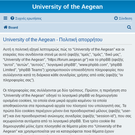
University of the Aegean
Συχνές ερωτήσεις
Σύνδεση
Α
Board
ν
University of the Aegean - Πολιτική απορρήτου
α
ζ
Αυτή η πολιτική εξηγεί λεπτομερώς πώς το “University of the Aegean” και οι
εταιρείες που συνδέονται στενά με αυτό (εφεξής “εμείς”, “εμάς”, “δικό μας”,
ή
“University of the Aegean”, “https://forum.aegean.gr”) και το phpBB (εφεξής
τ
“αυτοί”, “αυτών”, “αυτούς”, “λογισμικό phpBB”, “www.phpbb.com”, “phpBB
Limited”, “phpBB Teams”) χρησιμοποιούν οποιεσδήποτε πληροφορίες που
η
συλλέγονται κατά τη διάρκεια κάθε συνεδρίας χρήσης από εσάς (εφεξής “οι
σ
πληροφορίες σας”).
η
Οι πληροφορίες σας συλλέγονται με δύο τρόπους. Πρώτον, η περιήγηση στο
“University of the Aegean” οδηγεί το λογισμικό phpBB να δημιουργήσει
ορισμένα cookies, τα οποία είναι μικρά αρχεία κειμένου τα οποία
αποθηκεύονται στα προσωρινά αρχεία του πλοηγού του υπολογιστή σας. Τα
πρώτα δύο cookies περιέχουν μόνον ένα προσδιοριστικό μέλους (εφεξής “user-
id”) και ένα προσδιοριστικό ανώνυμης συνεδρίας (εφεξής “session-id”), που σας
εκχωρούνται αυτόματα από το λογισμικό phpBB. Ένα τρίτο cookie θα
δημιουργηθεί μόλις έχετε πλοηγηθεί σε θέματα μέσα στο “University of the
Aegean” και χρησιμοποιείται για να καταγράφεται ποια θέματα έχουν