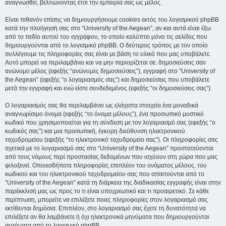
αναγνωσθεί, βελτιώνοντας έτσι την εμπειρία σας ως μέλος.
Είναι πιθανόν επίσης να δημιουργήσουμε cookies εκτός του λογισμικού phpBB
κατά την πλοήγησή σας στο “University of the Aegean”, αν και αυτά είναι έξω
από το πεδίο αυτού του εγγράφου, το οποίο καλύπτει μόνο τις σελίδες που
δημιουργούνται από το λογισμικό phpBB. Ο δεύτερος τρόπος με τον οποίο
συλλέγουμε τις πληροφορίες σας είναι με βάση το υλικό που μας υποβάλετε.
Αυτό μπορεί να περιλαμβάνει και να μην περιορίζεται σε: δημοσιεύσεις σαν
ανώνυμο μέλος (εφεξής “ανώνυμες δημοσιεύσεις”), εγγραφή στο “University of
the Aegean” (εφεξής “ο λογαριασμός σας”) και δημοσιεύσεις που υποβάλετε
μετά την εγγραφή και ενώ είστε συνδεδεμένος (εφεξής “οι δημοσιεύσεις σας”).
Ο λογαριασμός σας θα περιλαμβάνει ως ελάχιστα στοιχεία ένα μοναδικά
αναγνωρίσιμο όνομα (εφεξής “το όνομα μέλους”), ένα προσωπικό μυστικό
κωδικό που χρησιμοποιείται για τη σύνδεση με τον λογαριασμό σας (εφεξής “ο
κωδικός σας”) και μια προσωπική, έγκυρη διεύθυνση ηλεκτρονικού
ταχυδρομείου (εφεξής “το ηλεκτρονικό ταχυδρομείο σας”). Οι πληροφορίες σας
σχετικά με το λογαριασμό σας στο “University of the Aegean” προστατεύονται
από τους νόμους περί προστασίας δεδομένων που ισχύουν στη χώρα που μας
φιλοξενεί. Οποιεσδήποτε πληροφορίες επιπλέον του ονόματος μέλους, του
κωδικού και του ηλεκτρονικού ταχυδρομείου σας που απαιτούνται από το
“University of the Aegean” κατά τη διάρκεια της διαδικασίας εγγραφής είναι στην
παρέκκλισή μας ως προς το τι είναι υποχρεωτικό και τι προαιρετικό. Σε κάθε
περίπτωση, μπορείτε να επιλέξετε ποιες πληροφορίες στον λογαριασμό σας
εκτίθενται δημόσια. Επιπλέον, στο λογαριασμό σας έχετε τη δυνατότητα να
επιλέξετε αν θα λαμβάνετε ή όχι ηλεκτρονικά μηνύματα που δημιουργούνται
αυτόματα από το λογισμικό phpBB.