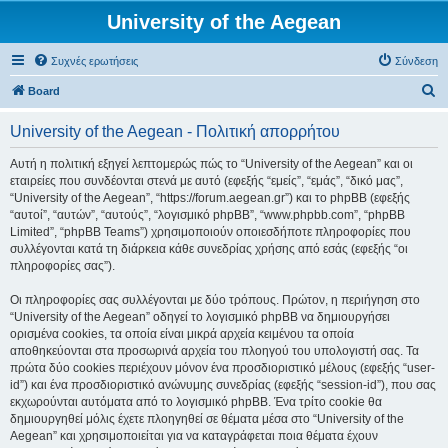
University of the Aegean
Συχνές ερωτήσεις
Σύνδεση
Α
Board
ν
University of the Aegean - Πολιτική απορρήτου
α
ζ
Αυτή η πολιτική εξηγεί λεπτομερώς πώς το “University of the Aegean” και οι
εταιρείες που συνδέονται στενά με αυτό (εφεξής “εμείς”, “εμάς”, “δικό μας”,
ή
“University of the Aegean”, “https://forum.aegean.gr”) και το phpBB (εφεξής
τ
“αυτοί”, “αυτών”, “αυτούς”, “λογισμικό phpBB”, “www.phpbb.com”, “phpBB
Limited”, “phpBB Teams”) χρησιμοποιούν οποιεσδήποτε πληροφορίες που
η
συλλέγονται κατά τη διάρκεια κάθε συνεδρίας χρήσης από εσάς (εφεξής “οι
σ
πληροφορίες σας”).
η
Οι πληροφορίες σας συλλέγονται με δύο τρόπους. Πρώτον, η περιήγηση στο
“University of the Aegean” οδηγεί το λογισμικό phpBB να δημιουργήσει
ορισμένα cookies, τα οποία είναι μικρά αρχεία κειμένου τα οποία
αποθηκεύονται στα προσωρινά αρχεία του πλοηγού του υπολογιστή σας. Τα
πρώτα δύο cookies περιέχουν μόνον ένα προσδιοριστικό μέλους (εφεξής “user-
id”) και ένα προσδιοριστικό ανώνυμης συνεδρίας (εφεξής “session-id”), που σας
εκχωρούνται αυτόματα από το λογισμικό phpBB. Ένα τρίτο cookie θα
δημιουργηθεί μόλις έχετε πλοηγηθεί σε θέματα μέσα στο “University of the
Aegean” και χρησιμοποιείται για να καταγράφεται ποια θέματα έχουν