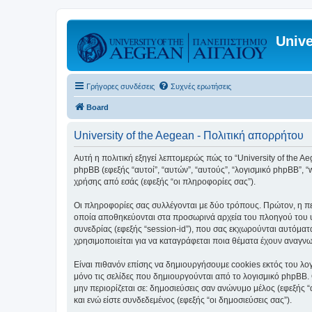
Unive
Γρήγορες συνδέσεις
Συχνές ερωτήσεις
Board
University of the Aegean - Πολιτική απορρήτου
Αυτή η πολιτική εξηγεί λεπτομερώς πώς το “University of the Aege
phpBB (εφεξής “αυτοί”, “αυτών”, “αυτούς”, “λογισμικό phpBB”
χρήσης από εσάς (εφεξής “οι πληροφορίες σας”).
Οι πληροφορίες σας συλλέγονται με δύο τρόπους. Πρώτον, η περ
οποία αποθηκεύονται στα προσωρινά αρχεία του πλοηγού του υπ
συνεδρίας (εφεξής “session-id”), που σας εκχωρούνται αυτόματα
χρησιμοποιείται για να καταγράφεται ποια θέματα έχουν αναγνωσ
Είναι πιθανόν επίσης να δημιουργήσουμε cookies εκτός του λογ
μόνο τις σελίδες που δημιουργούνται από το λογισμικό phpBB. 
μην περιορίζεται σε: δημοσιεύσεις σαν ανώνυμο μέλος (εφεξής 
και ενώ είστε συνδεδεμένος (εφεξής “οι δημοσιεύσεις σας”).