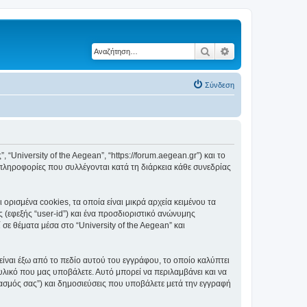
Αναζήτηση
Ειδική αναζήτηση
Σύνδεση
, “University of the Aegean”, “https://forum.aegean.gr”) και το
πληροφορίες που συλλέγονται κατά τη διάρκεια κάθε συνεδρίας
ορισμένα cookies, τα οποία είναι μικρά αρχεία κειμένου τα
(εφεξής “user-id”) και ένα προσδιοριστικό ανώνυμης
σε θέματα μέσα στο “University of the Aegean” και
είναι έξω από το πεδίο αυτού του εγγράφου, το οποίο καλύπτει
υλικό που μας υποβάλετε. Αυτό μπορεί να περιλαμβάνει και να
ριασμός σας”) και δημοσιεύσεις που υποβάλετε μετά την εγγραφή