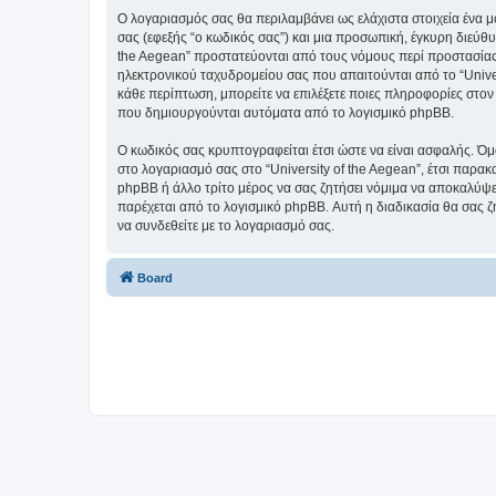
Ο λογαριασμός σας θα περιλαμβάνει ως ελάχιστα στοιχεία ένα 
σας (εφεξής “ο κωδικός σας”) και μια προσωπική, έγκυρη διεύθυ
the Aegean” προστατεύονται από τους νόμους περί προστασίας
ηλεκτρονικού ταχυδρομείου σας που απαιτούνται από το “Univers
κάθε περίπτωση, μπορείτε να επιλέξετε ποιες πληροφορίες στον
που δημιουργούνται αυτόματα από το λογισμικό phpBB.
Ο κωδικός σας κρυπτογραφείται έτσι ώστε να είναι ασφαλής. Όμω
στο λογαριασμό σας στο “University of the Aegean”, έτσι παρακ
phpBB ή άλλο τρίτο μέρος να σας ζητήσει νόμιμα να αποκαλύψετ
παρέχεται από το λογισμικό phpBB. Αυτή η διαδικασία θα σας ζ
να συνδεθείτε με το λογαριασμό σας.
Board