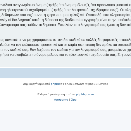
μοναδικά αναγνωρίσιμο όνομα (εφεξής “το όνομα μέλους”), ένα προσωπικό μυστικό κ
νση ηλεκτρονικού ταχυδρομείου (εφεξής “το ηλεκτρονικό ταχυδρομείο σας”). Οι πληρ
 δεδομένων που ισχύουν στη χώρα που μας φιλοξενεί. Οποιεσδήποτε πληροφορίες 
ity of the Aegean” κατά τη διάρκεια της διαδικασίας εγγραφής είναι στην παρέκκλισ
 λογαριασμό σας εκτίθενται δημόσια. Επιπλέον, στο λογαριασμό σας έχετε τη δυνατό
ς συνιστάται να μη χρησιμοποιείτε τον ίδιο κωδικό σε πολλές διαφορετικές ιστοσελ
αλούμε να τον φυλάσσετε προσεκτικά και σε καμία περίπτωση δεν πρόκειται οποιοσδή
ε τον κωδικό σας. Εάν ξεχάσετε τον κωδικό για τον λογαριασμό σας, μπορείτε να χ
ητήσει να υποβάλετε το όνομα μέλους και το ηλεκτρονικό ταχυδρομείο σας. Στη συνέ
Δημιουργήθηκε από
phpBB
® Forum Software © phpBB Limited
Ελληνική μετάφραση από το
phpbbgr.com
Απόρρητο
|
Όροι