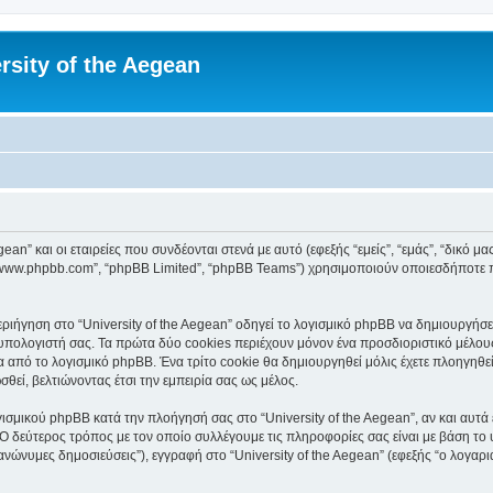
rsity of the Aegean
an” και οι εταιρείες που συνδέονται στενά με αυτό (εφεξής “εμείς”, “εμάς”, “δικό μας”
, “www.phpbb.com”, “phpBB Limited”, “phpBB Teams”) χρησιμοποιούν οποιεσδήποτε 
ιήγηση στο “University of the Aegean” οδηγεί το λογισμικό phpBB να δημιουργήσει 
ολογιστή σας. Τα πρώτα δύο cookies περιέχουν μόνον ένα προσδιοριστικό μέλους 
 από το λογισμικό phpBB. Ένα τρίτο cookie θα δημιουργηθεί μόλις έχετε πλοηγηθεί 
θεί, βελτιώνοντας έτσι την εμπειρία σας ως μέλος.
ισμικού phpBB κατά την πλοήγησή σας στο “University of the Aegean”, αν και αυτά 
Ο δεύτερος τρόπος με τον οποίο συλλέγουμε τις πληροφορίες σας είναι με βάση το 
“ανώνυμες δημοσιεύσεις”), εγγραφή στο “University of the Aegean” (εφεξής “ο λογα