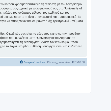
ωδικό που χρησιμοποιείται για τη σύνδεση με τον λογαριασμό
οφορίες σας σχετικά με το λογαριασμό σας στο “University of
επιπλέον του ονόματος μέλους, του κωδικού και του
ή μας ως προς το τι είναι υποχρεωτικό και τι προαιρετικό. Σε
τητα να επιλέξετε αν θα λαμβάνετε ή όχι ηλεκτρονικά μηνύματα
ίδες. Ο κωδικός σας είναι το μέσο που έχετε για την πρόσβαση
ποτε που συνδέεται με το “University of the Aegean”, το
ρησιμοποιήσετε τη λειτουργία “Ξέχασα τον κωδικό μου” που
χεια το λογισμικό phpBB θα δημιουργήσει έναν νέο κωδικό για
Διαγραφή cookies
Όλοι οι χρόνοι είναι
UTC+03:00