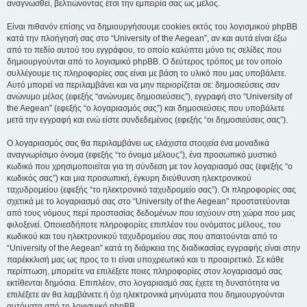
αναγνωσθεί, βελτιώνοντας έτσι την εμπειρία σας ως μέλος.
Είναι πιθανόν επίσης να δημιουργήσουμε cookies εκτός του λογισμικού phpBB
κατά την πλοήγησή σας στο “University of the Aegean”, αν και αυτά είναι έξω
από το πεδίο αυτού του εγγράφου, το οποίο καλύπτει μόνο τις σελίδες που
δημιουργούνται από το λογισμικό phpBB. Ο δεύτερος τρόπος με τον οποίο
συλλέγουμε τις πληροφορίες σας είναι με βάση το υλικό που μας υποβάλετε.
Αυτό μπορεί να περιλαμβάνει και να μην περιορίζεται σε: δημοσιεύσεις σαν
ανώνυμο μέλος (εφεξής “ανώνυμες δημοσιεύσεις”), εγγραφή στο “University of
the Aegean” (εφεξής “ο λογαριασμός σας”) και δημοσιεύσεις που υποβάλετε
μετά την εγγραφή και ενώ είστε συνδεδεμένος (εφεξής “οι δημοσιεύσεις σας”).
Ο λογαριασμός σας θα περιλαμβάνει ως ελάχιστα στοιχεία ένα μοναδικά
αναγνωρίσιμο όνομα (εφεξής “το όνομα μέλους”), ένα προσωπικό μυστικό
κωδικό που χρησιμοποιείται για τη σύνδεση με τον λογαριασμό σας (εφεξής “ο
κωδικός σας”) και μια προσωπική, έγκυρη διεύθυνση ηλεκτρονικού
ταχυδρομείου (εφεξής “το ηλεκτρονικό ταχυδρομείο σας”). Οι πληροφορίες σας
σχετικά με το λογαριασμό σας στο “University of the Aegean” προστατεύονται
από τους νόμους περί προστασίας δεδομένων που ισχύουν στη χώρα που μας
φιλοξενεί. Οποιεσδήποτε πληροφορίες επιπλέον του ονόματος μέλους, του
κωδικού και του ηλεκτρονικού ταχυδρομείου σας που απαιτούνται από το
“University of the Aegean” κατά τη διάρκεια της διαδικασίας εγγραφής είναι στην
παρέκκλισή μας ως προς το τι είναι υποχρεωτικό και τι προαιρετικό. Σε κάθε
περίπτωση, μπορείτε να επιλέξετε ποιες πληροφορίες στον λογαριασμό σας
εκτίθενται δημόσια. Επιπλέον, στο λογαριασμό σας έχετε τη δυνατότητα να
επιλέξετε αν θα λαμβάνετε ή όχι ηλεκτρονικά μηνύματα που δημιουργούνται
αυτόματα από το λογισμικό phpBB.