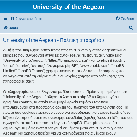
University of the Aegean
Συχνές ερωτήσεις
Σύνδεση
Α
Board
ν
University of the Aegean - Πολιτική απορρήτου
α
ζ
Αυτή η πολιτική εξηγεί λεπτομερώς πώς το “University of the Aegean” και οι
εταιρείες που συνδέονται στενά με αυτό (εφεξής “εμείς”, “εμάς”, “δικό μας”,
ή
“University of the Aegean”, “https://forum.aegean.gr”) και το phpBB (εφεξής
τ
“αυτοί”, “αυτών”, “αυτούς”, “λογισμικό phpBB”, “www.phpbb.com”, “phpBB
Limited”, “phpBB Teams”) χρησιμοποιούν οποιεσδήποτε πληροφορίες που
η
συλλέγονται κατά τη διάρκεια κάθε συνεδρίας χρήσης από εσάς (εφεξής “οι
σ
πληροφορίες σας”).
η
Οι πληροφορίες σας συλλέγονται με δύο τρόπους. Πρώτον, η περιήγηση στο
“University of the Aegean” οδηγεί το λογισμικό phpBB να δημιουργήσει
ορισμένα cookies, τα οποία είναι μικρά αρχεία κειμένου τα οποία
αποθηκεύονται στα προσωρινά αρχεία του πλοηγού του υπολογιστή σας. Τα
πρώτα δύο cookies περιέχουν μόνον ένα προσδιοριστικό μέλους (εφεξής “user-
id”) και ένα προσδιοριστικό ανώνυμης συνεδρίας (εφεξής “session-id”), που σας
εκχωρούνται αυτόματα από το λογισμικό phpBB. Ένα τρίτο cookie θα
δημιουργηθεί μόλις έχετε πλοηγηθεί σε θέματα μέσα στο “University of the
Aegean” και χρησιμοποιείται για να καταγράφεται ποια θέματα έχουν