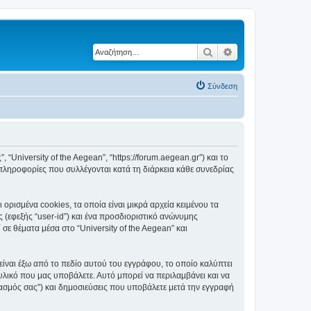
Αναζήτηση
Ειδική αναζήτηση
Σύνδεση
, “University of the Aegean”, “https://forum.aegean.gr”) και το
πληροφορίες που συλλέγονται κατά τη διάρκεια κάθε συνεδρίας
ορισμένα cookies, τα οποία είναι μικρά αρχεία κειμένου τα
(εφεξής “user-id”) και ένα προσδιοριστικό ανώνυμης
σε θέματα μέσα στο “University of the Aegean” και
είναι έξω από το πεδίο αυτού του εγγράφου, το οποίο καλύπτει
υλικό που μας υποβάλετε. Αυτό μπορεί να περιλαμβάνει και να
ριασμός σας”) και δημοσιεύσεις που υποβάλετε μετά την εγγραφή