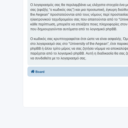
Ο λογαριασμός σας θα περιλαμβάνει ως ελάχιστα στοιχεία ένα 
σας (εφεξής “ο κωδικός σας”) και μια προσωπική, έγκυρη διεύθυ
the Aegean” προστατεύονται από τους νόμους περί προστασίας
ηλεκτρονικού ταχυδρομείου σας που απαιτούνται από το “Univers
κάθε περίπτωση, μπορείτε να επιλέξετε ποιες πληροφορίες στον
που δημιουργούνται αυτόματα από το λογισμικό phpBB.
Ο κωδικός σας κρυπτογραφείται έτσι ώστε να είναι ασφαλής. Όμω
στο λογαριασμό σας στο “University of the Aegean”, έτσι παρακ
phpBB ή άλλο τρίτο μέρος να σας ζητήσει νόμιμα να αποκαλύψετ
παρέχεται από το λογισμικό phpBB. Αυτή η διαδικασία θα σας ζ
να συνδεθείτε με το λογαριασμό σας.
Board