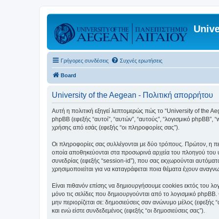
Unive
Γρήγορες συνδέσεις
Συχνές ερωτήσεις
Board
University of the Aegean - Πολιτική απορρήτου
Αυτή η πολιτική εξηγεί λεπτομερώς πώς το “University of the Aege
phpBB (εφεξής “αυτοί”, “αυτών”, “αυτούς”, “λογισμικό phpBB”
χρήσης από εσάς (εφεξής “οι πληροφορίες σας”).
Οι πληροφορίες σας συλλέγονται με δύο τρόπους. Πρώτον, η περ
οποία αποθηκεύονται στα προσωρινά αρχεία του πλοηγού του υπ
συνεδρίας (εφεξής “session-id”), που σας εκχωρούνται αυτόματα
χρησιμοποιείται για να καταγράφεται ποια θέματα έχουν αναγνωσ
Είναι πιθανόν επίσης να δημιουργήσουμε cookies εκτός του λογ
μόνο τις σελίδες που δημιουργούνται από το λογισμικό phpBB. 
μην περιορίζεται σε: δημοσιεύσεις σαν ανώνυμο μέλος (εφεξής 
και ενώ είστε συνδεδεμένος (εφεξής “οι δημοσιεύσεις σας”).