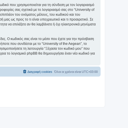
ωδικό που χρησιμοποιείται για τη σύνδεση με τον λογαριασμό
οφορίες σας σχετικά με το λογαριασμό σας στο “University of
επιπλέον του ονόματος μέλους, του κωδικού και του
ή μας ως προς το τι είναι υποχρεωτικό και τι προαιρετικό. Σε
τητα να επιλέξετε αν θα λαμβάνετε ή όχι ηλεκτρονικά μηνύματα
ίδες. Ο κωδικός σας είναι το μέσο που έχετε για την πρόσβαση
ποτε που συνδέεται με το “University of the Aegean”, το
ρησιμοποιήσετε τη λειτουργία “Ξέχασα τον κωδικό μου” που
χεια το λογισμικό phpBB θα δημιουργήσει έναν νέο κωδικό για
Διαγραφή cookies
Όλοι οι χρόνοι είναι
UTC+03:00