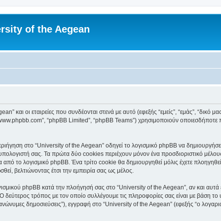
rsity of the Aegean
an” και οι εταιρείες που συνδέονται στενά με αυτό (εφεξής “εμείς”, “εμάς”, “δικό μας”
, “www.phpbb.com”, “phpBB Limited”, “phpBB Teams”) χρησιμοποιούν οποιεσδήποτε 
ιήγηση στο “University of the Aegean” οδηγεί το λογισμικό phpBB να δημιουργήσει 
ολογιστή σας. Τα πρώτα δύο cookies περιέχουν μόνον ένα προσδιοριστικό μέλους 
 από το λογισμικό phpBB. Ένα τρίτο cookie θα δημιουργηθεί μόλις έχετε πλοηγηθεί 
θεί, βελτιώνοντας έτσι την εμπειρία σας ως μέλος.
ισμικού phpBB κατά την πλοήγησή σας στο “University of the Aegean”, αν και αυτά 
Ο δεύτερος τρόπος με τον οποίο συλλέγουμε τις πληροφορίες σας είναι με βάση το 
“ανώνυμες δημοσιεύσεις”), εγγραφή στο “University of the Aegean” (εφεξής “ο λογα