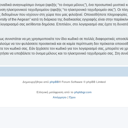
μοναδικά αναγνωρίσιμο όνομα (εφεξής “το όνομα μέλους”), ένα προσωπικό μυστικό κ
νση ηλεκτρονικού ταχυδρομείου (εφεξής “το ηλεκτρονικό ταχυδρομείο σας”). Οι πληρ
 δεδομένων που ισχύουν στη χώρα που μας φιλοξενεί. Οποιεσδήποτε πληροφορίες 
ity of the Aegean” κατά τη διάρκεια της διαδικασίας εγγραφής είναι στην παρέκκλισ
 λογαριασμό σας εκτίθενται δημόσια. Επιπλέον, στο λογαριασμό σας έχετε τη δυνατό
ς συνιστάται να μη χρησιμοποιείτε τον ίδιο κωδικό σε πολλές διαφορετικές ιστοσελ
αλούμε να τον φυλάσσετε προσεκτικά και σε καμία περίπτωση δεν πρόκειται οποιοσδή
ε τον κωδικό σας. Εάν ξεχάσετε τον κωδικό για τον λογαριασμό σας, μπορείτε να χ
ητήσει να υποβάλετε το όνομα μέλους και το ηλεκτρονικό ταχυδρομείο σας. Στη συνέ
Δημιουργήθηκε από
phpBB
® Forum Software © phpBB Limited
Ελληνική μετάφραση από το
phpbbgr.com
Απόρρητο
|
Όροι