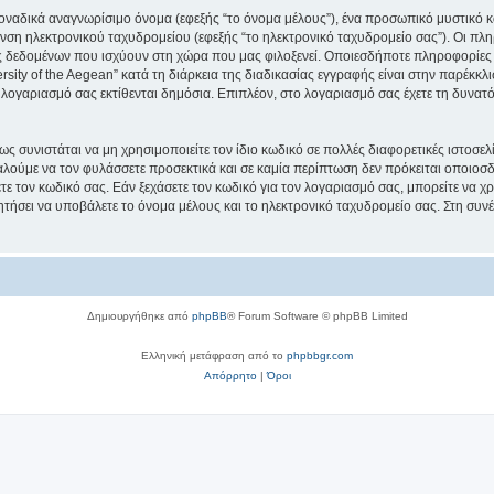
μοναδικά αναγνωρίσιμο όνομα (εφεξής “το όνομα μέλους”), ένα προσωπικό μυστικό κ
νση ηλεκτρονικού ταχυδρομείου (εφεξής “το ηλεκτρονικό ταχυδρομείο σας”). Οι πληρ
 δεδομένων που ισχύουν στη χώρα που μας φιλοξενεί. Οποιεσδήποτε πληροφορίες 
ity of the Aegean” κατά τη διάρκεια της διαδικασίας εγγραφής είναι στην παρέκκλισ
 λογαριασμό σας εκτίθενται δημόσια. Επιπλέον, στο λογαριασμό σας έχετε τη δυνατό
ς συνιστάται να μη χρησιμοποιείτε τον ίδιο κωδικό σε πολλές διαφορετικές ιστοσελ
αλούμε να τον φυλάσσετε προσεκτικά και σε καμία περίπτωση δεν πρόκειται οποιοσδή
ε τον κωδικό σας. Εάν ξεχάσετε τον κωδικό για τον λογαριασμό σας, μπορείτε να χ
ητήσει να υποβάλετε το όνομα μέλους και το ηλεκτρονικό ταχυδρομείο σας. Στη συνέ
Δημιουργήθηκε από
phpBB
® Forum Software © phpBB Limited
Ελληνική μετάφραση από το
phpbbgr.com
Απόρρητο
|
Όροι