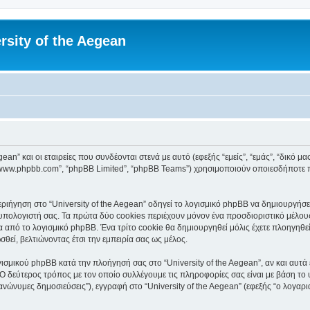
rsity of the Aegean
an” και οι εταιρείες που συνδέονται στενά με αυτό (εφεξής “εμείς”, “εμάς”, “δικό μας”
, “www.phpbb.com”, “phpBB Limited”, “phpBB Teams”) χρησιμοποιούν οποιεσδήποτε 
ιήγηση στο “University of the Aegean” οδηγεί το λογισμικό phpBB να δημιουργήσει 
ολογιστή σας. Τα πρώτα δύο cookies περιέχουν μόνον ένα προσδιοριστικό μέλους 
 από το λογισμικό phpBB. Ένα τρίτο cookie θα δημιουργηθεί μόλις έχετε πλοηγηθεί 
θεί, βελτιώνοντας έτσι την εμπειρία σας ως μέλος.
ισμικού phpBB κατά την πλοήγησή σας στο “University of the Aegean”, αν και αυτά 
Ο δεύτερος τρόπος με τον οποίο συλλέγουμε τις πληροφορίες σας είναι με βάση το 
“ανώνυμες δημοσιεύσεις”), εγγραφή στο “University of the Aegean” (εφεξής “ο λογα