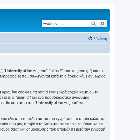
Αναζήτηση
Ειδική αναζήτηση
Σύνδεση
, “University of the Aegean”, “https://forum.aegean.gr”) και το
πληροφορίες που συλλέγονται κατά τη διάρκεια κάθε συνεδρίας
ορισμένα cookies, τα οποία είναι μικρά αρχεία κειμένου τα
(εφεξής “user-id”) και ένα προσδιοριστικό ανώνυμης
σε θέματα μέσα στο “University of the Aegean” και
είναι έξω από το πεδίο αυτού του εγγράφου, το οποίο καλύπτει
υλικό που μας υποβάλετε. Αυτό μπορεί να περιλαμβάνει και να
ριασμός σας”) και δημοσιεύσεις που υποβάλετε μετά την εγγραφή