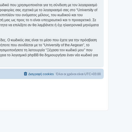
ωδικό που χρησιμοποιείται για τη σύνδεση με τον λογαριασμό
οφορίες σας σχετικά με το λογαριασμό σας στο “University of
επιπλέον του ονόματος μέλους, του κωδικού και του
ή μας ως προς το τι είναι υποχρεωτικό και τι προαιρετικό. Σε
τητα να επιλέξετε αν θα λαμβάνετε ή όχι ηλεκτρονικά μηνύματα
ίδες. Ο κωδικός σας είναι το μέσο που έχετε για την πρόσβαση
ποτε που συνδέεται με το “University of the Aegean”, το
ρησιμοποιήσετε τη λειτουργία “Ξέχασα τον κωδικό μου” που
χεια το λογισμικό phpBB θα δημιουργήσει έναν νέο κωδικό για
Διαγραφή cookies
Όλοι οι χρόνοι είναι
UTC+03:00