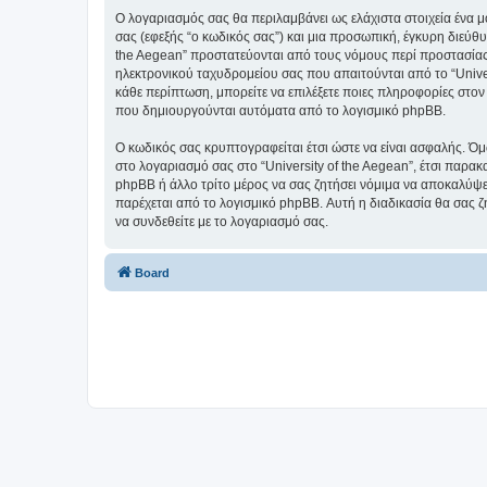
Ο λογαριασμός σας θα περιλαμβάνει ως ελάχιστα στοιχεία ένα 
σας (εφεξής “ο κωδικός σας”) και μια προσωπική, έγκυρη διεύθυ
the Aegean” προστατεύονται από τους νόμους περί προστασίας
ηλεκτρονικού ταχυδρομείου σας που απαιτούνται από το “Univers
κάθε περίπτωση, μπορείτε να επιλέξετε ποιες πληροφορίες στον
που δημιουργούνται αυτόματα από το λογισμικό phpBB.
Ο κωδικός σας κρυπτογραφείται έτσι ώστε να είναι ασφαλής. Όμω
στο λογαριασμό σας στο “University of the Aegean”, έτσι παρακ
phpBB ή άλλο τρίτο μέρος να σας ζητήσει νόμιμα να αποκαλύψετ
παρέχεται από το λογισμικό phpBB. Αυτή η διαδικασία θα σας ζ
να συνδεθείτε με το λογαριασμό σας.
Board