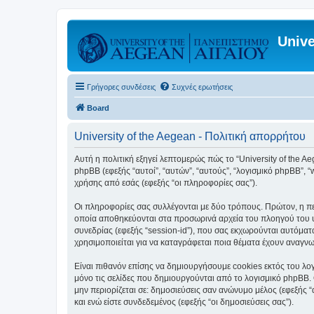
Unive
Γρήγορες συνδέσεις
Συχνές ερωτήσεις
Board
University of the Aegean - Πολιτική απορρήτου
Αυτή η πολιτική εξηγεί λεπτομερώς πώς το “University of the Aege
phpBB (εφεξής “αυτοί”, “αυτών”, “αυτούς”, “λογισμικό phpBB”
χρήσης από εσάς (εφεξής “οι πληροφορίες σας”).
Οι πληροφορίες σας συλλέγονται με δύο τρόπους. Πρώτον, η περ
οποία αποθηκεύονται στα προσωρινά αρχεία του πλοηγού του υπ
συνεδρίας (εφεξής “session-id”), που σας εκχωρούνται αυτόματα
χρησιμοποιείται για να καταγράφεται ποια θέματα έχουν αναγνωσ
Είναι πιθανόν επίσης να δημιουργήσουμε cookies εκτός του λογ
μόνο τις σελίδες που δημιουργούνται από το λογισμικό phpBB. 
μην περιορίζεται σε: δημοσιεύσεις σαν ανώνυμο μέλος (εφεξής 
και ενώ είστε συνδεδεμένος (εφεξής “οι δημοσιεύσεις σας”).