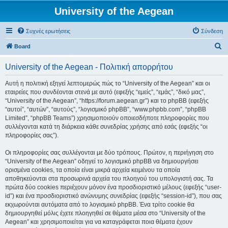
University of the Aegean
Συχνές ερωτήσεις
Σύνδεση
Α
Board
ν
University of the Aegean - Πολιτική απορρήτου
α
ζ
Αυτή η πολιτική εξηγεί λεπτομερώς πώς το “University of the Aegean” και οι
εταιρείες που συνδέονται στενά με αυτό (εφεξής “εμείς”, “εμάς”, “δικό μας”,
ή
“University of the Aegean”, “https://forum.aegean.gr”) και το phpBB (εφεξής
τ
“αυτοί”, “αυτών”, “αυτούς”, “λογισμικό phpBB”, “www.phpbb.com”, “phpBB
Limited”, “phpBB Teams”) χρησιμοποιούν οποιεσδήποτε πληροφορίες που
η
συλλέγονται κατά τη διάρκεια κάθε συνεδρίας χρήσης από εσάς (εφεξής “οι
σ
πληροφορίες σας”).
η
Οι πληροφορίες σας συλλέγονται με δύο τρόπους. Πρώτον, η περιήγηση στο
“University of the Aegean” οδηγεί το λογισμικό phpBB να δημιουργήσει
ορισμένα cookies, τα οποία είναι μικρά αρχεία κειμένου τα οποία
αποθηκεύονται στα προσωρινά αρχεία του πλοηγού του υπολογιστή σας. Τα
πρώτα δύο cookies περιέχουν μόνον ένα προσδιοριστικό μέλους (εφεξής “user-
id”) και ένα προσδιοριστικό ανώνυμης συνεδρίας (εφεξής “session-id”), που σας
εκχωρούνται αυτόματα από το λογισμικό phpBB. Ένα τρίτο cookie θα
δημιουργηθεί μόλις έχετε πλοηγηθεί σε θέματα μέσα στο “University of the
Aegean” και χρησιμοποιείται για να καταγράφεται ποια θέματα έχουν