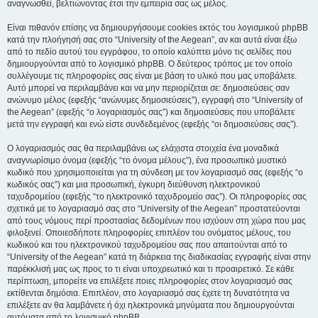
αναγνωσθεί, βελτιώνοντας έτσι την εμπειρία σας ως μέλος.
Είναι πιθανόν επίσης να δημιουργήσουμε cookies εκτός του λογισμικού phpBB
κατά την πλοήγησή σας στο “University of the Aegean”, αν και αυτά είναι έξω
από το πεδίο αυτού του εγγράφου, το οποίο καλύπτει μόνο τις σελίδες που
δημιουργούνται από το λογισμικό phpBB. Ο δεύτερος τρόπος με τον οποίο
συλλέγουμε τις πληροφορίες σας είναι με βάση το υλικό που μας υποβάλετε.
Αυτό μπορεί να περιλαμβάνει και να μην περιορίζεται σε: δημοσιεύσεις σαν
ανώνυμο μέλος (εφεξής “ανώνυμες δημοσιεύσεις”), εγγραφή στο “University of
the Aegean” (εφεξής “ο λογαριασμός σας”) και δημοσιεύσεις που υποβάλετε
μετά την εγγραφή και ενώ είστε συνδεδεμένος (εφεξής “οι δημοσιεύσεις σας”).
Ο λογαριασμός σας θα περιλαμβάνει ως ελάχιστα στοιχεία ένα μοναδικά
αναγνωρίσιμο όνομα (εφεξής “το όνομα μέλους”), ένα προσωπικό μυστικό
κωδικό που χρησιμοποιείται για τη σύνδεση με τον λογαριασμό σας (εφεξής “ο
κωδικός σας”) και μια προσωπική, έγκυρη διεύθυνση ηλεκτρονικού
ταχυδρομείου (εφεξής “το ηλεκτρονικό ταχυδρομείο σας”). Οι πληροφορίες σας
σχετικά με το λογαριασμό σας στο “University of the Aegean” προστατεύονται
από τους νόμους περί προστασίας δεδομένων που ισχύουν στη χώρα που μας
φιλοξενεί. Οποιεσδήποτε πληροφορίες επιπλέον του ονόματος μέλους, του
κωδικού και του ηλεκτρονικού ταχυδρομείου σας που απαιτούνται από το
“University of the Aegean” κατά τη διάρκεια της διαδικασίας εγγραφής είναι στην
παρέκκλισή μας ως προς το τι είναι υποχρεωτικό και τι προαιρετικό. Σε κάθε
περίπτωση, μπορείτε να επιλέξετε ποιες πληροφορίες στον λογαριασμό σας
εκτίθενται δημόσια. Επιπλέον, στο λογαριασμό σας έχετε τη δυνατότητα να
επιλέξετε αν θα λαμβάνετε ή όχι ηλεκτρονικά μηνύματα που δημιουργούνται
αυτόματα από το λογισμικό phpBB.