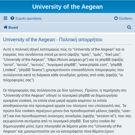
University of the Aegean
Συχνές ερωτήσεις
Σύνδεση
Α
Board
ν
University of the Aegean - Πολιτική απορρήτου
α
ζ
Αυτή η πολιτική εξηγεί λεπτομερώς πώς το “University of the Aegean” και οι
εταιρείες που συνδέονται στενά με αυτό (εφεξής “εμείς”, “εμάς”, “δικό μας”,
ή
“University of the Aegean”, “https://forum.aegean.gr”) και το phpBB (εφεξής
τ
“αυτοί”, “αυτών”, “αυτούς”, “λογισμικό phpBB”, “www.phpbb.com”, “phpBB
Limited”, “phpBB Teams”) χρησιμοποιούν οποιεσδήποτε πληροφορίες που
η
συλλέγονται κατά τη διάρκεια κάθε συνεδρίας χρήσης από εσάς (εφεξής “οι
σ
πληροφορίες σας”).
η
Οι πληροφορίες σας συλλέγονται με δύο τρόπους. Πρώτον, η περιήγηση στο
“University of the Aegean” οδηγεί το λογισμικό phpBB να δημιουργήσει
ορισμένα cookies, τα οποία είναι μικρά αρχεία κειμένου τα οποία
αποθηκεύονται στα προσωρινά αρχεία του πλοηγού του υπολογιστή σας. Τα
πρώτα δύο cookies περιέχουν μόνον ένα προσδιοριστικό μέλους (εφεξής “user-
id”) και ένα προσδιοριστικό ανώνυμης συνεδρίας (εφεξής “session-id”), που σας
εκχωρούνται αυτόματα από το λογισμικό phpBB. Ένα τρίτο cookie θα
δημιουργηθεί μόλις έχετε πλοηγηθεί σε θέματα μέσα στο “University of the
Aegean” και χρησιμοποιείται για να καταγράφεται ποια θέματα έχουν