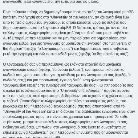
αναγνωσθεί, βελτιώνοντας έτσι την εμπειρία σας ως μέλος.
Είναι πιθανόν επίσης να δημιουργήσουμε cookies εκτός του λογισμικού phpBB
κατά την πλοήγησή σας στο “University of the Aegean”, αν και αυτά είναι έξω
από το πεδίο αυτού του εγγράφου, το οποίο καλύπτει μόνο τις σελίδες που
δημιουργούνται από το λογισμικό phpBB. Ο δεύτερος τρόπος με τον οποίο
συλλέγουμε τις πληροφορίες σας είναι με βάση το υλικό που μας υποβάλετε.
Αυτό μπορεί να περιλαμβάνει και να μην περιορίζεται σε: δημοσιεύσεις σαν
ανώνυμο μέλος (εφεξής “ανώνυμες δημοσιεύσεις”), εγγραφή στο “University of
the Aegean” (εφεξής “ο λογαριασμός σας”) και δημοσιεύσεις που υποβάλετε
μετά την εγγραφή και ενώ είστε συνδεδεμένος (εφεξής “οι δημοσιεύσεις σας”).
Ο λογαριασμός σας θα περιλαμβάνει ως ελάχιστα στοιχεία ένα μοναδικά
αναγνωρίσιμο όνομα (εφεξής “το όνομα μέλους”), ένα προσωπικό μυστικό
κωδικό που χρησιμοποιείται για τη σύνδεση με τον λογαριασμό σας (εφεξής “ο
κωδικός σας”) και μια προσωπική, έγκυρη διεύθυνση ηλεκτρονικού
ταχυδρομείου (εφεξής “το ηλεκτρονικό ταχυδρομείο σας”). Οι πληροφορίες σας
σχετικά με το λογαριασμό σας στο “University of the Aegean” προστατεύονται
από τους νόμους περί προστασίας δεδομένων που ισχύουν στη χώρα που μας
φιλοξενεί. Οποιεσδήποτε πληροφορίες επιπλέον του ονόματος μέλους, του
κωδικού και του ηλεκτρονικού ταχυδρομείου σας που απαιτούνται από το
“University of the Aegean” κατά τη διάρκεια της διαδικασίας εγγραφής είναι στην
παρέκκλισή μας ως προς το τι είναι υποχρεωτικό και τι προαιρετικό. Σε κάθε
περίπτωση, μπορείτε να επιλέξετε ποιες πληροφορίες στον λογαριασμό σας
εκτίθενται δημόσια. Επιπλέον, στο λογαριασμό σας έχετε τη δυνατότητα να
επιλέξετε αν θα λαμβάνετε ή όχι ηλεκτρονικά μηνύματα που δημιουργούνται
αυτόματα από το λογισμικό phpBB.