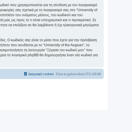
ωδικό που χρησιμοποιείται για τη σύνδεση με τον λογαριασμό
οφορίες σας σχετικά με το λογαριασμό σας στο “University of
επιπλέον του ονόματος μέλους, του κωδικού και του
ή μας ως προς το τι είναι υποχρεωτικό και τι προαιρετικό. Σε
τητα να επιλέξετε αν θα λαμβάνετε ή όχι ηλεκτρονικά μηνύματα
ίδες. Ο κωδικός σας είναι το μέσο που έχετε για την πρόσβαση
ποτε που συνδέεται με το “University of the Aegean”, το
ρησιμοποιήσετε τη λειτουργία “Ξέχασα τον κωδικό μου” που
χεια το λογισμικό phpBB θα δημιουργήσει έναν νέο κωδικό για
Διαγραφή cookies
Όλοι οι χρόνοι είναι
UTC+03:00