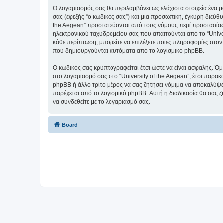
Ο λογαριασμός σας θα περιλαμβάνει ως ελάχιστα στοιχεία ένα 
σας (εφεξής “ο κωδικός σας”) και μια προσωπική, έγκυρη διεύθυ
the Aegean” προστατεύονται από τους νόμους περί προστασίας
ηλεκτρονικού ταχυδρομείου σας που απαιτούνται από το “Univers
κάθε περίπτωση, μπορείτε να επιλέξετε ποιες πληροφορίες στον
που δημιουργούνται αυτόματα από το λογισμικό phpBB.
Ο κωδικός σας κρυπτογραφείται έτσι ώστε να είναι ασφαλής. Όμω
στο λογαριασμό σας στο “University of the Aegean”, έτσι παρακ
phpBB ή άλλο τρίτο μέρος να σας ζητήσει νόμιμα να αποκαλύψετ
παρέχεται από το λογισμικό phpBB. Αυτή η διαδικασία θα σας ζ
να συνδεθείτε με το λογαριασμό σας.
Board