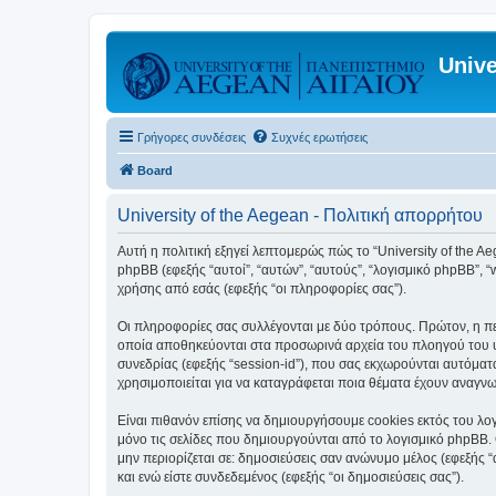
Unive
Γρήγορες συνδέσεις
Συχνές ερωτήσεις
Board
University of the Aegean - Πολιτική απορρήτου
Αυτή η πολιτική εξηγεί λεπτομερώς πώς το “University of the Aege
phpBB (εφεξής “αυτοί”, “αυτών”, “αυτούς”, “λογισμικό phpBB”
χρήσης από εσάς (εφεξής “οι πληροφορίες σας”).
Οι πληροφορίες σας συλλέγονται με δύο τρόπους. Πρώτον, η περ
οποία αποθηκεύονται στα προσωρινά αρχεία του πλοηγού του υπ
συνεδρίας (εφεξής “session-id”), που σας εκχωρούνται αυτόματα
χρησιμοποιείται για να καταγράφεται ποια θέματα έχουν αναγνωσ
Είναι πιθανόν επίσης να δημιουργήσουμε cookies εκτός του λογ
μόνο τις σελίδες που δημιουργούνται από το λογισμικό phpBB. 
μην περιορίζεται σε: δημοσιεύσεις σαν ανώνυμο μέλος (εφεξής 
και ενώ είστε συνδεδεμένος (εφεξής “οι δημοσιεύσεις σας”).