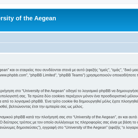
rsity of the Aegean
an” και οι εταιρείες που συνδέονται στενά με αυτό (εφεξής “εμείς”, “εμάς”, “δικό μας”
, “www.phpbb.com”, “phpBB Limited”, “phpBB Teams”) χρησιμοποιούν οποιεσδήποτε 
ιήγηση στο “University of the Aegean” οδηγεί το λογισμικό phpBB να δημιουργήσει 
ολογιστή σας. Τα πρώτα δύο cookies περιέχουν μόνον ένα προσδιοριστικό μέλους 
 από το λογισμικό phpBB. Ένα τρίτο cookie θα δημιουργηθεί μόλις έχετε πλοηγηθεί 
θεί, βελτιώνοντας έτσι την εμπειρία σας ως μέλος.
ισμικού phpBB κατά την πλοήγησή σας στο “University of the Aegean”, αν και αυτά 
Ο δεύτερος τρόπος με τον οποίο συλλέγουμε τις πληροφορίες σας είναι με βάση το 
“ανώνυμες δημοσιεύσεις”), εγγραφή στο “University of the Aegean” (εφεξής “ο λογα