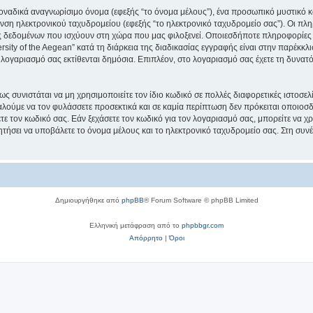
μοναδικά αναγνωρίσιμο όνομα (εφεξής “το όνομα μέλους”), ένα προσωπικό μυστικό κ
νση ηλεκτρονικού ταχυδρομείου (εφεξής “το ηλεκτρονικό ταχυδρομείο σας”). Οι πληρ
 δεδομένων που ισχύουν στη χώρα που μας φιλοξενεί. Οποιεσδήποτε πληροφορίες 
ity of the Aegean” κατά τη διάρκεια της διαδικασίας εγγραφής είναι στην παρέκκλισ
 λογαριασμό σας εκτίθενται δημόσια. Επιπλέον, στο λογαριασμό σας έχετε τη δυνατό
ς συνιστάται να μη χρησιμοποιείτε τον ίδιο κωδικό σε πολλές διαφορετικές ιστοσελ
αλούμε να τον φυλάσσετε προσεκτικά και σε καμία περίπτωση δεν πρόκειται οποιοσδή
ε τον κωδικό σας. Εάν ξεχάσετε τον κωδικό για τον λογαριασμό σας, μπορείτε να χ
ητήσει να υποβάλετε το όνομα μέλους και το ηλεκτρονικό ταχυδρομείο σας. Στη συνέ
Δημιουργήθηκε από
phpBB
® Forum Software © phpBB Limited
Ελληνική μετάφραση από το
phpbbgr.com
Απόρρητο
|
Όροι