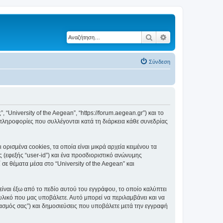
Αναζήτηση
Ειδική αναζήτηση
Σύνδεση
, “University of the Aegean”, “https://forum.aegean.gr”) και το
πληροφορίες που συλλέγονται κατά τη διάρκεια κάθε συνεδρίας
ορισμένα cookies, τα οποία είναι μικρά αρχεία κειμένου τα
(εφεξής “user-id”) και ένα προσδιοριστικό ανώνυμης
σε θέματα μέσα στο “University of the Aegean” και
είναι έξω από το πεδίο αυτού του εγγράφου, το οποίο καλύπτει
υλικό που μας υποβάλετε. Αυτό μπορεί να περιλαμβάνει και να
ριασμός σας”) και δημοσιεύσεις που υποβάλετε μετά την εγγραφή