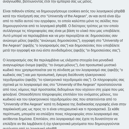
αναγνωσθεί, βελτιώνοντας έτσι την εμπειρία σας ως μέλος.
Είναι πιθανόν επίσης να δημιουργήσουμε cookies εκτός του λογισμικού phpBB
κατά την πλοήγησή σας στο “University of the Aegean”, αν και αυτά είναι έξω
από το πεδίο αυτού του εγγράφου, το οποίο καλύπτει μόνο τις σελίδες που
δημιουργούνται από το λογισμικό phpBB. Ο δεύτερος τρόπος με τον οποίο
συλλέγουμε τις πληροφορίες σας είναι με βάση το υλικό που μας υποβάλετε.
Αυτό μπορεί να περιλαμβάνει και να μην περιορίζεται σε: δημοσιεύσεις σαν
ανώνυμο μέλος (εφεξής “ανώνυμες δημοσιεύσεις”), εγγραφή στο “University of
the Aegean” (εφεξής “ο λογαριασμός σας”) και δημοσιεύσεις που υποβάλετε
μετά την εγγραφή και ενώ είστε συνδεδεμένος (εφεξής “οι δημοσιεύσεις σας”).
Ο λογαριασμός σας θα περιλαμβάνει ως ελάχιστα στοιχεία ένα μοναδικά
αναγνωρίσιμο όνομα (εφεξής “το όνομα μέλους”), ένα προσωπικό μυστικό
κωδικό που χρησιμοποιείται για τη σύνδεση με τον λογαριασμό σας (εφεξής “ο
κωδικός σας”) και μια προσωπική, έγκυρη διεύθυνση ηλεκτρονικού
ταχυδρομείου (εφεξής “το ηλεκτρονικό ταχυδρομείο σας”). Οι πληροφορίες σας
σχετικά με το λογαριασμό σας στο “University of the Aegean” προστατεύονται
από τους νόμους περί προστασίας δεδομένων που ισχύουν στη χώρα που μας
φιλοξενεί. Οποιεσδήποτε πληροφορίες επιπλέον του ονόματος μέλους, του
κωδικού και του ηλεκτρονικού ταχυδρομείου σας που απαιτούνται από το
“University of the Aegean” κατά τη διάρκεια της διαδικασίας εγγραφής είναι στην
παρέκκλισή μας ως προς το τι είναι υποχρεωτικό και τι προαιρετικό. Σε κάθε
περίπτωση, μπορείτε να επιλέξετε ποιες πληροφορίες στον λογαριασμό σας
εκτίθενται δημόσια. Επιπλέον, στο λογαριασμό σας έχετε τη δυνατότητα να
επιλέξετε αν θα λαμβάνετε ή όχι ηλεκτρονικά μηνύματα που δημιουργούνται
αυτόματα από το λογισμικό phpBB.