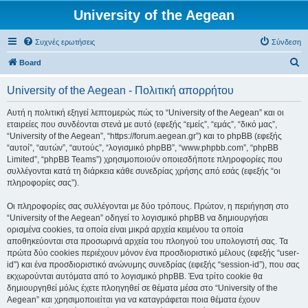
University of the Aegean
Συχνές ερωτήσεις
Σύνδεση
Α
Board
ν
University of the Aegean - Πολιτική απορρήτου
α
ζ
Αυτή η πολιτική εξηγεί λεπτομερώς πώς το “University of the Aegean” και οι
εταιρείες που συνδέονται στενά με αυτό (εφεξής “εμείς”, “εμάς”, “δικό μας”,
ή
“University of the Aegean”, “https://forum.aegean.gr”) και το phpBB (εφεξής
τ
“αυτοί”, “αυτών”, “αυτούς”, “λογισμικό phpBB”, “www.phpbb.com”, “phpBB
Limited”, “phpBB Teams”) χρησιμοποιούν οποιεσδήποτε πληροφορίες που
η
συλλέγονται κατά τη διάρκεια κάθε συνεδρίας χρήσης από εσάς (εφεξής “οι
σ
πληροφορίες σας”).
η
Οι πληροφορίες σας συλλέγονται με δύο τρόπους. Πρώτον, η περιήγηση στο
“University of the Aegean” οδηγεί το λογισμικό phpBB να δημιουργήσει
ορισμένα cookies, τα οποία είναι μικρά αρχεία κειμένου τα οποία
αποθηκεύονται στα προσωρινά αρχεία του πλοηγού του υπολογιστή σας. Τα
πρώτα δύο cookies περιέχουν μόνον ένα προσδιοριστικό μέλους (εφεξής “user-
id”) και ένα προσδιοριστικό ανώνυμης συνεδρίας (εφεξής “session-id”), που σας
εκχωρούνται αυτόματα από το λογισμικό phpBB. Ένα τρίτο cookie θα
δημιουργηθεί μόλις έχετε πλοηγηθεί σε θέματα μέσα στο “University of the
Aegean” και χρησιμοποιείται για να καταγράφεται ποια θέματα έχουν