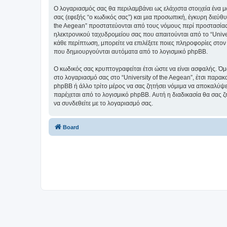
Ο λογαριασμός σας θα περιλαμβάνει ως ελάχιστα στοιχεία ένα 
σας (εφεξής “ο κωδικός σας”) και μια προσωπική, έγκυρη διεύθυ
the Aegean” προστατεύονται από τους νόμους περί προστασίας
ηλεκτρονικού ταχυδρομείου σας που απαιτούνται από το “Univers
κάθε περίπτωση, μπορείτε να επιλέξετε ποιες πληροφορίες στον
που δημιουργούνται αυτόματα από το λογισμικό phpBB.
Ο κωδικός σας κρυπτογραφείται έτσι ώστε να είναι ασφαλής. Όμω
στο λογαριασμό σας στο “University of the Aegean”, έτσι παρακ
phpBB ή άλλο τρίτο μέρος να σας ζητήσει νόμιμα να αποκαλύψετ
παρέχεται από το λογισμικό phpBB. Αυτή η διαδικασία θα σας ζ
να συνδεθείτε με το λογαριασμό σας.
Board