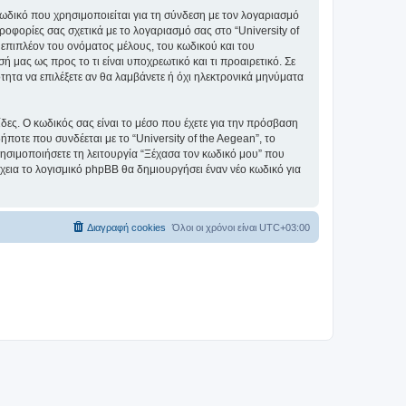
ωδικό που χρησιμοποιείται για τη σύνδεση με τον λογαριασμό
οφορίες σας σχετικά με το λογαριασμό σας στο “University of
επιπλέον του ονόματος μέλους, του κωδικού και του
ή μας ως προς το τι είναι υποχρεωτικό και τι προαιρετικό. Σε
τητα να επιλέξετε αν θα λαμβάνετε ή όχι ηλεκτρονικά μηνύματα
ίδες. Ο κωδικός σας είναι το μέσο που έχετε για την πρόσβαση
ποτε που συνδέεται με το “University of the Aegean”, το
ρησιμοποιήσετε τη λειτουργία “Ξέχασα τον κωδικό μου” που
χεια το λογισμικό phpBB θα δημιουργήσει έναν νέο κωδικό για
Διαγραφή cookies
Όλοι οι χρόνοι είναι
UTC+03:00