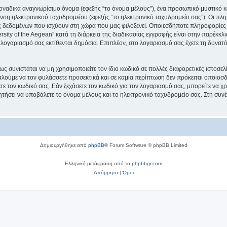
μοναδικά αναγνωρίσιμο όνομα (εφεξής “το όνομα μέλους”), ένα προσωπικό μυστικό κ
νση ηλεκτρονικού ταχυδρομείου (εφεξής “το ηλεκτρονικό ταχυδρομείο σας”). Οι πληρ
 δεδομένων που ισχύουν στη χώρα που μας φιλοξενεί. Οποιεσδήποτε πληροφορίες 
ity of the Aegean” κατά τη διάρκεια της διαδικασίας εγγραφής είναι στην παρέκκλισ
 λογαριασμό σας εκτίθενται δημόσια. Επιπλέον, στο λογαριασμό σας έχετε τη δυνατό
ς συνιστάται να μη χρησιμοποιείτε τον ίδιο κωδικό σε πολλές διαφορετικές ιστοσελ
αλούμε να τον φυλάσσετε προσεκτικά και σε καμία περίπτωση δεν πρόκειται οποιοσδή
ε τον κωδικό σας. Εάν ξεχάσετε τον κωδικό για τον λογαριασμό σας, μπορείτε να χ
ητήσει να υποβάλετε το όνομα μέλους και το ηλεκτρονικό ταχυδρομείο σας. Στη συνέ
Δημιουργήθηκε από
phpBB
® Forum Software © phpBB Limited
Ελληνική μετάφραση από το
phpbbgr.com
Απόρρητο
|
Όροι