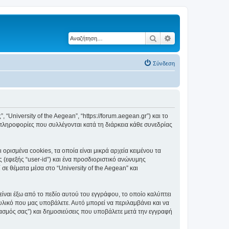
Αναζήτηση
Ειδική αναζήτηση
Σύνδεση
, “University of the Aegean”, “https://forum.aegean.gr”) και το
πληροφορίες που συλλέγονται κατά τη διάρκεια κάθε συνεδρίας
ορισμένα cookies, τα οποία είναι μικρά αρχεία κειμένου τα
(εφεξής “user-id”) και ένα προσδιοριστικό ανώνυμης
σε θέματα μέσα στο “University of the Aegean” και
είναι έξω από το πεδίο αυτού του εγγράφου, το οποίο καλύπτει
υλικό που μας υποβάλετε. Αυτό μπορεί να περιλαμβάνει και να
ριασμός σας”) και δημοσιεύσεις που υποβάλετε μετά την εγγραφή