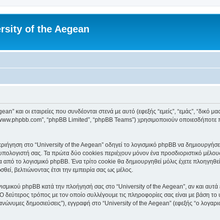
rsity of the Aegean
an” και οι εταιρείες που συνδέονται στενά με αυτό (εφεξής “εμείς”, “εμάς”, “δικό μας”
, “www.phpbb.com”, “phpBB Limited”, “phpBB Teams”) χρησιμοποιούν οποιεσδήποτε 
ιήγηση στο “University of the Aegean” οδηγεί το λογισμικό phpBB να δημιουργήσει 
ολογιστή σας. Τα πρώτα δύο cookies περιέχουν μόνον ένα προσδιοριστικό μέλους 
 από το λογισμικό phpBB. Ένα τρίτο cookie θα δημιουργηθεί μόλις έχετε πλοηγηθεί 
θεί, βελτιώνοντας έτσι την εμπειρία σας ως μέλος.
ισμικού phpBB κατά την πλοήγησή σας στο “University of the Aegean”, αν και αυτά 
Ο δεύτερος τρόπος με τον οποίο συλλέγουμε τις πληροφορίες σας είναι με βάση το 
“ανώνυμες δημοσιεύσεις”), εγγραφή στο “University of the Aegean” (εφεξής “ο λογα