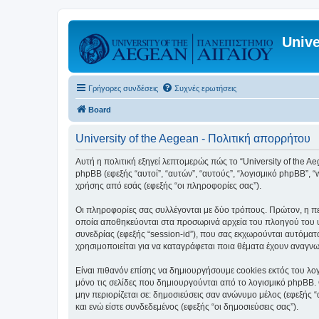
Unive
Γρήγορες συνδέσεις
Συχνές ερωτήσεις
Board
University of the Aegean - Πολιτική απορρήτου
Αυτή η πολιτική εξηγεί λεπτομερώς πώς το “University of the Aege
phpBB (εφεξής “αυτοί”, “αυτών”, “αυτούς”, “λογισμικό phpBB”
χρήσης από εσάς (εφεξής “οι πληροφορίες σας”).
Οι πληροφορίες σας συλλέγονται με δύο τρόπους. Πρώτον, η περ
οποία αποθηκεύονται στα προσωρινά αρχεία του πλοηγού του υπ
συνεδρίας (εφεξής “session-id”), που σας εκχωρούνται αυτόματα
χρησιμοποιείται για να καταγράφεται ποια θέματα έχουν αναγνωσ
Είναι πιθανόν επίσης να δημιουργήσουμε cookies εκτός του λογ
μόνο τις σελίδες που δημιουργούνται από το λογισμικό phpBB. 
μην περιορίζεται σε: δημοσιεύσεις σαν ανώνυμο μέλος (εφεξής 
και ενώ είστε συνδεδεμένος (εφεξής “οι δημοσιεύσεις σας”).