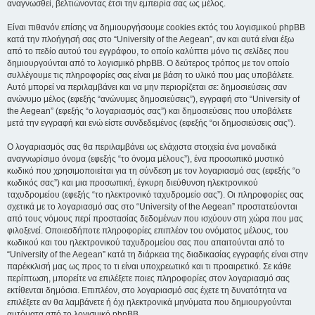
αναγνωσθεί, βελτιώνοντας έτσι την εμπειρία σας ως μέλος.
Είναι πιθανόν επίσης να δημιουργήσουμε cookies εκτός του λογισμικού phpBB
κατά την πλοήγησή σας στο “University of the Aegean”, αν και αυτά είναι έξω
από το πεδίο αυτού του εγγράφου, το οποίο καλύπτει μόνο τις σελίδες που
δημιουργούνται από το λογισμικό phpBB. Ο δεύτερος τρόπος με τον οποίο
συλλέγουμε τις πληροφορίες σας είναι με βάση το υλικό που μας υποβάλετε.
Αυτό μπορεί να περιλαμβάνει και να μην περιορίζεται σε: δημοσιεύσεις σαν
ανώνυμο μέλος (εφεξής “ανώνυμες δημοσιεύσεις”), εγγραφή στο “University of
the Aegean” (εφεξής “ο λογαριασμός σας”) και δημοσιεύσεις που υποβάλετε
μετά την εγγραφή και ενώ είστε συνδεδεμένος (εφεξής “οι δημοσιεύσεις σας”).
Ο λογαριασμός σας θα περιλαμβάνει ως ελάχιστα στοιχεία ένα μοναδικά
αναγνωρίσιμο όνομα (εφεξής “το όνομα μέλους”), ένα προσωπικό μυστικό
κωδικό που χρησιμοποιείται για τη σύνδεση με τον λογαριασμό σας (εφεξής “ο
κωδικός σας”) και μια προσωπική, έγκυρη διεύθυνση ηλεκτρονικού
ταχυδρομείου (εφεξής “το ηλεκτρονικό ταχυδρομείο σας”). Οι πληροφορίες σας
σχετικά με το λογαριασμό σας στο “University of the Aegean” προστατεύονται
από τους νόμους περί προστασίας δεδομένων που ισχύουν στη χώρα που μας
φιλοξενεί. Οποιεσδήποτε πληροφορίες επιπλέον του ονόματος μέλους, του
κωδικού και του ηλεκτρονικού ταχυδρομείου σας που απαιτούνται από το
“University of the Aegean” κατά τη διάρκεια της διαδικασίας εγγραφής είναι στην
παρέκκλισή μας ως προς το τι είναι υποχρεωτικό και τι προαιρετικό. Σε κάθε
περίπτωση, μπορείτε να επιλέξετε ποιες πληροφορίες στον λογαριασμό σας
εκτίθενται δημόσια. Επιπλέον, στο λογαριασμό σας έχετε τη δυνατότητα να
επιλέξετε αν θα λαμβάνετε ή όχι ηλεκτρονικά μηνύματα που δημιουργούνται
αυτόματα από το λογισμικό phpBB.