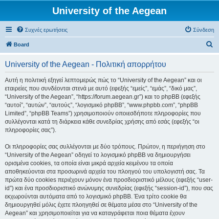
University of the Aegean
Συχνές ερωτήσεις
Σύνδεση
Α
Board
ν
University of the Aegean - Πολιτική απορρήτου
α
ζ
Αυτή η πολιτική εξηγεί λεπτομερώς πώς το “University of the Aegean” και οι
εταιρείες που συνδέονται στενά με αυτό (εφεξής “εμείς”, “εμάς”, “δικό μας”,
ή
“University of the Aegean”, “https://forum.aegean.gr”) και το phpBB (εφεξής
τ
“αυτοί”, “αυτών”, “αυτούς”, “λογισμικό phpBB”, “www.phpbb.com”, “phpBB
Limited”, “phpBB Teams”) χρησιμοποιούν οποιεσδήποτε πληροφορίες που
η
συλλέγονται κατά τη διάρκεια κάθε συνεδρίας χρήσης από εσάς (εφεξής “οι
σ
πληροφορίες σας”).
η
Οι πληροφορίες σας συλλέγονται με δύο τρόπους. Πρώτον, η περιήγηση στο
“University of the Aegean” οδηγεί το λογισμικό phpBB να δημιουργήσει
ορισμένα cookies, τα οποία είναι μικρά αρχεία κειμένου τα οποία
αποθηκεύονται στα προσωρινά αρχεία του πλοηγού του υπολογιστή σας. Τα
πρώτα δύο cookies περιέχουν μόνον ένα προσδιοριστικό μέλους (εφεξής “user-
id”) και ένα προσδιοριστικό ανώνυμης συνεδρίας (εφεξής “session-id”), που σας
εκχωρούνται αυτόματα από το λογισμικό phpBB. Ένα τρίτο cookie θα
δημιουργηθεί μόλις έχετε πλοηγηθεί σε θέματα μέσα στο “University of the
Aegean” και χρησιμοποιείται για να καταγράφεται ποια θέματα έχουν