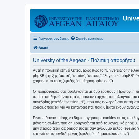
Unive
Γρήγορες συνδέσεις
Συχνές ερωτήσεις
Board
University of the Aegean - Πολιτική απορρήτου
Αυτή η πολιτική εξηγεί λεπτομερώς πώς το “University of the Aege
phpBB (εφεξής “αυτοί”, “αυτών”, “αυτούς”, “λογισμικό phpBB”
χρήσης από εσάς (εφεξής “οι πληροφορίες σας”).
Οι πληροφορίες σας συλλέγονται με δύο τρόπους. Πρώτον, η περ
οποία αποθηκεύονται στα προσωρινά αρχεία του πλοηγού του υπ
συνεδρίας (εφεξής “session-id”), που σας εκχωρούνται αυτόματα
χρησιμοποιείται για να καταγράφεται ποια θέματα έχουν αναγνωσ
Είναι πιθανόν επίσης να δημιουργήσουμε cookies εκτός του λογ
μόνο τις σελίδες που δημιουργούνται από το λογισμικό phpBB. 
μην περιορίζεται σε: δημοσιεύσεις σαν ανώνυμο μέλος (εφεξής 
και ενώ είστε συνδεδεμένος (εφεξής “οι δημοσιεύσεις σας”).