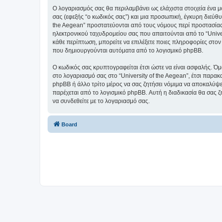
Ο λογαριασμός σας θα περιλαμβάνει ως ελάχιστα στοιχεία ένα 
σας (εφεξής “ο κωδικός σας”) και μια προσωπική, έγκυρη διεύθυ
the Aegean” προστατεύονται από τους νόμους περί προστασίας
ηλεκτρονικού ταχυδρομείου σας που απαιτούνται από το “Univers
κάθε περίπτωση, μπορείτε να επιλέξετε ποιες πληροφορίες στον
που δημιουργούνται αυτόματα από το λογισμικό phpBB.
Ο κωδικός σας κρυπτογραφείται έτσι ώστε να είναι ασφαλής. Όμω
στο λογαριασμό σας στο “University of the Aegean”, έτσι παρακ
phpBB ή άλλο τρίτο μέρος να σας ζητήσει νόμιμα να αποκαλύψετ
παρέχεται από το λογισμικό phpBB. Αυτή η διαδικασία θα σας ζ
να συνδεθείτε με το λογαριασμό σας.
Board