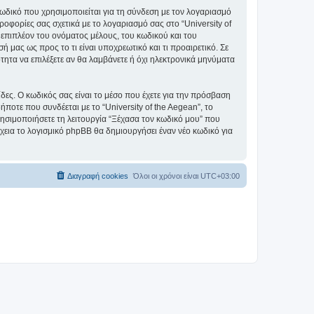
ωδικό που χρησιμοποιείται για τη σύνδεση με τον λογαριασμό
οφορίες σας σχετικά με το λογαριασμό σας στο “University of
επιπλέον του ονόματος μέλους, του κωδικού και του
ή μας ως προς το τι είναι υποχρεωτικό και τι προαιρετικό. Σε
τητα να επιλέξετε αν θα λαμβάνετε ή όχι ηλεκτρονικά μηνύματα
ίδες. Ο κωδικός σας είναι το μέσο που έχετε για την πρόσβαση
ποτε που συνδέεται με το “University of the Aegean”, το
ρησιμοποιήσετε τη λειτουργία “Ξέχασα τον κωδικό μου” που
χεια το λογισμικό phpBB θα δημιουργήσει έναν νέο κωδικό για
Διαγραφή cookies
Όλοι οι χρόνοι είναι
UTC+03:00