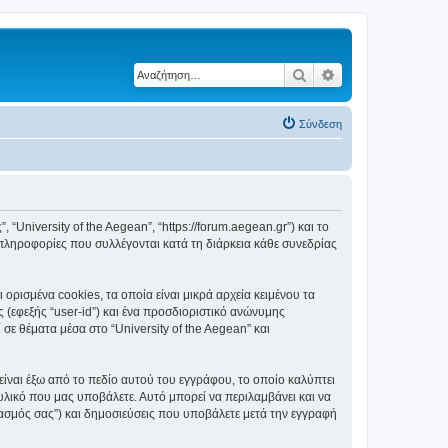
Αναζήτηση
Ειδική αναζήτηση
Σύνδεση
, “University of the Aegean”, “https://forum.aegean.gr”) και το
πληροφορίες που συλλέγονται κατά τη διάρκεια κάθε συνεδρίας
ορισμένα cookies, τα οποία είναι μικρά αρχεία κειμένου τα
(εφεξής “user-id”) και ένα προσδιοριστικό ανώνυμης
σε θέματα μέσα στο “University of the Aegean” και
είναι έξω από το πεδίο αυτού του εγγράφου, το οποίο καλύπτει
υλικό που μας υποβάλετε. Αυτό μπορεί να περιλαμβάνει και να
ριασμός σας”) και δημοσιεύσεις που υποβάλετε μετά την εγγραφή