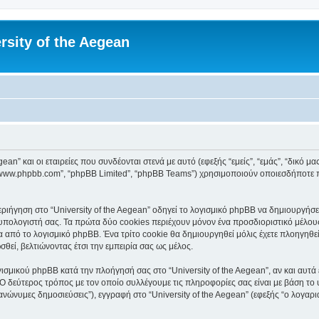
rsity of the Aegean
an” και οι εταιρείες που συνδέονται στενά με αυτό (εφεξής “εμείς”, “εμάς”, “δικό μας”
, “www.phpbb.com”, “phpBB Limited”, “phpBB Teams”) χρησιμοποιούν οποιεσδήποτε 
ιήγηση στο “University of the Aegean” οδηγεί το λογισμικό phpBB να δημιουργήσει 
ολογιστή σας. Τα πρώτα δύο cookies περιέχουν μόνον ένα προσδιοριστικό μέλους 
 από το λογισμικό phpBB. Ένα τρίτο cookie θα δημιουργηθεί μόλις έχετε πλοηγηθεί 
θεί, βελτιώνοντας έτσι την εμπειρία σας ως μέλος.
ισμικού phpBB κατά την πλοήγησή σας στο “University of the Aegean”, αν και αυτά 
Ο δεύτερος τρόπος με τον οποίο συλλέγουμε τις πληροφορίες σας είναι με βάση το 
“ανώνυμες δημοσιεύσεις”), εγγραφή στο “University of the Aegean” (εφεξής “ο λογα