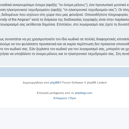
μοναδικά αναγνωρίσιμο όνομα (εφεξής “το όνομα μέλους”), ένα προσωπικό μυστικό κ
νση ηλεκτρονικού ταχυδρομείου (εφεξής “το ηλεκτρονικό ταχυδρομείο σας”). Οι πληρ
 δεδομένων που ισχύουν στη χώρα που μας φιλοξενεί. Οποιεσδήποτε πληροφορίες 
ity of the Aegean” κατά τη διάρκεια της διαδικασίας εγγραφής είναι στην παρέκκλισ
 λογαριασμό σας εκτίθενται δημόσια. Επιπλέον, στο λογαριασμό σας έχετε τη δυνατό
ς συνιστάται να μη χρησιμοποιείτε τον ίδιο κωδικό σε πολλές διαφορετικές ιστοσελ
αλούμε να τον φυλάσσετε προσεκτικά και σε καμία περίπτωση δεν πρόκειται οποιοσδή
ε τον κωδικό σας. Εάν ξεχάσετε τον κωδικό για τον λογαριασμό σας, μπορείτε να χ
ητήσει να υποβάλετε το όνομα μέλους και το ηλεκτρονικό ταχυδρομείο σας. Στη συνέ
Δημιουργήθηκε από
phpBB
® Forum Software © phpBB Limited
Ελληνική μετάφραση από το
phpbbgr.com
Απόρρητο
|
Όροι