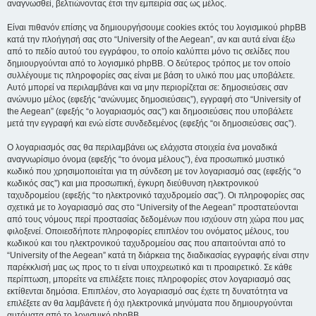
αναγνωσθεί, βελτιώνοντας έτσι την εμπειρία σας ως μέλος.
Είναι πιθανόν επίσης να δημιουργήσουμε cookies εκτός του λογισμικού phpBB
κατά την πλοήγησή σας στο “University of the Aegean”, αν και αυτά είναι έξω
από το πεδίο αυτού του εγγράφου, το οποίο καλύπτει μόνο τις σελίδες που
δημιουργούνται από το λογισμικό phpBB. Ο δεύτερος τρόπος με τον οποίο
συλλέγουμε τις πληροφορίες σας είναι με βάση το υλικό που μας υποβάλετε.
Αυτό μπορεί να περιλαμβάνει και να μην περιορίζεται σε: δημοσιεύσεις σαν
ανώνυμο μέλος (εφεξής “ανώνυμες δημοσιεύσεις”), εγγραφή στο “University of
the Aegean” (εφεξής “ο λογαριασμός σας”) και δημοσιεύσεις που υποβάλετε
μετά την εγγραφή και ενώ είστε συνδεδεμένος (εφεξής “οι δημοσιεύσεις σας”).
Ο λογαριασμός σας θα περιλαμβάνει ως ελάχιστα στοιχεία ένα μοναδικά
αναγνωρίσιμο όνομα (εφεξής “το όνομα μέλους”), ένα προσωπικό μυστικό
κωδικό που χρησιμοποιείται για τη σύνδεση με τον λογαριασμό σας (εφεξής “ο
κωδικός σας”) και μια προσωπική, έγκυρη διεύθυνση ηλεκτρονικού
ταχυδρομείου (εφεξής “το ηλεκτρονικό ταχυδρομείο σας”). Οι πληροφορίες σας
σχετικά με το λογαριασμό σας στο “University of the Aegean” προστατεύονται
από τους νόμους περί προστασίας δεδομένων που ισχύουν στη χώρα που μας
φιλοξενεί. Οποιεσδήποτε πληροφορίες επιπλέον του ονόματος μέλους, του
κωδικού και του ηλεκτρονικού ταχυδρομείου σας που απαιτούνται από το
“University of the Aegean” κατά τη διάρκεια της διαδικασίας εγγραφής είναι στην
παρέκκλισή μας ως προς το τι είναι υποχρεωτικό και τι προαιρετικό. Σε κάθε
περίπτωση, μπορείτε να επιλέξετε ποιες πληροφορίες στον λογαριασμό σας
εκτίθενται δημόσια. Επιπλέον, στο λογαριασμό σας έχετε τη δυνατότητα να
επιλέξετε αν θα λαμβάνετε ή όχι ηλεκτρονικά μηνύματα που δημιουργούνται
αυτόματα από το λογισμικό phpBB.