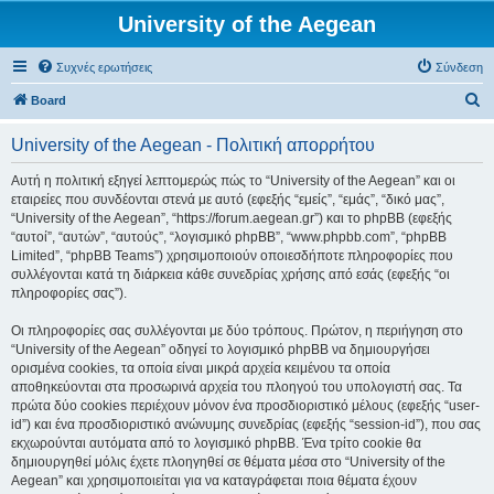
University of the Aegean
Συχνές ερωτήσεις
Σύνδεση
Α
Board
ν
University of the Aegean - Πολιτική απορρήτου
α
ζ
Αυτή η πολιτική εξηγεί λεπτομερώς πώς το “University of the Aegean” και οι
εταιρείες που συνδέονται στενά με αυτό (εφεξής “εμείς”, “εμάς”, “δικό μας”,
ή
“University of the Aegean”, “https://forum.aegean.gr”) και το phpBB (εφεξής
τ
“αυτοί”, “αυτών”, “αυτούς”, “λογισμικό phpBB”, “www.phpbb.com”, “phpBB
Limited”, “phpBB Teams”) χρησιμοποιούν οποιεσδήποτε πληροφορίες που
η
συλλέγονται κατά τη διάρκεια κάθε συνεδρίας χρήσης από εσάς (εφεξής “οι
σ
πληροφορίες σας”).
η
Οι πληροφορίες σας συλλέγονται με δύο τρόπους. Πρώτον, η περιήγηση στο
“University of the Aegean” οδηγεί το λογισμικό phpBB να δημιουργήσει
ορισμένα cookies, τα οποία είναι μικρά αρχεία κειμένου τα οποία
αποθηκεύονται στα προσωρινά αρχεία του πλοηγού του υπολογιστή σας. Τα
πρώτα δύο cookies περιέχουν μόνον ένα προσδιοριστικό μέλους (εφεξής “user-
id”) και ένα προσδιοριστικό ανώνυμης συνεδρίας (εφεξής “session-id”), που σας
εκχωρούνται αυτόματα από το λογισμικό phpBB. Ένα τρίτο cookie θα
δημιουργηθεί μόλις έχετε πλοηγηθεί σε θέματα μέσα στο “University of the
Aegean” και χρησιμοποιείται για να καταγράφεται ποια θέματα έχουν