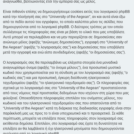
αναγνωσθεί, βελτιώνοντας έτσι την εμπειρία σας ως μέλος.
Είναι πιθανόν επίσης να δημιουργήσουμε cookies εκτός του λογισμικού phpBB
κατά την πλοήγησή σας στο “University of the Aegean”, αν και αυτά είναι έξω
από το πεδίο αυτού του εγγράφου, το οποίο καλύπτει μόνο τις σελίδες που
δημιουργούνται από το λογισμικό phpBB. Ο δεύτερος τρόπος με τον οποίο
συλλέγουμε τις πληροφορίες σας είναι με βάση το υλικό που μας υποβάλετε.
Αυτό μπορεί να περιλαμβάνει και να μην περιορίζεται σε: δημοσιεύσεις σαν
ανώνυμο μέλος (εφεξής “ανώνυμες δημοσιεύσεις”), εγγραφή στο “University of
the Aegean” (εφεξής “ο λογαριασμός σας”) και δημοσιεύσεις που υποβάλετε
μετά την εγγραφή και ενώ είστε συνδεδεμένος (εφεξής “οι δημοσιεύσεις σας”).
Ο λογαριασμός σας θα περιλαμβάνει ως ελάχιστα στοιχεία ένα μοναδικά
αναγνωρίσιμο όνομα (εφεξής “το όνομα μέλους”), ένα προσωπικό μυστικό
κωδικό που χρησιμοποιείται για τη σύνδεση με τον λογαριασμό σας (εφεξής “ο
κωδικός σας”) και μια προσωπική, έγκυρη διεύθυνση ηλεκτρονικού
ταχυδρομείου (εφεξής “το ηλεκτρονικό ταχυδρομείο σας”). Οι πληροφορίες σας
σχετικά με το λογαριασμό σας στο “University of the Aegean” προστατεύονται
από τους νόμους περί προστασίας δεδομένων που ισχύουν στη χώρα που μας
φιλοξενεί. Οποιεσδήποτε πληροφορίες επιπλέον του ονόματος μέλους, του
κωδικού και του ηλεκτρονικού ταχυδρομείου σας που απαιτούνται από το
“University of the Aegean” κατά τη διάρκεια της διαδικασίας εγγραφής είναι στην
παρέκκλισή μας ως προς το τι είναι υποχρεωτικό και τι προαιρετικό. Σε κάθε
περίπτωση, μπορείτε να επιλέξετε ποιες πληροφορίες στον λογαριασμό σας
εκτίθενται δημόσια. Επιπλέον, στο λογαριασμό σας έχετε τη δυνατότητα να
επιλέξετε αν θα λαμβάνετε ή όχι ηλεκτρονικά μηνύματα που δημιουργούνται
αυτόματα από το λογισμικό phpBB.