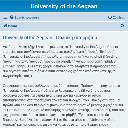
University of the Aegean
Συχνές ερωτήσεις
Σύνδεση
Α
Board
ν
University of the Aegean - Πολιτική απορρήτου
α
ζ
Αυτή η πολιτική εξηγεί λεπτομερώς πώς το “University of the Aegean” και οι
εταιρείες που συνδέονται στενά με αυτό (εφεξής “εμείς”, “εμάς”, “δικό μας”,
ή
“University of the Aegean”, “https://forum.aegean.gr”) και το phpBB (εφεξής
τ
“αυτοί”, “αυτών”, “αυτούς”, “λογισμικό phpBB”, “www.phpbb.com”, “phpBB
Limited”, “phpBB Teams”) χρησιμοποιούν οποιεσδήποτε πληροφορίες που
η
συλλέγονται κατά τη διάρκεια κάθε συνεδρίας χρήσης από εσάς (εφεξής “οι
σ
πληροφορίες σας”).
η
Οι πληροφορίες σας συλλέγονται με δύο τρόπους. Πρώτον, η περιήγηση στο
“University of the Aegean” οδηγεί το λογισμικό phpBB να δημιουργήσει
ορισμένα cookies, τα οποία είναι μικρά αρχεία κειμένου τα οποία
αποθηκεύονται στα προσωρινά αρχεία του πλοηγού του υπολογιστή σας. Τα
πρώτα δύο cookies περιέχουν μόνον ένα προσδιοριστικό μέλους (εφεξής “user-
id”) και ένα προσδιοριστικό ανώνυμης συνεδρίας (εφεξής “session-id”), που σας
εκχωρούνται αυτόματα από το λογισμικό phpBB. Ένα τρίτο cookie θα
δημιουργηθεί μόλις έχετε πλοηγηθεί σε θέματα μέσα στο “University of the
Aegean” και χρησιμοποιείται για να καταγράφεται ποια θέματα έχουν