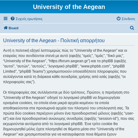
University of the Aegean
Συχνές ερωτήσεις
Σύνδεση
Α
Board
ν
University of the Aegean - Πολιτική απορρήτου
α
ζ
Αυτή η πολιτική εξηγεί λεπτομερώς πώς το “University of the Aegean” και οι
εταιρείες που συνδέονται στενά με αυτό (εφεξής “εμείς”, “εμάς”, “δικό μας”,
ή
“University of the Aegean”, “https://forum.aegean.gr”) και το phpBB (εφεξής
τ
“αυτοί”, “αυτών”, “αυτούς”, “λογισμικό phpBB”, “www.phpbb.com”, “phpBB
Limited”, “phpBB Teams”) χρησιμοποιούν οποιεσδήποτε πληροφορίες που
η
συλλέγονται κατά τη διάρκεια κάθε συνεδρίας χρήσης από εσάς (εφεξής “οι
σ
πληροφορίες σας”).
η
Οι πληροφορίες σας συλλέγονται με δύο τρόπους. Πρώτον, η περιήγηση στο
“University of the Aegean” οδηγεί το λογισμικό phpBB να δημιουργήσει
ορισμένα cookies, τα οποία είναι μικρά αρχεία κειμένου τα οποία
αποθηκεύονται στα προσωρινά αρχεία του πλοηγού του υπολογιστή σας. Τα
πρώτα δύο cookies περιέχουν μόνον ένα προσδιοριστικό μέλους (εφεξής “user-
id”) και ένα προσδιοριστικό ανώνυμης συνεδρίας (εφεξής “session-id”), που σας
εκχωρούνται αυτόματα από το λογισμικό phpBB. Ένα τρίτο cookie θα
δημιουργηθεί μόλις έχετε πλοηγηθεί σε θέματα μέσα στο “University of the
Aegean” και χρησιμοποιείται για να καταγράφεται ποια θέματα έχουν