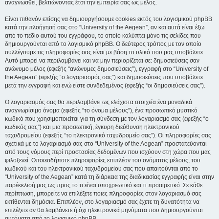
αναγνωσθεί, βελτιώνοντας έτσι την εμπειρία σας ως μέλος.
Είναι πιθανόν επίσης να δημιουργήσουμε cookies εκτός του λογισμικού phpBB
κατά την πλοήγησή σας στο “University of the Aegean”, αν και αυτά είναι έξω
από το πεδίο αυτού του εγγράφου, το οποίο καλύπτει μόνο τις σελίδες που
δημιουργούνται από το λογισμικό phpBB. Ο δεύτερος τρόπος με τον οποίο
συλλέγουμε τις πληροφορίες σας είναι με βάση το υλικό που μας υποβάλετε.
Αυτό μπορεί να περιλαμβάνει και να μην περιορίζεται σε: δημοσιεύσεις σαν
ανώνυμο μέλος (εφεξής “ανώνυμες δημοσιεύσεις”), εγγραφή στο “University of
the Aegean” (εφεξής “ο λογαριασμός σας”) και δημοσιεύσεις που υποβάλετε
μετά την εγγραφή και ενώ είστε συνδεδεμένος (εφεξής “οι δημοσιεύσεις σας”).
Ο λογαριασμός σας θα περιλαμβάνει ως ελάχιστα στοιχεία ένα μοναδικά
αναγνωρίσιμο όνομα (εφεξής “το όνομα μέλους”), ένα προσωπικό μυστικό
κωδικό που χρησιμοποιείται για τη σύνδεση με τον λογαριασμό σας (εφεξής “ο
κωδικός σας”) και μια προσωπική, έγκυρη διεύθυνση ηλεκτρονικού
ταχυδρομείου (εφεξής “το ηλεκτρονικό ταχυδρομείο σας”). Οι πληροφορίες σας
σχετικά με το λογαριασμό σας στο “University of the Aegean” προστατεύονται
από τους νόμους περί προστασίας δεδομένων που ισχύουν στη χώρα που μας
φιλοξενεί. Οποιεσδήποτε πληροφορίες επιπλέον του ονόματος μέλους, του
κωδικού και του ηλεκτρονικού ταχυδρομείου σας που απαιτούνται από το
“University of the Aegean” κατά τη διάρκεια της διαδικασίας εγγραφής είναι στην
παρέκκλισή μας ως προς το τι είναι υποχρεωτικό και τι προαιρετικό. Σε κάθε
περίπτωση, μπορείτε να επιλέξετε ποιες πληροφορίες στον λογαριασμό σας
εκτίθενται δημόσια. Επιπλέον, στο λογαριασμό σας έχετε τη δυνατότητα να
επιλέξετε αν θα λαμβάνετε ή όχι ηλεκτρονικά μηνύματα που δημιουργούνται
αυτόματα από το λογισμικό phpBB.