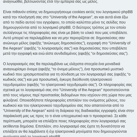
αναγνωσθεί, βελτιώνοντας έτσι την εμπειρία σας ως μέλος.
Είναι πιθανόν επίσης να δημιουργήσουμε cookies εκτός του λογισμικού phpBB
κατά την πλοήγησή σας στο “University of the Aegean”, αν και αυτά είναι έξω
από το πεδίο αυτού του εγγράφου, το οποίο καλύπτει μόνο τις σελίδες που
δημιουργούνται από το λογισμικό phpBB. Ο δεύτερος τρόπος με τον οποίο
συλλέγουμε τις πληροφορίες σας είναι με βάση το υλικό που μας υποβάλετε.
Αυτό μπορεί να περιλαμβάνει και να μην περιορίζεται σε: δημοσιεύσεις σαν
ανώνυμο μέλος (εφεξής “ανώνυμες δημοσιεύσεις”), εγγραφή στο “University of
the Aegean” (εφεξής “ο λογαριασμός σας”) και δημοσιεύσεις που υποβάλετε
μετά την εγγραφή και ενώ είστε συνδεδεμένος (εφεξής “οι δημοσιεύσεις σας”).
Ο λογαριασμός σας θα περιλαμβάνει ως ελάχιστα στοιχεία ένα μοναδικά
αναγνωρίσιμο όνομα (εφεξής “το όνομα μέλους”), ένα προσωπικό μυστικό
κωδικό που χρησιμοποιείται για τη σύνδεση με τον λογαριασμό σας (εφεξής “ο
κωδικός σας”) και μια προσωπική, έγκυρη διεύθυνση ηλεκτρονικού
ταχυδρομείου (εφεξής “το ηλεκτρονικό ταχυδρομείο σας”). Οι πληροφορίες σας
σχετικά με το λογαριασμό σας στο “University of the Aegean” προστατεύονται
από τους νόμους περί προστασίας δεδομένων που ισχύουν στη χώρα που μας
φιλοξενεί. Οποιεσδήποτε πληροφορίες επιπλέον του ονόματος μέλους, του
κωδικού και του ηλεκτρονικού ταχυδρομείου σας που απαιτούνται από το
“University of the Aegean” κατά τη διάρκεια της διαδικασίας εγγραφής είναι στην
παρέκκλισή μας ως προς το τι είναι υποχρεωτικό και τι προαιρετικό. Σε κάθε
περίπτωση, μπορείτε να επιλέξετε ποιες πληροφορίες στον λογαριασμό σας
εκτίθενται δημόσια. Επιπλέον, στο λογαριασμό σας έχετε τη δυνατότητα να
επιλέξετε αν θα λαμβάνετε ή όχι ηλεκτρονικά μηνύματα που δημιουργούνται
αυτόματα από το λογισμικό phpBB.