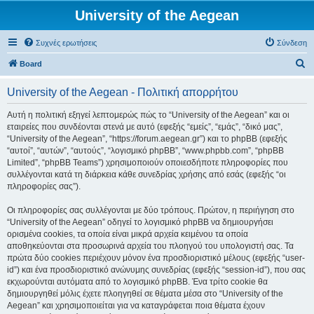
University of the Aegean
Συχνές ερωτήσεις
Σύνδεση
Α
Board
ν
University of the Aegean - Πολιτική απορρήτου
α
ζ
Αυτή η πολιτική εξηγεί λεπτομερώς πώς το “University of the Aegean” και οι
εταιρείες που συνδέονται στενά με αυτό (εφεξής “εμείς”, “εμάς”, “δικό μας”,
ή
“University of the Aegean”, “https://forum.aegean.gr”) και το phpBB (εφεξής
τ
“αυτοί”, “αυτών”, “αυτούς”, “λογισμικό phpBB”, “www.phpbb.com”, “phpBB
Limited”, “phpBB Teams”) χρησιμοποιούν οποιεσδήποτε πληροφορίες που
η
συλλέγονται κατά τη διάρκεια κάθε συνεδρίας χρήσης από εσάς (εφεξής “οι
σ
πληροφορίες σας”).
η
Οι πληροφορίες σας συλλέγονται με δύο τρόπους. Πρώτον, η περιήγηση στο
“University of the Aegean” οδηγεί το λογισμικό phpBB να δημιουργήσει
ορισμένα cookies, τα οποία είναι μικρά αρχεία κειμένου τα οποία
αποθηκεύονται στα προσωρινά αρχεία του πλοηγού του υπολογιστή σας. Τα
πρώτα δύο cookies περιέχουν μόνον ένα προσδιοριστικό μέλους (εφεξής “user-
id”) και ένα προσδιοριστικό ανώνυμης συνεδρίας (εφεξής “session-id”), που σας
εκχωρούνται αυτόματα από το λογισμικό phpBB. Ένα τρίτο cookie θα
δημιουργηθεί μόλις έχετε πλοηγηθεί σε θέματα μέσα στο “University of the
Aegean” και χρησιμοποιείται για να καταγράφεται ποια θέματα έχουν