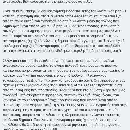
αναγνωσθεί, βελτιώνοντας έτσι την εμπειρία σας ως μέλος.
Είναι πιθανόν επίσης να δημιουργήσουμε cookies εκτός του λογισμικού phpBB
κατά την πλοήγησή σας στο “University of the Aegean”, αν και αυτά είναι έξω
από το πεδίο αυτού του εγγράφου, το οποίο καλύπτει μόνο τις σελίδες που
δημιουργούνται από το λογισμικό phpBB. Ο δεύτερος τρόπος με τον οποίο
συλλέγουμε τις πληροφορίες σας είναι με βάση το υλικό που μας υποβάλετε.
Αυτό μπορεί να περιλαμβάνει και να μην περιορίζεται σε: δημοσιεύσεις σαν
ανώνυμο μέλος (εφεξής “ανώνυμες δημοσιεύσεις”), εγγραφή στο “University of
the Aegean” (εφεξής “ο λογαριασμός σας”) και δημοσιεύσεις που υποβάλετε
μετά την εγγραφή και ενώ είστε συνδεδεμένος (εφεξής “οι δημοσιεύσεις σας”).
Ο λογαριασμός σας θα περιλαμβάνει ως ελάχιστα στοιχεία ένα μοναδικά
αναγνωρίσιμο όνομα (εφεξής “το όνομα μέλους”), ένα προσωπικό μυστικό
κωδικό που χρησιμοποιείται για τη σύνδεση με τον λογαριασμό σας (εφεξής “ο
κωδικός σας”) και μια προσωπική, έγκυρη διεύθυνση ηλεκτρονικού
ταχυδρομείου (εφεξής “το ηλεκτρονικό ταχυδρομείο σας”). Οι πληροφορίες σας
σχετικά με το λογαριασμό σας στο “University of the Aegean” προστατεύονται
από τους νόμους περί προστασίας δεδομένων που ισχύουν στη χώρα που μας
φιλοξενεί. Οποιεσδήποτε πληροφορίες επιπλέον του ονόματος μέλους, του
κωδικού και του ηλεκτρονικού ταχυδρομείου σας που απαιτούνται από το
“University of the Aegean” κατά τη διάρκεια της διαδικασίας εγγραφής είναι στην
παρέκκλισή μας ως προς το τι είναι υποχρεωτικό και τι προαιρετικό. Σε κάθε
περίπτωση, μπορείτε να επιλέξετε ποιες πληροφορίες στον λογαριασμό σας
εκτίθενται δημόσια. Επιπλέον, στο λογαριασμό σας έχετε τη δυνατότητα να
επιλέξετε αν θα λαμβάνετε ή όχι ηλεκτρονικά μηνύματα που δημιουργούνται
αυτόματα από το λογισμικό phpBB.