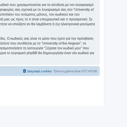
ωδικό που χρησιμοποιείται για τη σύνδεση με τον λογαριασμό
οφορίες σας σχετικά με το λογαριασμό σας στο “University of
επιπλέον του ονόματος μέλους, του κωδικού και του
ή μας ως προς το τι είναι υποχρεωτικό και τι προαιρετικό. Σε
τητα να επιλέξετε αν θα λαμβάνετε ή όχι ηλεκτρονικά μηνύματα
ίδες. Ο κωδικός σας είναι το μέσο που έχετε για την πρόσβαση
ποτε που συνδέεται με το “University of the Aegean”, το
ρησιμοποιήσετε τη λειτουργία “Ξέχασα τον κωδικό μου” που
χεια το λογισμικό phpBB θα δημιουργήσει έναν νέο κωδικό για
Διαγραφή cookies
Όλοι οι χρόνοι είναι
UTC+03:00