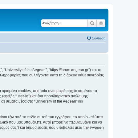
Αναζήτηση
Ειδική αναζήτηση
Σύνδεση
, “University of the Aegean”, “https://forum.aegean.gr”) και το
πληροφορίες που συλλέγονται κατά τη διάρκεια κάθε συνεδρίας
ορισμένα cookies, τα οποία είναι μικρά αρχεία κειμένου τα
(εφεξής “user-id”) και ένα προσδιοριστικό ανώνυμης
σε θέματα μέσα στο “University of the Aegean” και
είναι έξω από το πεδίο αυτού του εγγράφου, το οποίο καλύπτει
υλικό που μας υποβάλετε. Αυτό μπορεί να περιλαμβάνει και να
ριασμός σας”) και δημοσιεύσεις που υποβάλετε μετά την εγγραφή