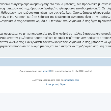
μοναδικά αναγνωρίσιμο όνομα (εφεξής “το όνομα μέλους”), ένα προσωπικό μυστικό κ
νση ηλεκτρονικού ταχυδρομείου (εφεξής “το ηλεκτρονικό ταχυδρομείο σας”). Οι πληρ
 δεδομένων που ισχύουν στη χώρα που μας φιλοξενεί. Οποιεσδήποτε πληροφορίες 
ity of the Aegean” κατά τη διάρκεια της διαδικασίας εγγραφής είναι στην παρέκκλισ
 λογαριασμό σας εκτίθενται δημόσια. Επιπλέον, στο λογαριασμό σας έχετε τη δυνατό
ς συνιστάται να μη χρησιμοποιείτε τον ίδιο κωδικό σε πολλές διαφορετικές ιστοσελ
αλούμε να τον φυλάσσετε προσεκτικά και σε καμία περίπτωση δεν πρόκειται οποιοσδή
ε τον κωδικό σας. Εάν ξεχάσετε τον κωδικό για τον λογαριασμό σας, μπορείτε να χ
ητήσει να υποβάλετε το όνομα μέλους και το ηλεκτρονικό ταχυδρομείο σας. Στη συνέ
Δημιουργήθηκε από
phpBB
® Forum Software © phpBB Limited
Ελληνική μετάφραση από το
phpbbgr.com
Απόρρητο
|
Όροι