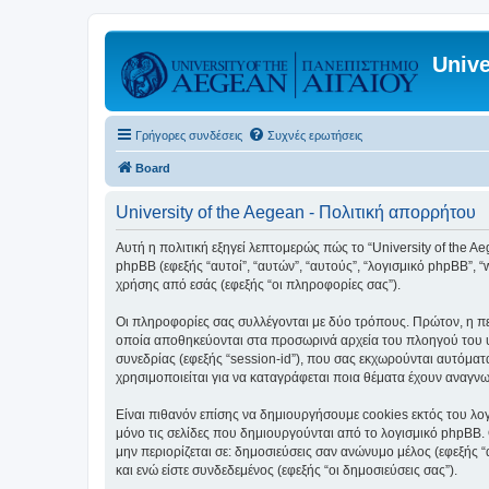
Unive
Γρήγορες συνδέσεις
Συχνές ερωτήσεις
Board
University of the Aegean - Πολιτική απορρήτου
Αυτή η πολιτική εξηγεί λεπτομερώς πώς το “University of the Aege
phpBB (εφεξής “αυτοί”, “αυτών”, “αυτούς”, “λογισμικό phpBB”
χρήσης από εσάς (εφεξής “οι πληροφορίες σας”).
Οι πληροφορίες σας συλλέγονται με δύο τρόπους. Πρώτον, η περ
οποία αποθηκεύονται στα προσωρινά αρχεία του πλοηγού του υπ
συνεδρίας (εφεξής “session-id”), που σας εκχωρούνται αυτόματα
χρησιμοποιείται για να καταγράφεται ποια θέματα έχουν αναγνωσ
Είναι πιθανόν επίσης να δημιουργήσουμε cookies εκτός του λογ
μόνο τις σελίδες που δημιουργούνται από το λογισμικό phpBB. 
μην περιορίζεται σε: δημοσιεύσεις σαν ανώνυμο μέλος (εφεξής 
και ενώ είστε συνδεδεμένος (εφεξής “οι δημοσιεύσεις σας”).