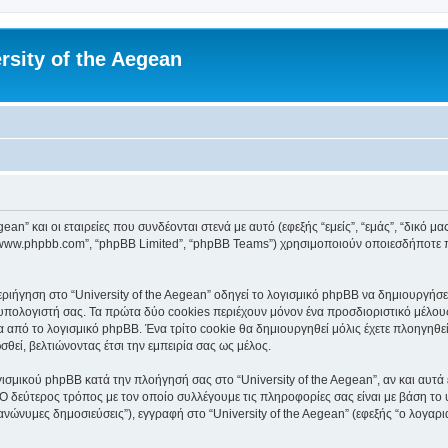
rsity of the Aegean
an” και οι εταιρείες που συνδέονται στενά με αυτό (εφεξής “εμείς”, “εμάς”, “δικό μας”
, “www.phpbb.com”, “phpBB Limited”, “phpBB Teams”) χρησιμοποιούν οποιεσδήποτε 
ιήγηση στο “University of the Aegean” οδηγεί το λογισμικό phpBB να δημιουργήσει 
ολογιστή σας. Τα πρώτα δύο cookies περιέχουν μόνον ένα προσδιοριστικό μέλους 
 από το λογισμικό phpBB. Ένα τρίτο cookie θα δημιουργηθεί μόλις έχετε πλοηγηθεί 
θεί, βελτιώνοντας έτσι την εμπειρία σας ως μέλος.
ισμικού phpBB κατά την πλοήγησή σας στο “University of the Aegean”, αν και αυτά 
Ο δεύτερος τρόπος με τον οποίο συλλέγουμε τις πληροφορίες σας είναι με βάση το 
“ανώνυμες δημοσιεύσεις”), εγγραφή στο “University of the Aegean” (εφεξής “ο λογα