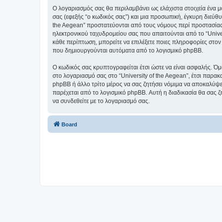
Ο λογαριασμός σας θα περιλαμβάνει ως ελάχιστα στοιχεία ένα 
σας (εφεξής “ο κωδικός σας”) και μια προσωπική, έγκυρη διεύθυ
the Aegean” προστατεύονται από τους νόμους περί προστασίας
ηλεκτρονικού ταχυδρομείου σας που απαιτούνται από το “Univers
κάθε περίπτωση, μπορείτε να επιλέξετε ποιες πληροφορίες στον
που δημιουργούνται αυτόματα από το λογισμικό phpBB.
Ο κωδικός σας κρυπτογραφείται έτσι ώστε να είναι ασφαλής. Όμω
στο λογαριασμό σας στο “University of the Aegean”, έτσι παρακ
phpBB ή άλλο τρίτο μέρος να σας ζητήσει νόμιμα να αποκαλύψετ
παρέχεται από το λογισμικό phpBB. Αυτή η διαδικασία θα σας ζ
να συνδεθείτε με το λογαριασμό σας.
Board