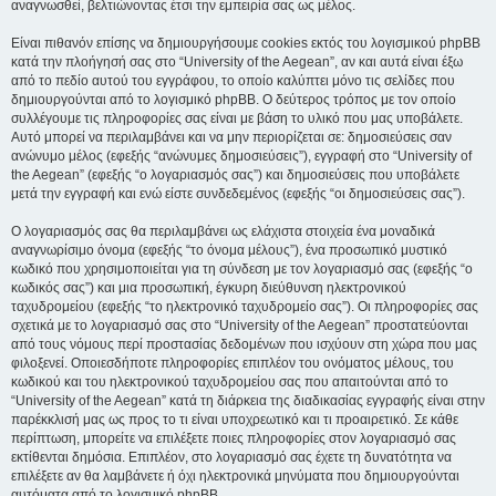
αναγνωσθεί, βελτιώνοντας έτσι την εμπειρία σας ως μέλος.
Είναι πιθανόν επίσης να δημιουργήσουμε cookies εκτός του λογισμικού phpBB
κατά την πλοήγησή σας στο “University of the Aegean”, αν και αυτά είναι έξω
από το πεδίο αυτού του εγγράφου, το οποίο καλύπτει μόνο τις σελίδες που
δημιουργούνται από το λογισμικό phpBB. Ο δεύτερος τρόπος με τον οποίο
συλλέγουμε τις πληροφορίες σας είναι με βάση το υλικό που μας υποβάλετε.
Αυτό μπορεί να περιλαμβάνει και να μην περιορίζεται σε: δημοσιεύσεις σαν
ανώνυμο μέλος (εφεξής “ανώνυμες δημοσιεύσεις”), εγγραφή στο “University of
the Aegean” (εφεξής “ο λογαριασμός σας”) και δημοσιεύσεις που υποβάλετε
μετά την εγγραφή και ενώ είστε συνδεδεμένος (εφεξής “οι δημοσιεύσεις σας”).
Ο λογαριασμός σας θα περιλαμβάνει ως ελάχιστα στοιχεία ένα μοναδικά
αναγνωρίσιμο όνομα (εφεξής “το όνομα μέλους”), ένα προσωπικό μυστικό
κωδικό που χρησιμοποιείται για τη σύνδεση με τον λογαριασμό σας (εφεξής “ο
κωδικός σας”) και μια προσωπική, έγκυρη διεύθυνση ηλεκτρονικού
ταχυδρομείου (εφεξής “το ηλεκτρονικό ταχυδρομείο σας”). Οι πληροφορίες σας
σχετικά με το λογαριασμό σας στο “University of the Aegean” προστατεύονται
από τους νόμους περί προστασίας δεδομένων που ισχύουν στη χώρα που μας
φιλοξενεί. Οποιεσδήποτε πληροφορίες επιπλέον του ονόματος μέλους, του
κωδικού και του ηλεκτρονικού ταχυδρομείου σας που απαιτούνται από το
“University of the Aegean” κατά τη διάρκεια της διαδικασίας εγγραφής είναι στην
παρέκκλισή μας ως προς το τι είναι υποχρεωτικό και τι προαιρετικό. Σε κάθε
περίπτωση, μπορείτε να επιλέξετε ποιες πληροφορίες στον λογαριασμό σας
εκτίθενται δημόσια. Επιπλέον, στο λογαριασμό σας έχετε τη δυνατότητα να
επιλέξετε αν θα λαμβάνετε ή όχι ηλεκτρονικά μηνύματα που δημιουργούνται
αυτόματα από το λογισμικό phpBB.