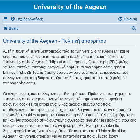
University of the Aegean
Συχνές ερωτήσεις
Σύνδεση
Α
Board
ν
University of the Aegean - Πολιτική απορρήτου
α
ζ
Αυτή η πολιτική εξηγεί λεπτομερώς πώς το “University of the Aegean” και οι
εταιρείες που συνδέονται στενά με αυτό (εφεξής “εμείς”, “εμάς”, “δικό μας”,
ή
“University of the Aegean”, “https://forum.aegean.gr”) και το phpBB (εφεξής
τ
“αυτοί”, “αυτών”, “αυτούς”, “λογισμικό phpBB”, “www.phpbb.com”, “phpBB
Limited”, “phpBB Teams”) χρησιμοποιούν οποιεσδήποτε πληροφορίες που
η
συλλέγονται κατά τη διάρκεια κάθε συνεδρίας χρήσης από εσάς (εφεξής “οι
σ
πληροφορίες σας”).
η
Οι πληροφορίες σας συλλέγονται με δύο τρόπους. Πρώτον, η περιήγηση στο
“University of the Aegean” οδηγεί το λογισμικό phpBB να δημιουργήσει
ορισμένα cookies, τα οποία είναι μικρά αρχεία κειμένου τα οποία
αποθηκεύονται στα προσωρινά αρχεία του πλοηγού του υπολογιστή σας. Τα
πρώτα δύο cookies περιέχουν μόνον ένα προσδιοριστικό μέλους (εφεξής “user-
id”) και ένα προσδιοριστικό ανώνυμης συνεδρίας (εφεξής “session-id”), που σας
εκχωρούνται αυτόματα από το λογισμικό phpBB. Ένα τρίτο cookie θα
δημιουργηθεί μόλις έχετε πλοηγηθεί σε θέματα μέσα στο “University of the
Aegean” και χρησιμοποιείται για να καταγράφεται ποια θέματα έχουν