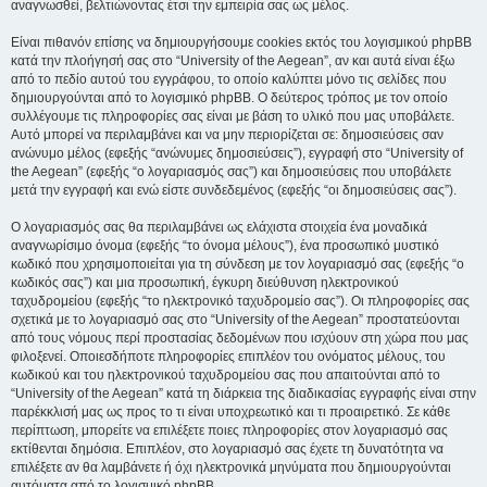
αναγνωσθεί, βελτιώνοντας έτσι την εμπειρία σας ως μέλος.
Είναι πιθανόν επίσης να δημιουργήσουμε cookies εκτός του λογισμικού phpBB
κατά την πλοήγησή σας στο “University of the Aegean”, αν και αυτά είναι έξω
από το πεδίο αυτού του εγγράφου, το οποίο καλύπτει μόνο τις σελίδες που
δημιουργούνται από το λογισμικό phpBB. Ο δεύτερος τρόπος με τον οποίο
συλλέγουμε τις πληροφορίες σας είναι με βάση το υλικό που μας υποβάλετε.
Αυτό μπορεί να περιλαμβάνει και να μην περιορίζεται σε: δημοσιεύσεις σαν
ανώνυμο μέλος (εφεξής “ανώνυμες δημοσιεύσεις”), εγγραφή στο “University of
the Aegean” (εφεξής “ο λογαριασμός σας”) και δημοσιεύσεις που υποβάλετε
μετά την εγγραφή και ενώ είστε συνδεδεμένος (εφεξής “οι δημοσιεύσεις σας”).
Ο λογαριασμός σας θα περιλαμβάνει ως ελάχιστα στοιχεία ένα μοναδικά
αναγνωρίσιμο όνομα (εφεξής “το όνομα μέλους”), ένα προσωπικό μυστικό
κωδικό που χρησιμοποιείται για τη σύνδεση με τον λογαριασμό σας (εφεξής “ο
κωδικός σας”) και μια προσωπική, έγκυρη διεύθυνση ηλεκτρονικού
ταχυδρομείου (εφεξής “το ηλεκτρονικό ταχυδρομείο σας”). Οι πληροφορίες σας
σχετικά με το λογαριασμό σας στο “University of the Aegean” προστατεύονται
από τους νόμους περί προστασίας δεδομένων που ισχύουν στη χώρα που μας
φιλοξενεί. Οποιεσδήποτε πληροφορίες επιπλέον του ονόματος μέλους, του
κωδικού και του ηλεκτρονικού ταχυδρομείου σας που απαιτούνται από το
“University of the Aegean” κατά τη διάρκεια της διαδικασίας εγγραφής είναι στην
παρέκκλισή μας ως προς το τι είναι υποχρεωτικό και τι προαιρετικό. Σε κάθε
περίπτωση, μπορείτε να επιλέξετε ποιες πληροφορίες στον λογαριασμό σας
εκτίθενται δημόσια. Επιπλέον, στο λογαριασμό σας έχετε τη δυνατότητα να
επιλέξετε αν θα λαμβάνετε ή όχι ηλεκτρονικά μηνύματα που δημιουργούνται
αυτόματα από το λογισμικό phpBB.