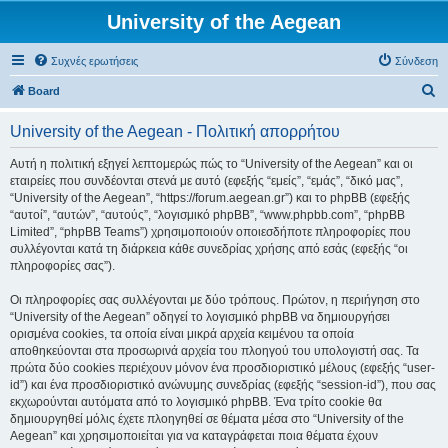
University of the Aegean
Συχνές ερωτήσεις
Σύνδεση
Α
Board
ν
University of the Aegean - Πολιτική απορρήτου
α
ζ
Αυτή η πολιτική εξηγεί λεπτομερώς πώς το “University of the Aegean” και οι
εταιρείες που συνδέονται στενά με αυτό (εφεξής “εμείς”, “εμάς”, “δικό μας”,
ή
“University of the Aegean”, “https://forum.aegean.gr”) και το phpBB (εφεξής
τ
“αυτοί”, “αυτών”, “αυτούς”, “λογισμικό phpBB”, “www.phpbb.com”, “phpBB
Limited”, “phpBB Teams”) χρησιμοποιούν οποιεσδήποτε πληροφορίες που
η
συλλέγονται κατά τη διάρκεια κάθε συνεδρίας χρήσης από εσάς (εφεξής “οι
σ
πληροφορίες σας”).
η
Οι πληροφορίες σας συλλέγονται με δύο τρόπους. Πρώτον, η περιήγηση στο
“University of the Aegean” οδηγεί το λογισμικό phpBB να δημιουργήσει
ορισμένα cookies, τα οποία είναι μικρά αρχεία κειμένου τα οποία
αποθηκεύονται στα προσωρινά αρχεία του πλοηγού του υπολογιστή σας. Τα
πρώτα δύο cookies περιέχουν μόνον ένα προσδιοριστικό μέλους (εφεξής “user-
id”) και ένα προσδιοριστικό ανώνυμης συνεδρίας (εφεξής “session-id”), που σας
εκχωρούνται αυτόματα από το λογισμικό phpBB. Ένα τρίτο cookie θα
δημιουργηθεί μόλις έχετε πλοηγηθεί σε θέματα μέσα στο “University of the
Aegean” και χρησιμοποιείται για να καταγράφεται ποια θέματα έχουν