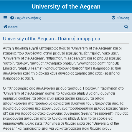
University of the Aegean
Συχνές ερωτήσεις
Σύνδεση
Α
Board
ν
University of the Aegean - Πολιτική απορρήτου
α
ζ
Αυτή η πολιτική εξηγεί λεπτομερώς πώς το “University of the Aegean” και οι
εταιρείες που συνδέονται στενά με αυτό (εφεξής “εμείς”, “εμάς”, “δικό μας”,
ή
“University of the Aegean”, “https://forum.aegean.gr”) και το phpBB (εφεξής
τ
“αυτοί”, “αυτών”, “αυτούς”, “λογισμικό phpBB”, “www.phpbb.com”, “phpBB
Limited”, “phpBB Teams”) χρησιμοποιούν οποιεσδήποτε πληροφορίες που
η
συλλέγονται κατά τη διάρκεια κάθε συνεδρίας χρήσης από εσάς (εφεξής “οι
σ
πληροφορίες σας”).
η
Οι πληροφορίες σας συλλέγονται με δύο τρόπους. Πρώτον, η περιήγηση στο
“University of the Aegean” οδηγεί το λογισμικό phpBB να δημιουργήσει
ορισμένα cookies, τα οποία είναι μικρά αρχεία κειμένου τα οποία
αποθηκεύονται στα προσωρινά αρχεία του πλοηγού του υπολογιστή σας. Τα
πρώτα δύο cookies περιέχουν μόνον ένα προσδιοριστικό μέλους (εφεξής “user-
id”) και ένα προσδιοριστικό ανώνυμης συνεδρίας (εφεξής “session-id”), που σας
εκχωρούνται αυτόματα από το λογισμικό phpBB. Ένα τρίτο cookie θα
δημιουργηθεί μόλις έχετε πλοηγηθεί σε θέματα μέσα στο “University of the
Aegean” και χρησιμοποιείται για να καταγράφεται ποια θέματα έχουν