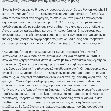
αναγνωσθεί, βελτιώνοντας έτσι την εμπειρία σας ως μέλος.
Είναι πιθανόν επίσης να δημιουργήσουμε cookies εκτός του λογισμικού phpBB
κατά την πλοήγησή σας στο “University of the Aegean”, αν και αυτά είναι έξω
από το πεδίο αυτού του εγγράφου, το οποίο καλύπτει μόνο τις σελίδες που
δημιουργούνται από το λογισμικό phpBB. Ο δεύτερος τρόπος με τον οποίο
συλλέγουμε τις πληροφορίες σας είναι με βάση το υλικό που μας υποβάλετε.
Αυτό μπορεί να περιλαμβάνει και να μην περιορίζεται σε: δημοσιεύσεις σαν
ανώνυμο μέλος (εφεξής “ανώνυμες δημοσιεύσεις”), εγγραφή στο “University of
the Aegean” (εφεξής “ο λογαριασμός σας”) και δημοσιεύσεις που υποβάλετε
μετά την εγγραφή και ενώ είστε συνδεδεμένος (εφεξής “οι δημοσιεύσεις σας”).
Ο λογαριασμός σας θα περιλαμβάνει ως ελάχιστα στοιχεία ένα μοναδικά
αναγνωρίσιμο όνομα (εφεξής “το όνομα μέλους”), ένα προσωπικό μυστικό
κωδικό που χρησιμοποιείται για τη σύνδεση με τον λογαριασμό σας (εφεξής “ο
κωδικός σας”) και μια προσωπική, έγκυρη διεύθυνση ηλεκτρονικού
ταχυδρομείου (εφεξής “το ηλεκτρονικό ταχυδρομείο σας”). Οι πληροφορίες σας
σχετικά με το λογαριασμό σας στο “University of the Aegean” προστατεύονται
από τους νόμους περί προστασίας δεδομένων που ισχύουν στη χώρα που μας
φιλοξενεί. Οποιεσδήποτε πληροφορίες επιπλέον του ονόματος μέλους, του
κωδικού και του ηλεκτρονικού ταχυδρομείου σας που απαιτούνται από το
“University of the Aegean” κατά τη διάρκεια της διαδικασίας εγγραφής είναι στην
παρέκκλισή μας ως προς το τι είναι υποχρεωτικό και τι προαιρετικό. Σε κάθε
περίπτωση, μπορείτε να επιλέξετε ποιες πληροφορίες στον λογαριασμό σας
εκτίθενται δημόσια. Επιπλέον, στο λογαριασμό σας έχετε τη δυνατότητα να
επιλέξετε αν θα λαμβάνετε ή όχι ηλεκτρονικά μηνύματα που δημιουργούνται
αυτόματα από το λογισμικό phpBB.