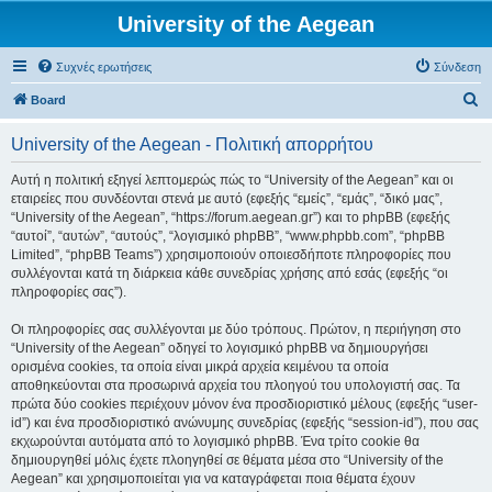
University of the Aegean
Συχνές ερωτήσεις
Σύνδεση
Α
Board
ν
University of the Aegean - Πολιτική απορρήτου
α
ζ
Αυτή η πολιτική εξηγεί λεπτομερώς πώς το “University of the Aegean” και οι
εταιρείες που συνδέονται στενά με αυτό (εφεξής “εμείς”, “εμάς”, “δικό μας”,
ή
“University of the Aegean”, “https://forum.aegean.gr”) και το phpBB (εφεξής
τ
“αυτοί”, “αυτών”, “αυτούς”, “λογισμικό phpBB”, “www.phpbb.com”, “phpBB
Limited”, “phpBB Teams”) χρησιμοποιούν οποιεσδήποτε πληροφορίες που
η
συλλέγονται κατά τη διάρκεια κάθε συνεδρίας χρήσης από εσάς (εφεξής “οι
σ
πληροφορίες σας”).
η
Οι πληροφορίες σας συλλέγονται με δύο τρόπους. Πρώτον, η περιήγηση στο
“University of the Aegean” οδηγεί το λογισμικό phpBB να δημιουργήσει
ορισμένα cookies, τα οποία είναι μικρά αρχεία κειμένου τα οποία
αποθηκεύονται στα προσωρινά αρχεία του πλοηγού του υπολογιστή σας. Τα
πρώτα δύο cookies περιέχουν μόνον ένα προσδιοριστικό μέλους (εφεξής “user-
id”) και ένα προσδιοριστικό ανώνυμης συνεδρίας (εφεξής “session-id”), που σας
εκχωρούνται αυτόματα από το λογισμικό phpBB. Ένα τρίτο cookie θα
δημιουργηθεί μόλις έχετε πλοηγηθεί σε θέματα μέσα στο “University of the
Aegean” και χρησιμοποιείται για να καταγράφεται ποια θέματα έχουν