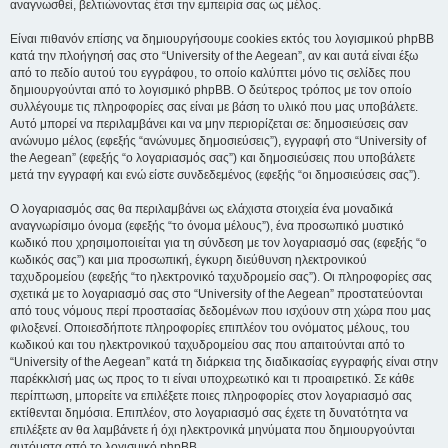
αναγνωσθεί, βελτιώνοντας έτσι την εμπειρία σας ως μέλος.
Είναι πιθανόν επίσης να δημιουργήσουμε cookies εκτός του λογισμικού phpBB
κατά την πλοήγησή σας στο “University of the Aegean”, αν και αυτά είναι έξω
από το πεδίο αυτού του εγγράφου, το οποίο καλύπτει μόνο τις σελίδες που
δημιουργούνται από το λογισμικό phpBB. Ο δεύτερος τρόπος με τον οποίο
συλλέγουμε τις πληροφορίες σας είναι με βάση το υλικό που μας υποβάλετε.
Αυτό μπορεί να περιλαμβάνει και να μην περιορίζεται σε: δημοσιεύσεις σαν
ανώνυμο μέλος (εφεξής “ανώνυμες δημοσιεύσεις”), εγγραφή στο “University of
the Aegean” (εφεξής “ο λογαριασμός σας”) και δημοσιεύσεις που υποβάλετε
μετά την εγγραφή και ενώ είστε συνδεδεμένος (εφεξής “οι δημοσιεύσεις σας”).
Ο λογαριασμός σας θα περιλαμβάνει ως ελάχιστα στοιχεία ένα μοναδικά
αναγνωρίσιμο όνομα (εφεξής “το όνομα μέλους”), ένα προσωπικό μυστικό
κωδικό που χρησιμοποιείται για τη σύνδεση με τον λογαριασμό σας (εφεξής “ο
κωδικός σας”) και μια προσωπική, έγκυρη διεύθυνση ηλεκτρονικού
ταχυδρομείου (εφεξής “το ηλεκτρονικό ταχυδρομείο σας”). Οι πληροφορίες σας
σχετικά με το λογαριασμό σας στο “University of the Aegean” προστατεύονται
από τους νόμους περί προστασίας δεδομένων που ισχύουν στη χώρα που μας
φιλοξενεί. Οποιεσδήποτε πληροφορίες επιπλέον του ονόματος μέλους, του
κωδικού και του ηλεκτρονικού ταχυδρομείου σας που απαιτούνται από το
“University of the Aegean” κατά τη διάρκεια της διαδικασίας εγγραφής είναι στην
παρέκκλισή μας ως προς το τι είναι υποχρεωτικό και τι προαιρετικό. Σε κάθε
περίπτωση, μπορείτε να επιλέξετε ποιες πληροφορίες στον λογαριασμό σας
εκτίθενται δημόσια. Επιπλέον, στο λογαριασμό σας έχετε τη δυνατότητα να
επιλέξετε αν θα λαμβάνετε ή όχι ηλεκτρονικά μηνύματα που δημιουργούνται
αυτόματα από το λογισμικό phpBB.