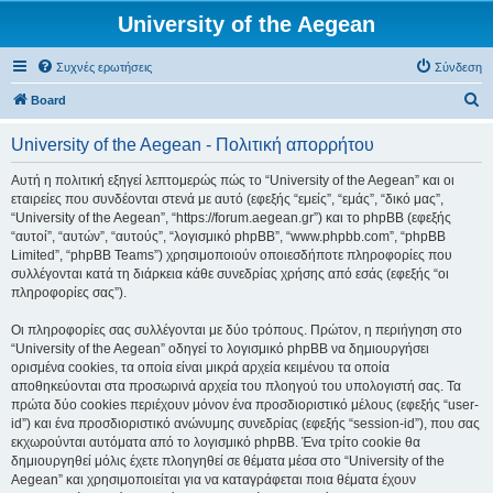
University of the Aegean
Συχνές ερωτήσεις
Σύνδεση
Α
Board
ν
University of the Aegean - Πολιτική απορρήτου
α
ζ
Αυτή η πολιτική εξηγεί λεπτομερώς πώς το “University of the Aegean” και οι
εταιρείες που συνδέονται στενά με αυτό (εφεξής “εμείς”, “εμάς”, “δικό μας”,
ή
“University of the Aegean”, “https://forum.aegean.gr”) και το phpBB (εφεξής
τ
“αυτοί”, “αυτών”, “αυτούς”, “λογισμικό phpBB”, “www.phpbb.com”, “phpBB
Limited”, “phpBB Teams”) χρησιμοποιούν οποιεσδήποτε πληροφορίες που
η
συλλέγονται κατά τη διάρκεια κάθε συνεδρίας χρήσης από εσάς (εφεξής “οι
σ
πληροφορίες σας”).
η
Οι πληροφορίες σας συλλέγονται με δύο τρόπους. Πρώτον, η περιήγηση στο
“University of the Aegean” οδηγεί το λογισμικό phpBB να δημιουργήσει
ορισμένα cookies, τα οποία είναι μικρά αρχεία κειμένου τα οποία
αποθηκεύονται στα προσωρινά αρχεία του πλοηγού του υπολογιστή σας. Τα
πρώτα δύο cookies περιέχουν μόνον ένα προσδιοριστικό μέλους (εφεξής “user-
id”) και ένα προσδιοριστικό ανώνυμης συνεδρίας (εφεξής “session-id”), που σας
εκχωρούνται αυτόματα από το λογισμικό phpBB. Ένα τρίτο cookie θα
δημιουργηθεί μόλις έχετε πλοηγηθεί σε θέματα μέσα στο “University of the
Aegean” και χρησιμοποιείται για να καταγράφεται ποια θέματα έχουν