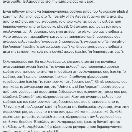
αναγνωσθεί, βελτιώνοντας έτσι την εμπειρία σας ως μέλος.
Είναι πιθανόν επίσης να δημιουργήσουμε cookies εκτός του λογισμικού phpBB
κατά την πλοήγησή σας στο “University of the Aegean”, αν και αυτά είναι έξω
από το πεδίο αυτού του εγγράφου, το οποίο καλύπτει μόνο τις σελίδες που
δημιουργούνται από το λογισμικό phpBB. Ο δεύτερος τρόπος με τον οποίο
συλλέγουμε τις πληροφορίες σας είναι με βάση το υλικό που μας υποβάλετε.
Αυτό μπορεί να περιλαμβάνει και να μην περιορίζεται σε: δημοσιεύσεις σαν
ανώνυμο μέλος (εφεξής “ανώνυμες δημοσιεύσεις”), εγγραφή στο “University of
the Aegean” (εφεξής “ο λογαριασμός σας”) και δημοσιεύσεις που υποβάλετε
μετά την εγγραφή και ενώ είστε συνδεδεμένος (εφεξής “οι δημοσιεύσεις σας”).
Ο λογαριασμός σας θα περιλαμβάνει ως ελάχιστα στοιχεία ένα μοναδικά
αναγνωρίσιμο όνομα (εφεξής “το όνομα μέλους”), ένα προσωπικό μυστικό
κωδικό που χρησιμοποιείται για τη σύνδεση με τον λογαριασμό σας (εφεξής “ο
κωδικός σας”) και μια προσωπική, έγκυρη διεύθυνση ηλεκτρονικού
ταχυδρομείου (εφεξής “το ηλεκτρονικό ταχυδρομείο σας”). Οι πληροφορίες σας
σχετικά με το λογαριασμό σας στο “University of the Aegean” προστατεύονται
από τους νόμους περί προστασίας δεδομένων που ισχύουν στη χώρα που μας
φιλοξενεί. Οποιεσδήποτε πληροφορίες επιπλέον του ονόματος μέλους, του
κωδικού και του ηλεκτρονικού ταχυδρομείου σας που απαιτούνται από το
“University of the Aegean” κατά τη διάρκεια της διαδικασίας εγγραφής είναι στην
παρέκκλισή μας ως προς το τι είναι υποχρεωτικό και τι προαιρετικό. Σε κάθε
περίπτωση, μπορείτε να επιλέξετε ποιες πληροφορίες στον λογαριασμό σας
εκτίθενται δημόσια. Επιπλέον, στο λογαριασμό σας έχετε τη δυνατότητα να
επιλέξετε αν θα λαμβάνετε ή όχι ηλεκτρονικά μηνύματα που δημιουργούνται
αυτόματα από το λογισμικό phpBB.