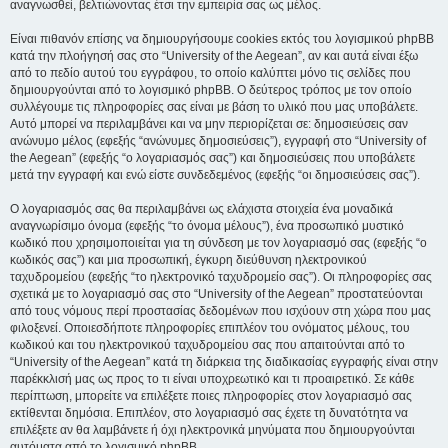
αναγνωσθεί, βελτιώνοντας έτσι την εμπειρία σας ως μέλος.
Είναι πιθανόν επίσης να δημιουργήσουμε cookies εκτός του λογισμικού phpBB
κατά την πλοήγησή σας στο “University of the Aegean”, αν και αυτά είναι έξω
από το πεδίο αυτού του εγγράφου, το οποίο καλύπτει μόνο τις σελίδες που
δημιουργούνται από το λογισμικό phpBB. Ο δεύτερος τρόπος με τον οποίο
συλλέγουμε τις πληροφορίες σας είναι με βάση το υλικό που μας υποβάλετε.
Αυτό μπορεί να περιλαμβάνει και να μην περιορίζεται σε: δημοσιεύσεις σαν
ανώνυμο μέλος (εφεξής “ανώνυμες δημοσιεύσεις”), εγγραφή στο “University of
the Aegean” (εφεξής “ο λογαριασμός σας”) και δημοσιεύσεις που υποβάλετε
μετά την εγγραφή και ενώ είστε συνδεδεμένος (εφεξής “οι δημοσιεύσεις σας”).
Ο λογαριασμός σας θα περιλαμβάνει ως ελάχιστα στοιχεία ένα μοναδικά
αναγνωρίσιμο όνομα (εφεξής “το όνομα μέλους”), ένα προσωπικό μυστικό
κωδικό που χρησιμοποιείται για τη σύνδεση με τον λογαριασμό σας (εφεξής “ο
κωδικός σας”) και μια προσωπική, έγκυρη διεύθυνση ηλεκτρονικού
ταχυδρομείου (εφεξής “το ηλεκτρονικό ταχυδρομείο σας”). Οι πληροφορίες σας
σχετικά με το λογαριασμό σας στο “University of the Aegean” προστατεύονται
από τους νόμους περί προστασίας δεδομένων που ισχύουν στη χώρα που μας
φιλοξενεί. Οποιεσδήποτε πληροφορίες επιπλέον του ονόματος μέλους, του
κωδικού και του ηλεκτρονικού ταχυδρομείου σας που απαιτούνται από το
“University of the Aegean” κατά τη διάρκεια της διαδικασίας εγγραφής είναι στην
παρέκκλισή μας ως προς το τι είναι υποχρεωτικό και τι προαιρετικό. Σε κάθε
περίπτωση, μπορείτε να επιλέξετε ποιες πληροφορίες στον λογαριασμό σας
εκτίθενται δημόσια. Επιπλέον, στο λογαριασμό σας έχετε τη δυνατότητα να
επιλέξετε αν θα λαμβάνετε ή όχι ηλεκτρονικά μηνύματα που δημιουργούνται
αυτόματα από το λογισμικό phpBB.