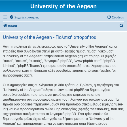
University of the Aegean
Συχνές ερωτήσεις
Σύνδεση
Α
Board
ν
University of the Aegean - Πολιτική απορρήτου
α
ζ
Αυτή η πολιτική εξηγεί λεπτομερώς πώς το “University of the Aegean” και οι
εταιρείες που συνδέονται στενά με αυτό (εφεξής “εμείς”, “εμάς”, “δικό μας”,
ή
“University of the Aegean”, “https://forum.aegean.gr”) και το phpBB (εφεξής
τ
“αυτοί”, “αυτών”, “αυτούς”, “λογισμικό phpBB”, “www.phpbb.com”, “phpBB
Limited”, “phpBB Teams”) χρησιμοποιούν οποιεσδήποτε πληροφορίες που
η
συλλέγονται κατά τη διάρκεια κάθε συνεδρίας χρήσης από εσάς (εφεξής “οι
σ
πληροφορίες σας”).
η
Οι πληροφορίες σας συλλέγονται με δύο τρόπους. Πρώτον, η περιήγηση στο
“University of the Aegean” οδηγεί το λογισμικό phpBB να δημιουργήσει
ορισμένα cookies, τα οποία είναι μικρά αρχεία κειμένου τα οποία
αποθηκεύονται στα προσωρινά αρχεία του πλοηγού του υπολογιστή σας. Τα
πρώτα δύο cookies περιέχουν μόνον ένα προσδιοριστικό μέλους (εφεξής “user-
id”) και ένα προσδιοριστικό ανώνυμης συνεδρίας (εφεξής “session-id”), που σας
εκχωρούνται αυτόματα από το λογισμικό phpBB. Ένα τρίτο cookie θα
δημιουργηθεί μόλις έχετε πλοηγηθεί σε θέματα μέσα στο “University of the
Aegean” και χρησιμοποιείται για να καταγράφεται ποια θέματα έχουν