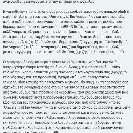
αναγνωσθεί, βελτιώνοντας έτσι την εμπειρία σας ως μέλος.
Είναι πιθανόν επίσης να δημιουργήσουμε cookies εκτός του λογισμικού phpBB
κατά την πλοήγησή σας στο “University of the Aegean”, αν και αυτά είναι έξω
από το πεδίο αυτού του εγγράφου, το οποίο καλύπτει μόνο τις σελίδες που
δημιουργούνται από το λογισμικό phpBB. Ο δεύτερος τρόπος με τον οποίο
συλλέγουμε τις πληροφορίες σας είναι με βάση το υλικό που μας υποβάλετε.
Αυτό μπορεί να περιλαμβάνει και να μην περιορίζεται σε: δημοσιεύσεις σαν
ανώνυμο μέλος (εφεξής “ανώνυμες δημοσιεύσεις”), εγγραφή στο “University of
the Aegean” (εφεξής “ο λογαριασμός σας”) και δημοσιεύσεις που υποβάλετε
μετά την εγγραφή και ενώ είστε συνδεδεμένος (εφεξής “οι δημοσιεύσεις σας”).
Ο λογαριασμός σας θα περιλαμβάνει ως ελάχιστα στοιχεία ένα μοναδικά
αναγνωρίσιμο όνομα (εφεξής “το όνομα μέλους”), ένα προσωπικό μυστικό
κωδικό που χρησιμοποιείται για τη σύνδεση με τον λογαριασμό σας (εφεξής “ο
κωδικός σας”) και μια προσωπική, έγκυρη διεύθυνση ηλεκτρονικού
ταχυδρομείου (εφεξής “το ηλεκτρονικό ταχυδρομείο σας”). Οι πληροφορίες σας
σχετικά με το λογαριασμό σας στο “University of the Aegean” προστατεύονται
από τους νόμους περί προστασίας δεδομένων που ισχύουν στη χώρα που μας
φιλοξενεί. Οποιεσδήποτε πληροφορίες επιπλέον του ονόματος μέλους, του
κωδικού και του ηλεκτρονικού ταχυδρομείου σας που απαιτούνται από το
“University of the Aegean” κατά τη διάρκεια της διαδικασίας εγγραφής είναι στην
παρέκκλισή μας ως προς το τι είναι υποχρεωτικό και τι προαιρετικό. Σε κάθε
περίπτωση, μπορείτε να επιλέξετε ποιες πληροφορίες στον λογαριασμό σας
εκτίθενται δημόσια. Επιπλέον, στο λογαριασμό σας έχετε τη δυνατότητα να
επιλέξετε αν θα λαμβάνετε ή όχι ηλεκτρονικά μηνύματα που δημιουργούνται
αυτόματα από το λογισμικό phpBB.