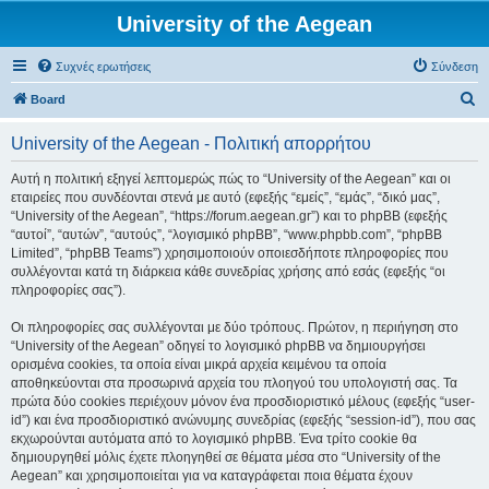
University of the Aegean
Συχνές ερωτήσεις
Σύνδεση
Α
Board
ν
University of the Aegean - Πολιτική απορρήτου
α
ζ
Αυτή η πολιτική εξηγεί λεπτομερώς πώς το “University of the Aegean” και οι
εταιρείες που συνδέονται στενά με αυτό (εφεξής “εμείς”, “εμάς”, “δικό μας”,
ή
“University of the Aegean”, “https://forum.aegean.gr”) και το phpBB (εφεξής
τ
“αυτοί”, “αυτών”, “αυτούς”, “λογισμικό phpBB”, “www.phpbb.com”, “phpBB
Limited”, “phpBB Teams”) χρησιμοποιούν οποιεσδήποτε πληροφορίες που
η
συλλέγονται κατά τη διάρκεια κάθε συνεδρίας χρήσης από εσάς (εφεξής “οι
σ
πληροφορίες σας”).
η
Οι πληροφορίες σας συλλέγονται με δύο τρόπους. Πρώτον, η περιήγηση στο
“University of the Aegean” οδηγεί το λογισμικό phpBB να δημιουργήσει
ορισμένα cookies, τα οποία είναι μικρά αρχεία κειμένου τα οποία
αποθηκεύονται στα προσωρινά αρχεία του πλοηγού του υπολογιστή σας. Τα
πρώτα δύο cookies περιέχουν μόνον ένα προσδιοριστικό μέλους (εφεξής “user-
id”) και ένα προσδιοριστικό ανώνυμης συνεδρίας (εφεξής “session-id”), που σας
εκχωρούνται αυτόματα από το λογισμικό phpBB. Ένα τρίτο cookie θα
δημιουργηθεί μόλις έχετε πλοηγηθεί σε θέματα μέσα στο “University of the
Aegean” και χρησιμοποιείται για να καταγράφεται ποια θέματα έχουν