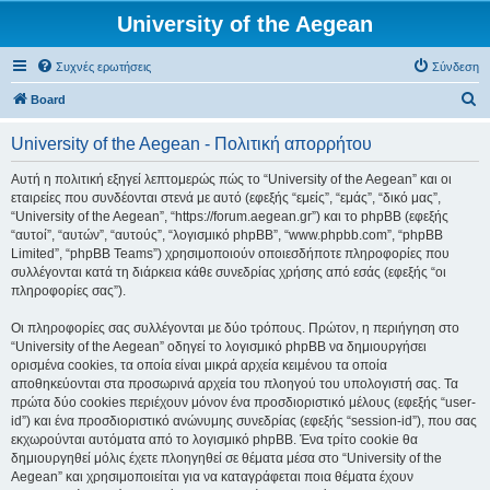
University of the Aegean
Συχνές ερωτήσεις
Σύνδεση
Α
Board
ν
University of the Aegean - Πολιτική απορρήτου
α
ζ
Αυτή η πολιτική εξηγεί λεπτομερώς πώς το “University of the Aegean” και οι
εταιρείες που συνδέονται στενά με αυτό (εφεξής “εμείς”, “εμάς”, “δικό μας”,
ή
“University of the Aegean”, “https://forum.aegean.gr”) και το phpBB (εφεξής
τ
“αυτοί”, “αυτών”, “αυτούς”, “λογισμικό phpBB”, “www.phpbb.com”, “phpBB
Limited”, “phpBB Teams”) χρησιμοποιούν οποιεσδήποτε πληροφορίες που
η
συλλέγονται κατά τη διάρκεια κάθε συνεδρίας χρήσης από εσάς (εφεξής “οι
σ
πληροφορίες σας”).
η
Οι πληροφορίες σας συλλέγονται με δύο τρόπους. Πρώτον, η περιήγηση στο
“University of the Aegean” οδηγεί το λογισμικό phpBB να δημιουργήσει
ορισμένα cookies, τα οποία είναι μικρά αρχεία κειμένου τα οποία
αποθηκεύονται στα προσωρινά αρχεία του πλοηγού του υπολογιστή σας. Τα
πρώτα δύο cookies περιέχουν μόνον ένα προσδιοριστικό μέλους (εφεξής “user-
id”) και ένα προσδιοριστικό ανώνυμης συνεδρίας (εφεξής “session-id”), που σας
εκχωρούνται αυτόματα από το λογισμικό phpBB. Ένα τρίτο cookie θα
δημιουργηθεί μόλις έχετε πλοηγηθεί σε θέματα μέσα στο “University of the
Aegean” και χρησιμοποιείται για να καταγράφεται ποια θέματα έχουν