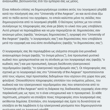
αναγνωσθεί, βελτιώνοντας έτσι την εμπειρία σας ως μέλος.
Είναι πιθανόν επίσης να δημιουργήσουμε cookies εκτός του λογισμικού phpBB
κατά την πλοήγησή σας στο “University of the Aegean”, αν και αυτά είναι έξω
από το πεδίο αυτού του εγγράφου, το οποίο καλύπτει μόνο τις σελίδες που
δημιουργούνται από το λογισμικό phpBB. Ο δεύτερος τρόπος με τον οποίο
συλλέγουμε τις πληροφορίες σας είναι με βάση το υλικό που μας υποβάλετε.
Αυτό μπορεί να περιλαμβάνει και να μην περιορίζεται σε: δημοσιεύσεις σαν
ανώνυμο μέλος (εφεξής “ανώνυμες δημοσιεύσεις”), εγγραφή στο “University of
the Aegean” (εφεξής “ο λογαριασμός σας”) και δημοσιεύσεις που υποβάλετε
μετά την εγγραφή και ενώ είστε συνδεδεμένος (εφεξής “οι δημοσιεύσεις σας”).
Ο λογαριασμός σας θα περιλαμβάνει ως ελάχιστα στοιχεία ένα μοναδικά
αναγνωρίσιμο όνομα (εφεξής “το όνομα μέλους”), ένα προσωπικό μυστικό
κωδικό που χρησιμοποιείται για τη σύνδεση με τον λογαριασμό σας (εφεξής “ο
κωδικός σας”) και μια προσωπική, έγκυρη διεύθυνση ηλεκτρονικού
ταχυδρομείου (εφεξής “το ηλεκτρονικό ταχυδρομείο σας”). Οι πληροφορίες σας
σχετικά με το λογαριασμό σας στο “University of the Aegean” προστατεύονται
από τους νόμους περί προστασίας δεδομένων που ισχύουν στη χώρα που μας
φιλοξενεί. Οποιεσδήποτε πληροφορίες επιπλέον του ονόματος μέλους, του
κωδικού και του ηλεκτρονικού ταχυδρομείου σας που απαιτούνται από το
“University of the Aegean” κατά τη διάρκεια της διαδικασίας εγγραφής είναι στην
παρέκκλισή μας ως προς το τι είναι υποχρεωτικό και τι προαιρετικό. Σε κάθε
περίπτωση, μπορείτε να επιλέξετε ποιες πληροφορίες στον λογαριασμό σας
εκτίθενται δημόσια. Επιπλέον, στο λογαριασμό σας έχετε τη δυνατότητα να
επιλέξετε αν θα λαμβάνετε ή όχι ηλεκτρονικά μηνύματα που δημιουργούνται
αυτόματα από το λογισμικό phpBB.