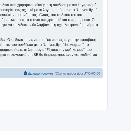
ωδικό που χρησιμοποιείται για τη σύνδεση με τον λογαριασμό
οφορίες σας σχετικά με το λογαριασμό σας στο “University of
επιπλέον του ονόματος μέλους, του κωδικού και του
ή μας ως προς το τι είναι υποχρεωτικό και τι προαιρετικό. Σε
τητα να επιλέξετε αν θα λαμβάνετε ή όχι ηλεκτρονικά μηνύματα
ίδες. Ο κωδικός σας είναι το μέσο που έχετε για την πρόσβαση
ποτε που συνδέεται με το “University of the Aegean”, το
ρησιμοποιήσετε τη λειτουργία “Ξέχασα τον κωδικό μου” που
χεια το λογισμικό phpBB θα δημιουργήσει έναν νέο κωδικό για
Διαγραφή cookies
Όλοι οι χρόνοι είναι
UTC+03:00