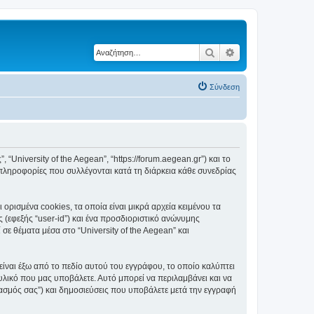
Αναζήτηση
Ειδική αναζήτηση
Σύνδεση
, “University of the Aegean”, “https://forum.aegean.gr”) και το
πληροφορίες που συλλέγονται κατά τη διάρκεια κάθε συνεδρίας
ορισμένα cookies, τα οποία είναι μικρά αρχεία κειμένου τα
(εφεξής “user-id”) και ένα προσδιοριστικό ανώνυμης
σε θέματα μέσα στο “University of the Aegean” και
είναι έξω από το πεδίο αυτού του εγγράφου, το οποίο καλύπτει
υλικό που μας υποβάλετε. Αυτό μπορεί να περιλαμβάνει και να
ριασμός σας”) και δημοσιεύσεις που υποβάλετε μετά την εγγραφή