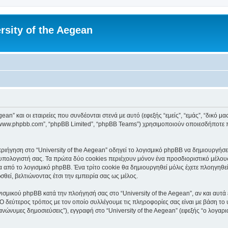
rsity of the Aegean
an” και οι εταιρείες που συνδέονται στενά με αυτό (εφεξής “εμείς”, “εμάς”, “δικό μας”
, “www.phpbb.com”, “phpBB Limited”, “phpBB Teams”) χρησιμοποιούν οποιεσδήποτε 
ιήγηση στο “University of the Aegean” οδηγεί το λογισμικό phpBB να δημιουργήσει 
ολογιστή σας. Τα πρώτα δύο cookies περιέχουν μόνον ένα προσδιοριστικό μέλους 
 από το λογισμικό phpBB. Ένα τρίτο cookie θα δημιουργηθεί μόλις έχετε πλοηγηθεί 
θεί, βελτιώνοντας έτσι την εμπειρία σας ως μέλος.
ισμικού phpBB κατά την πλοήγησή σας στο “University of the Aegean”, αν και αυτά 
Ο δεύτερος τρόπος με τον οποίο συλλέγουμε τις πληροφορίες σας είναι με βάση το 
“ανώνυμες δημοσιεύσεις”), εγγραφή στο “University of the Aegean” (εφεξής “ο λογα