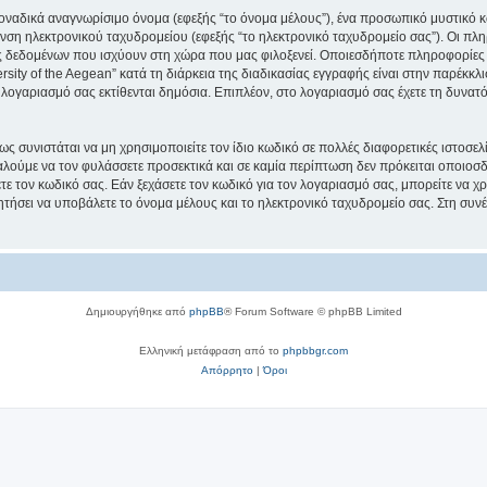
μοναδικά αναγνωρίσιμο όνομα (εφεξής “το όνομα μέλους”), ένα προσωπικό μυστικό κ
νση ηλεκτρονικού ταχυδρομείου (εφεξής “το ηλεκτρονικό ταχυδρομείο σας”). Οι πληρ
 δεδομένων που ισχύουν στη χώρα που μας φιλοξενεί. Οποιεσδήποτε πληροφορίες 
ity of the Aegean” κατά τη διάρκεια της διαδικασίας εγγραφής είναι στην παρέκκλισ
 λογαριασμό σας εκτίθενται δημόσια. Επιπλέον, στο λογαριασμό σας έχετε τη δυνατό
ς συνιστάται να μη χρησιμοποιείτε τον ίδιο κωδικό σε πολλές διαφορετικές ιστοσελ
αλούμε να τον φυλάσσετε προσεκτικά και σε καμία περίπτωση δεν πρόκειται οποιοσδή
ε τον κωδικό σας. Εάν ξεχάσετε τον κωδικό για τον λογαριασμό σας, μπορείτε να χ
ητήσει να υποβάλετε το όνομα μέλους και το ηλεκτρονικό ταχυδρομείο σας. Στη συνέ
Δημιουργήθηκε από
phpBB
® Forum Software © phpBB Limited
Ελληνική μετάφραση από το
phpbbgr.com
Απόρρητο
|
Όροι