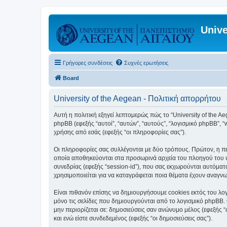
Unive
Γρήγορες συνδέσεις
Συχνές ερωτήσεις
Board
University of the Aegean - Πολιτική απορρήτου
Αυτή η πολιτική εξηγεί λεπτομερώς πώς το “University of the Aege
phpBB (εφεξής “αυτοί”, “αυτών”, “αυτούς”, “λογισμικό phpBB”
χρήσης από εσάς (εφεξής “οι πληροφορίες σας”).
Οι πληροφορίες σας συλλέγονται με δύο τρόπους. Πρώτον, η περ
οποία αποθηκεύονται στα προσωρινά αρχεία του πλοηγού του υπ
συνεδρίας (εφεξής “session-id”), που σας εκχωρούνται αυτόματα
χρησιμοποιείται για να καταγράφεται ποια θέματα έχουν αναγνωσ
Είναι πιθανόν επίσης να δημιουργήσουμε cookies εκτός του λογ
μόνο τις σελίδες που δημιουργούνται από το λογισμικό phpBB. 
μην περιορίζεται σε: δημοσιεύσεις σαν ανώνυμο μέλος (εφεξής 
και ενώ είστε συνδεδεμένος (εφεξής “οι δημοσιεύσεις σας”).