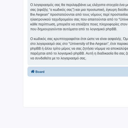
Ο λογαριασμός σας θα περιλαμβάνει ως ελάχιστα στοιχεία ένα 
σας (εφεξής “ο κωδικός σας”) και μια προσωπική, έγκυρη διεύθυ
the Aegean” προστατεύονται από τους νόμους περί προστασίας
ηλεκτρονικού ταχυδρομείου σας που απαιτούνται από το “Univers
κάθε περίπτωση, μπορείτε να επιλέξετε ποιες πληροφορίες στον
που δημιουργούνται αυτόματα από το λογισμικό phpBB.
Ο κωδικός σας κρυπτογραφείται έτσι ώστε να είναι ασφαλής. Όμω
στο λογαριασμό σας στο “University of the Aegean”, έτσι παρακ
phpBB ή άλλο τρίτο μέρος να σας ζητήσει νόμιμα να αποκαλύψετ
παρέχεται από το λογισμικό phpBB. Αυτή η διαδικασία θα σας ζ
να συνδεθείτε με το λογαριασμό σας.
Board