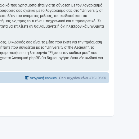
ωδικό που χρησιμοποιείται για τη σύνδεση με τον λογαριασμό
οφορίες σας σχετικά με το λογαριασμό σας στο “University of
επιπλέον του ονόματος μέλους, του κωδικού και του
ή μας ως προς το τι είναι υποχρεωτικό και τι προαιρετικό. Σε
τητα να επιλέξετε αν θα λαμβάνετε ή όχι ηλεκτρονικά μηνύματα
ίδες. Ο κωδικός σας είναι το μέσο που έχετε για την πρόσβαση
ποτε που συνδέεται με το “University of the Aegean”, το
ρησιμοποιήσετε τη λειτουργία “Ξέχασα τον κωδικό μου” που
χεια το λογισμικό phpBB θα δημιουργήσει έναν νέο κωδικό για
Διαγραφή cookies
Όλοι οι χρόνοι είναι
UTC+03:00