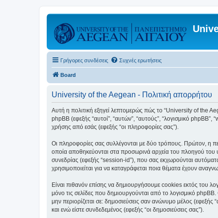
Unive
Γρήγορες συνδέσεις
Συχνές ερωτήσεις
Board
University of the Aegean - Πολιτική απορρήτου
Αυτή η πολιτική εξηγεί λεπτομερώς πώς το “University of the Aege
phpBB (εφεξής “αυτοί”, “αυτών”, “αυτούς”, “λογισμικό phpBB”
χρήσης από εσάς (εφεξής “οι πληροφορίες σας”).
Οι πληροφορίες σας συλλέγονται με δύο τρόπους. Πρώτον, η περ
οποία αποθηκεύονται στα προσωρινά αρχεία του πλοηγού του υπ
συνεδρίας (εφεξής “session-id”), που σας εκχωρούνται αυτόματα
χρησιμοποιείται για να καταγράφεται ποια θέματα έχουν αναγνωσ
Είναι πιθανόν επίσης να δημιουργήσουμε cookies εκτός του λογ
μόνο τις σελίδες που δημιουργούνται από το λογισμικό phpBB. 
μην περιορίζεται σε: δημοσιεύσεις σαν ανώνυμο μέλος (εφεξής 
και ενώ είστε συνδεδεμένος (εφεξής “οι δημοσιεύσεις σας”).