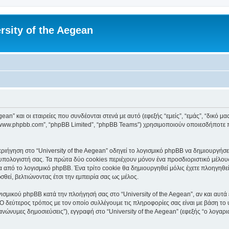
rsity of the Aegean
an” και οι εταιρείες που συνδέονται στενά με αυτό (εφεξής “εμείς”, “εμάς”, “δικό μας”
, “www.phpbb.com”, “phpBB Limited”, “phpBB Teams”) χρησιμοποιούν οποιεσδήποτε 
ιήγηση στο “University of the Aegean” οδηγεί το λογισμικό phpBB να δημιουργήσει 
ολογιστή σας. Τα πρώτα δύο cookies περιέχουν μόνον ένα προσδιοριστικό μέλους 
 από το λογισμικό phpBB. Ένα τρίτο cookie θα δημιουργηθεί μόλις έχετε πλοηγηθεί 
θεί, βελτιώνοντας έτσι την εμπειρία σας ως μέλος.
ισμικού phpBB κατά την πλοήγησή σας στο “University of the Aegean”, αν και αυτά 
Ο δεύτερος τρόπος με τον οποίο συλλέγουμε τις πληροφορίες σας είναι με βάση το 
“ανώνυμες δημοσιεύσεις”), εγγραφή στο “University of the Aegean” (εφεξής “ο λογα