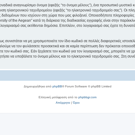
μοναδικά αναγνωρίσιμο όνομα (εφεξής “το όνομα μέλους”), ένα προσωπικό μυστικό κ
νση ηλεκτρονικού ταχυδρομείου (εφεξής “το ηλεκτρονικό ταχυδρομείο σας”). Οι πληρ
 δεδομένων που ισχύουν στη χώρα που μας φιλοξενεί. Οποιεσδήποτε πληροφορίες 
ity of the Aegean” κατά τη διάρκεια της διαδικασίας εγγραφής είναι στην παρέκκλισ
 λογαριασμό σας εκτίθενται δημόσια. Επιπλέον, στο λογαριασμό σας έχετε τη δυνατό
ς συνιστάται να μη χρησιμοποιείτε τον ίδιο κωδικό σε πολλές διαφορετικές ιστοσελ
αλούμε να τον φυλάσσετε προσεκτικά και σε καμία περίπτωση δεν πρόκειται οποιοσδή
ε τον κωδικό σας. Εάν ξεχάσετε τον κωδικό για τον λογαριασμό σας, μπορείτε να χ
ητήσει να υποβάλετε το όνομα μέλους και το ηλεκτρονικό ταχυδρομείο σας. Στη συνέ
Δημιουργήθηκε από
phpBB
® Forum Software © phpBB Limited
Ελληνική μετάφραση από το
phpbbgr.com
Απόρρητο
|
Όροι