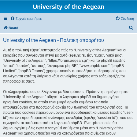
University of the Aegean
Συχνές ερωτήσεις
Σύνδεση
Α
Board
ν
University of the Aegean - Πολιτική απορρήτου
α
ζ
Αυτή η πολιτική εξηγεί λεπτομερώς πώς το “University of the Aegean” και οι
εταιρείες που συνδέονται στενά με αυτό (εφεξής “εμείς”, “εμάς”, “δικό μας”,
ή
“University of the Aegean”, “https://forum.aegean.gr”) και το phpBB (εφεξής
τ
“αυτοί”, “αυτών”, “αυτούς”, “λογισμικό phpBB”, “www.phpbb.com”, “phpBB
Limited”, “phpBB Teams”) χρησιμοποιούν οποιεσδήποτε πληροφορίες που
η
συλλέγονται κατά τη διάρκεια κάθε συνεδρίας χρήσης από εσάς (εφεξής “οι
σ
πληροφορίες σας”).
η
Οι πληροφορίες σας συλλέγονται με δύο τρόπους. Πρώτον, η περιήγηση στο
“University of the Aegean” οδηγεί το λογισμικό phpBB να δημιουργήσει
ορισμένα cookies, τα οποία είναι μικρά αρχεία κειμένου τα οποία
αποθηκεύονται στα προσωρινά αρχεία του πλοηγού του υπολογιστή σας. Τα
πρώτα δύο cookies περιέχουν μόνον ένα προσδιοριστικό μέλους (εφεξής “user-
id”) και ένα προσδιοριστικό ανώνυμης συνεδρίας (εφεξής “session-id”), που σας
εκχωρούνται αυτόματα από το λογισμικό phpBB. Ένα τρίτο cookie θα
δημιουργηθεί μόλις έχετε πλοηγηθεί σε θέματα μέσα στο “University of the
Aegean” και χρησιμοποιείται για να καταγράφεται ποια θέματα έχουν