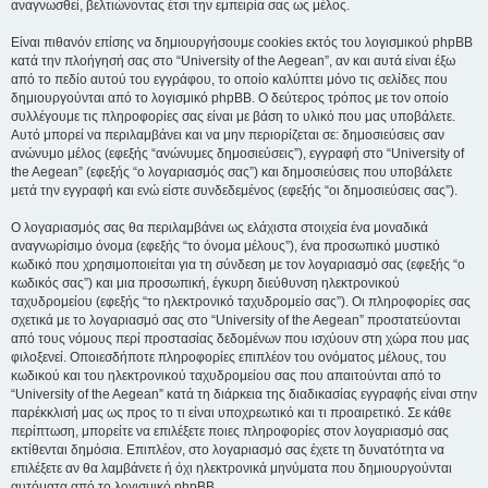
αναγνωσθεί, βελτιώνοντας έτσι την εμπειρία σας ως μέλος.
Είναι πιθανόν επίσης να δημιουργήσουμε cookies εκτός του λογισμικού phpBB
κατά την πλοήγησή σας στο “University of the Aegean”, αν και αυτά είναι έξω
από το πεδίο αυτού του εγγράφου, το οποίο καλύπτει μόνο τις σελίδες που
δημιουργούνται από το λογισμικό phpBB. Ο δεύτερος τρόπος με τον οποίο
συλλέγουμε τις πληροφορίες σας είναι με βάση το υλικό που μας υποβάλετε.
Αυτό μπορεί να περιλαμβάνει και να μην περιορίζεται σε: δημοσιεύσεις σαν
ανώνυμο μέλος (εφεξής “ανώνυμες δημοσιεύσεις”), εγγραφή στο “University of
the Aegean” (εφεξής “ο λογαριασμός σας”) και δημοσιεύσεις που υποβάλετε
μετά την εγγραφή και ενώ είστε συνδεδεμένος (εφεξής “οι δημοσιεύσεις σας”).
Ο λογαριασμός σας θα περιλαμβάνει ως ελάχιστα στοιχεία ένα μοναδικά
αναγνωρίσιμο όνομα (εφεξής “το όνομα μέλους”), ένα προσωπικό μυστικό
κωδικό που χρησιμοποιείται για τη σύνδεση με τον λογαριασμό σας (εφεξής “ο
κωδικός σας”) και μια προσωπική, έγκυρη διεύθυνση ηλεκτρονικού
ταχυδρομείου (εφεξής “το ηλεκτρονικό ταχυδρομείο σας”). Οι πληροφορίες σας
σχετικά με το λογαριασμό σας στο “University of the Aegean” προστατεύονται
από τους νόμους περί προστασίας δεδομένων που ισχύουν στη χώρα που μας
φιλοξενεί. Οποιεσδήποτε πληροφορίες επιπλέον του ονόματος μέλους, του
κωδικού και του ηλεκτρονικού ταχυδρομείου σας που απαιτούνται από το
“University of the Aegean” κατά τη διάρκεια της διαδικασίας εγγραφής είναι στην
παρέκκλισή μας ως προς το τι είναι υποχρεωτικό και τι προαιρετικό. Σε κάθε
περίπτωση, μπορείτε να επιλέξετε ποιες πληροφορίες στον λογαριασμό σας
εκτίθενται δημόσια. Επιπλέον, στο λογαριασμό σας έχετε τη δυνατότητα να
επιλέξετε αν θα λαμβάνετε ή όχι ηλεκτρονικά μηνύματα που δημιουργούνται
αυτόματα από το λογισμικό phpBB.